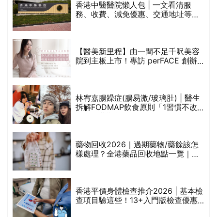
香港中醫醫院懶人包 | 一文看清服
務、收費、減免優惠、交通地址等
(附預約連結+更多中醫診所資訊)
【醫美新里程】由一間不足千呎美容
院到主板上市！專訪 perFACE 創辦
人符芷晴：逆巿擴張，以人為本構建
醫美版圖
林宥嘉腸躁症(腸易激/玻璃肚) | 醫生
的
拆解FODMAP飲食原則「1習慣不改
甲
變，服藥難根治」
折
藥物回收2026｜過期藥物/藥餘該怎
樣處理？全港藥品回收地點一覽｜屈
臣氏、萬寧、首衛、綠領行動等
香港平價身體檢查推介2026 | 基本檢
查項目驗這些！13+入門版檢查優惠
組合$550起