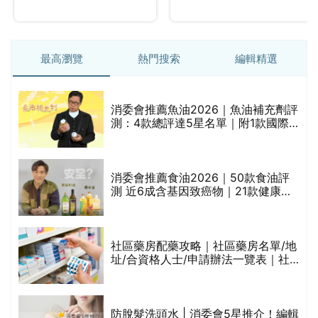
最高瀏覽
熱門搜索
編輯精選
消委會推薦魚油2026｜魚油補充劑評
測：4款總評達5星名單｜附1款國際
魚油標準5星認證 針對2毒物測試 均
通過消委會標準
評
消委會推薦食油2026｜50款食油評
測 近6成含基因致癌物｜21款健康煮
食油總評達5星滿分名單(初榨橄欖油/
橄欖油/牛油果油/米糠油/芥花籽油/花
生油等)
社區藥房配藥攻略｜社區藥房名單/地
址/合資格人士/申請辦法一覽表｜社
禁
區藥房是甚麼？可以申請藥物資助計
劃？（持續更新）
防脫髮洗頭水 | 消委會5星推介！編輯