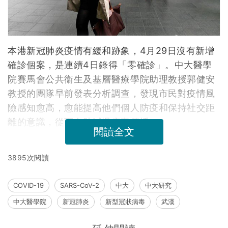
本港新冠肺炎疫情有緩和跡象，4月29日沒有新增
確診個案，是連續4日錄得「零確診」。中大醫學
院賽馬會公共衞生及基層醫療學院助理教授郭健安
教授的團隊早前發表分析調查，發現市民對疫情風
險感知愈高，愈能提高他們個人防疫和保持社交距
離的意識，從而有助減慢病毒傳播。
閱讀全文
3895次閱讀
COVID-19
SARS-CoV-2
中大
中大研究
中大醫學院
新冠肺炎
新型冠狀病毒
武漢