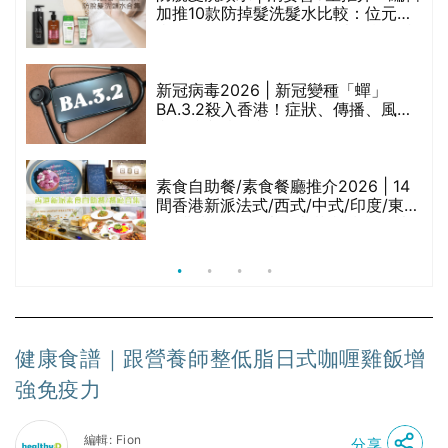
的
加推10款防掉髮洗髮水比較：位元
甲
堂、呂、PANTOGAR、純素有機、咖
啡因洗髮水
巾
新冠病毒2026 | 新冠變種「蟬」
BA.3.2殺入香港！症狀、傳播、風險
與預防方法一文睇
等
素食自助餐/素食餐廳推介2026 | 14
間香港新派法式/西式/中式/印度/東南
亞/港式/Fusion素食齋菜必試:樂園素
食、無肉食、素年(持續更新)
健康食譜｜跟營養師整低脂日式咖喱雞飯增
強免疫力
編輯: Fion
分享