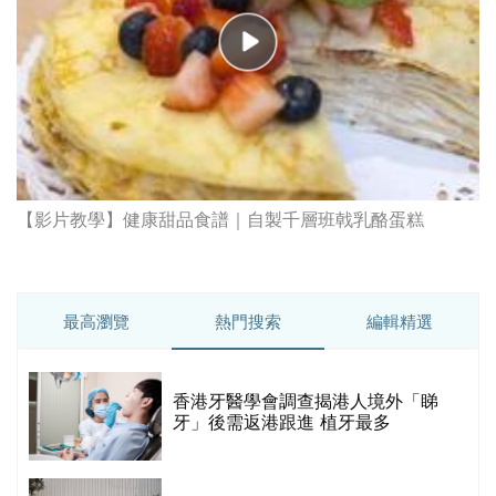
【影片教學】健康甜品食譜｜自製千層班戟乳酪蛋糕
最高瀏覽
熱門搜索
編輯精選
破
香港牙醫學會調查揭港人境外「睇
保
牙」後需返港跟進 植牙最多