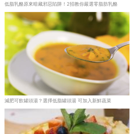
低脂乳酪原來暗藏邪惡陷阱！2招教你嚴選零脂肪乳酪
減肥可飲罐頭湯？選擇低脂罐頭湯 可加入新鮮蔬菜