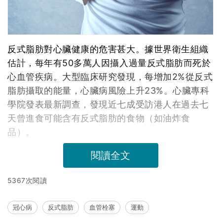
反式脂肪對心臟健康的危害甚大。據世界衛生組織
估計，每年有50多萬人因攝入過量反式脂肪而死於
心血管疾病。大型臨床研究發現，每增加2%從反式
脂肪攝取的能量，心臟病風險上升23%。心臟專科
學院發表最新調查，發現近七成受訪港人在過去七
天曾進食可能含有反式脂肪的食物（如油炸食
品）。
閱讀全文
5367次閱讀
冠心病
反式脂肪
血管栓塞
運動