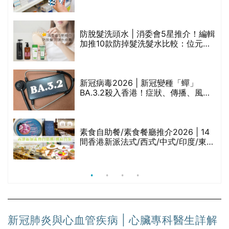
禁
區藥房是甚麼？可以申請藥物資助計
劃？（持續更新）
防脫髮洗頭水 | 消委會5星推介！編輯
的
加推10款防掉髮洗髮水比較：位元
甲
堂、呂、PANTOGAR、純素有機、咖
啡因洗髮水
巾
新冠病毒2026 | 新冠變種「蟬」
BA.3.2殺入香港！症狀、傳播、風險
與預防方法一文睇
等
素食自助餐/素食餐廳推介2026 | 14
間香港新派法式/西式/中式/印度/東南
亞/港式/Fusion素食齋菜必試:樂園素
食、無肉食、素年(持續更新)
新冠肺炎與心血管疾病 | 心臟專科醫生詳解