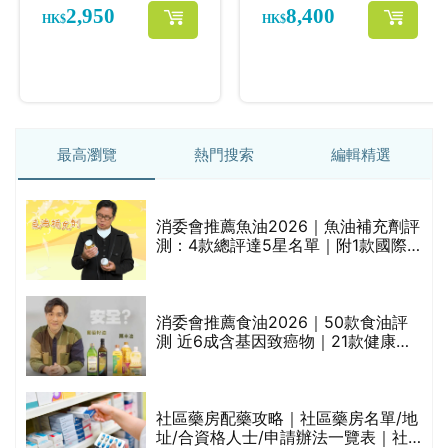
最高瀏覽
熱門搜索
編輯精選
消委會推薦魚油2026｜魚油補充劑評
測：4款總評達5星名單｜附1款國際
魚油標準5星認證 針對2毒物測試 均
通過消委會標準
評
消委會推薦食油2026｜50款食油評
測 近6成含基因致癌物｜21款健康煮
食油總評達5星滿分名單(初榨橄欖油/
橄欖油/牛油果油/米糠油/芥花籽油/花
生油等)
社區藥房配藥攻略｜社區藥房名單/地
址/合資格人士/申請辦法一覽表｜社