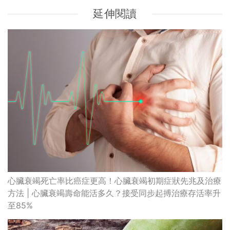
延伸閱讀
心臟衰竭死亡率比癌症更高！心臟衰竭初期症狀先兆及治療
方法 | 心臟衰竭壽命能活多久？接受同步起搏治療存活率升
至85%