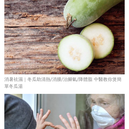
消暑祛濕｜冬瓜助清熱/消腫/治腳氣/降體脂 中醫教你煲簡
單冬瓜湯