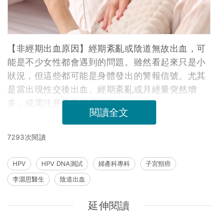
【非經期出血原因】經期紊亂或陰道無故出血，可
能是不少女性都會遇到的問題。雖然看起來只是小
狀況，但這些都可能是身體發出的警報信號。尤其
是當出現性交後出血、經期紊亂或月經量突然增
多，或需注意子宮頸癌風險。
閱讀全文
7293次閱讀
HPV
HPV DNA測試
婦產科專科
子宮頸癌
李灝思醫生
陰道出血
延伸閱讀