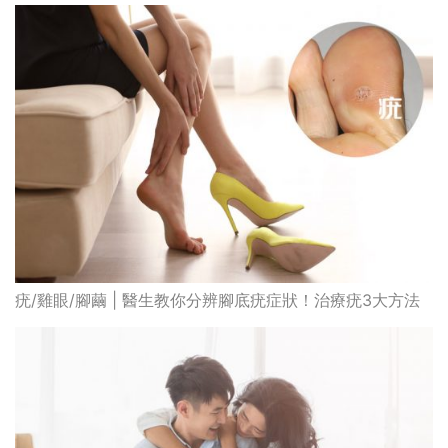
疣/雞眼/腳繭 | 醫生教你分辨腳底疣症狀！治療疣3大方法