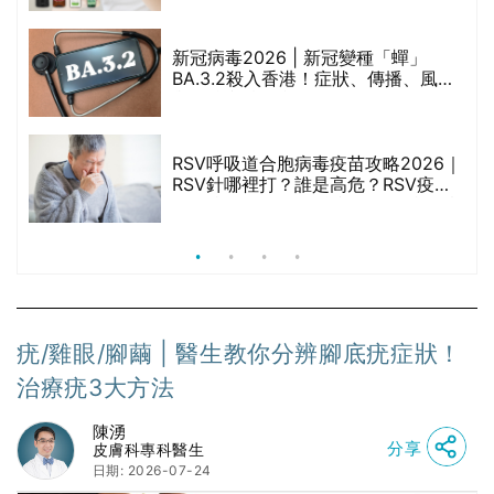
啡因洗髮水
新冠病毒2026 | 新冠變種「蟬」
BA.3.2殺入香港！症狀、傳播、風險
禁
與預防方法一文睇
RSV呼吸道合胞病毒疫苗攻略2026｜
院
RSV針哪裡打？誰是高危？RSV疫苗
價
價錢比較、打針後反應處理/長者醫療
券資助
疣/雞眼/腳繭 | 醫生教你分辨腳底疣症狀！
治療疣3大方法
陳湧
分享
皮膚科專科醫生
日期: 2026-07-24