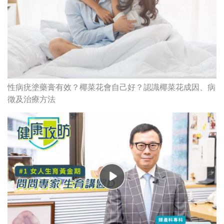
性病疣塗藥膏有效？椰菜花會自己好？認識椰菜花成因、病
徵及治療方法