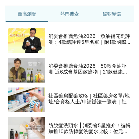
最高瀏覽
熱門搜索
編輯精選
消委會推薦魚油2026｜魚油補充劑評
測：4款總評達5星名單｜附1款國際
魚油標準5星認證 針對2毒物測試 均
通過消委會標準
消委會推薦食油2026｜50款食油評
測 近6成含基因致癌物｜21款健康煮
食油總評達5星滿分名單(初榨橄欖油/
橄欖油/牛油果油/米糠油/芥花籽油/花
生油等)
巾
社區藥房配藥攻略｜社區藥房名單/地
址/合資格人士/申請辦法一覽表｜社
區藥房是甚麼？可以申請藥物資助計
劃？（持續更新）
防脫髮洗頭水 | 消委會5星推介！編輯
的
加推10款防掉髮洗髮水比較：位元
甲
堂、呂、PANTOGAR、純素有機、咖