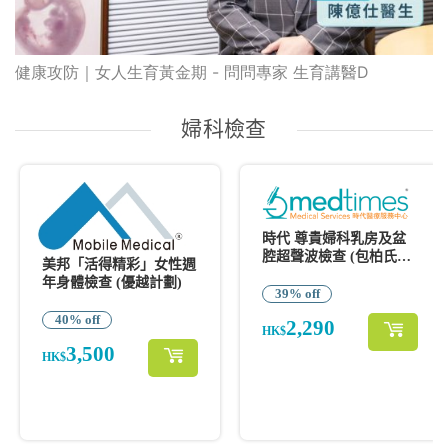
健康攻防｜女人生育黃金期 - 問問專家 生育講醫D