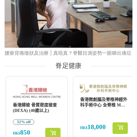
腰痠背痛徵狀及治療 | 真唔真？脊醫目測姿勢一眼睇出痛症