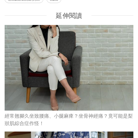
延伸閱讀
經常翹腳久坐致腰痛、小腿麻痺？坐骨神經痛？竟可能是梨
狀肌綜合症作怪！