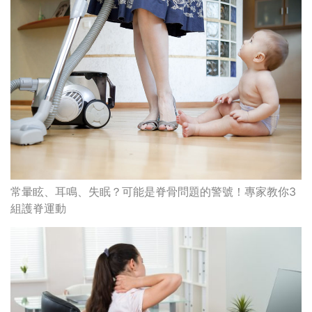
常暈眩、耳鳴、失眠？可能是脊骨問題的警號！專家教你3
組護脊運動