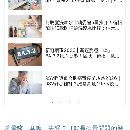
址/合資格人士/申請辦法一覽表｜社
區藥房是甚麼？可以申請藥物資助計
劃？（持續更新）
防脫髮洗頭水 | 消委會5星推介！編輯
的
加推10款防掉髮洗髮水比較：位元
甲
堂、呂、PANTOGAR、純素有機、咖
啡因洗髮水
新冠病毒2026 | 新冠變種「蟬」
BA.3.2殺入香港！症狀、傳播、風險
禁
與預防方法一文睇
RSV呼吸道合胞病毒疫苗攻略2026｜
院
RSV針哪裡打？誰是高危？RSV疫苗
價
價錢比較、打針後反應處理/長者醫療
券資助
常暈眩、耳鳴、失眠？可能是脊骨問題的警