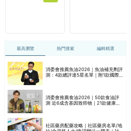
最高瀏覽
熱門搜索
編輯精選
消委會推薦魚油2026｜魚油補充劑評
測：4款總評達5星名單｜附1款國際
魚油標準5星認證 針對2毒物測試 均
通過消委會標準
消委會推薦食油2026｜50款食油評
測 近6成含基因致癌物｜21款健康煮
食油總評達5星滿分名單(初榨橄欖油/
橄欖油/牛油果油/米糠油/芥花籽油/花
生油等)
巾
社區藥房配藥攻略｜社區藥房名單/地