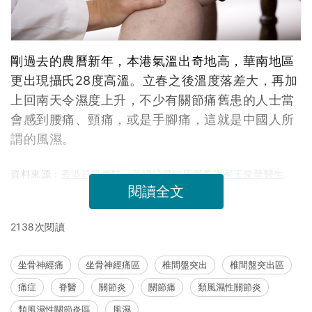
剛過去的農曆新年，本港氣溫出奇地高，華南地區
更出現攝氏28度高溫。立春之後溫度落差大，再加
上回南天令濕度上升，不少有關節痛舊患的人士當
會感到腰痛、頸痛，或是手腳痛，這就是中國人所
謂的風濕。
資料來源：
香港註冊脊醫、美國註冊臨床營養學家王俊華醫生
閱讀全文
2138次閱讀
坐骨神經痛
坐骨神經痛區
椎間盤突出
椎間盤突出區
痛症
脊醫
關節炎
關節痛
類風濕性關節炎
類風濕性關節炎區
風濕