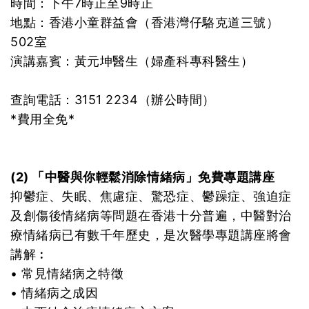
時間：下午7時正至9時正
地點：香港小童群益會（香港灣仔駱克道三號）
502室
演講嘉賓：黃元坤醫生（婦產科專科醫生）
查詢電話：3151 2234（辦公時間）
*費用全免*
(2) 「中醫與你輕鬆消除情緒病」免費專題講座
抑鬱症、失眠、焦慮症、驚恐症、鬱躁症、強迫症
及創傷後情緒病等問題在香港十分普遍，中醫對治
療情緒病已有數千年歷史，是次醫學專題講座將會
講解︰
• 常見情緒病之特徵
• 情緒病之成因