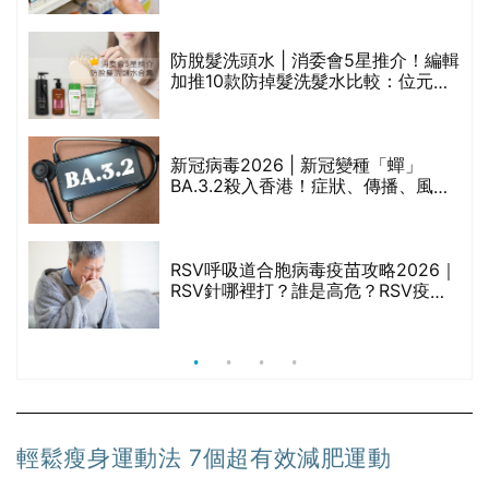
劃？（持續更新）
防脫髮洗頭水 | 消委會5星推介！編輯
的
加推10款防掉髮洗髮水比較：位元
甲
堂、呂、PANTOGAR、純素有機、咖
啡因洗髮水
新冠病毒2026 | 新冠變種「蟬」
BA.3.2殺入香港！症狀、傳播、風險
禁
與預防方法一文睇
RSV呼吸道合胞病毒疫苗攻略2026｜
院
RSV針哪裡打？誰是高危？RSV疫苗
價
價錢比較、打針後反應處理/長者醫療
券資助
輕鬆瘦身運動法 7個超有效減肥運動