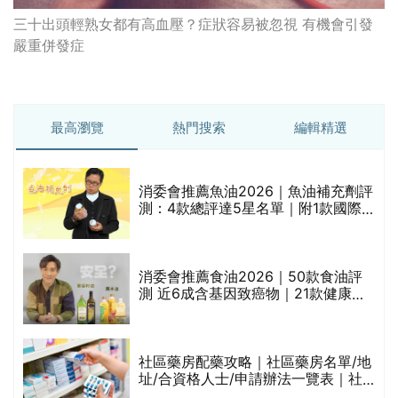
三十出頭輕熟女都有高血壓？症狀容易被忽視 有機會引發
嚴重併發症
最高瀏覽
熱門搜索
編輯精選
消委會推薦魚油2026｜魚油補充劑評
測：4款總評達5星名單｜附1款國際
魚油標準5星認證 針對2毒物測試 均
通過消委會標準
消委會推薦食油2026｜50款食油評
測 近6成含基因致癌物｜21款健康煮
食油總評達5星滿分名單(初榨橄欖油/
橄欖油/牛油果油/米糠油/芥花籽油/花
生油等)
巾
社區藥房配藥攻略｜社區藥房名單/地
址/合資格人士/申請辦法一覽表｜社
區藥房是甚麼？可以申請藥物資助計