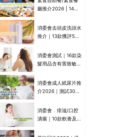
素食自助餐/素食餐
一文睇
廳推介2026 | 14間
香港新派法式/西式/
中式/印度/東南亞/港
消委會去頭皮洗頭水
式/Fusion素食齋菜
推介｜13款獲評5星
必試:樂園素食、無肉
推薦：施巴、
食、素年(持續更新)
KLORANE、沙宣、
消委會測試｜16款染
呂、LUX等上榜｜4
髮用品含有害致敏物
款含歐盟禁用成分吡
9款獲5星滿分推
硫鎓鋅！
介!50惠、Return回
消委會成人紙尿片推
本、Furnte、Rerise
介2026｜測試30款
紙尿片、紙尿褲、尿
滲墊防漏表現/回滲/
消委會．痱滋/口腔
化學物質檢測等｜5
潰瘍｜10款軟膏及啫
款總評達5星名單
喱凝膠邊款好？哪款
屬處方藥物？有哪些