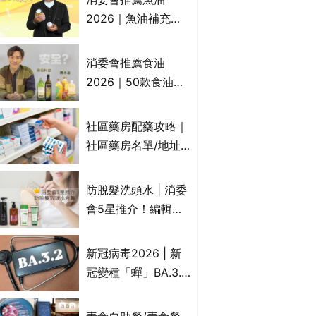
2026｜魚油補充劑
評測：4款總評達5星
名單｜附1款國際魚
消委會推薦食油
油標準5星認證 針對
2026｜50款食油評
2毒物測試 均通過
測 近6成含基因致癌
消委會標準
物｜21款健康煮食油
社區藥房配藥攻略｜
總評達5星滿分名單
社區藥房名單/地址/
(初榨橄欖油/橄欖油/
合資格人士/申請辦
牛油果油/米糠油/芥
法一覽表｜社區藥房
防脫髮洗頭水 | 消委
花籽油/花生油等)
是甚麼？可以申請藥
會5星推介！編輯加
物資助計劃？（持續
推10款防掉髮洗髮水
更新）
比較：位元堂、呂、
新冠病毒2026 | 新
PANTOGAR、純素
冠變種「蟬」BA.3.2
有機、咖啡因洗髮水
殺入香港！症狀、傳
播、風險與預防方法