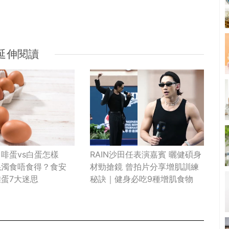
延伸閱讀
啡蛋vs白蛋怎樣
RAIN沙田任表演嘉賓 曬健碩身
混濁食唔食得？食安
材勁搶鏡 曾拍片分享增肌訓練
蛋7大迷思
秘訣｜健身必吃9種增肌食物