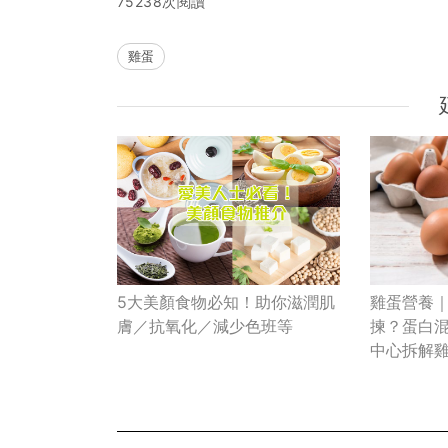
75238次閱讀
雞蛋
雞蛋營養｜
5大美顏食物必知！助你滋潤肌
揀？蛋白
膚／抗氧化／減少色班等
中心拆解雞