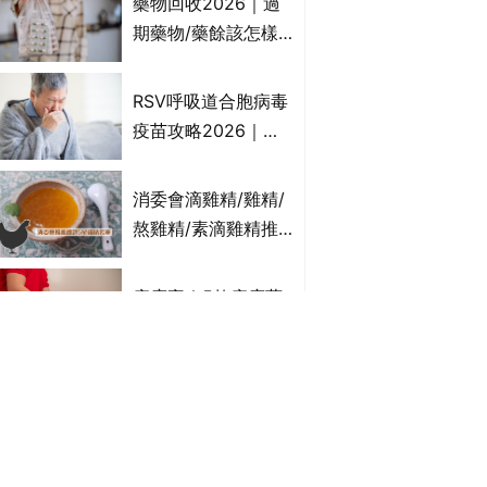
藥物回收2026｜過
受關注成分？｜必知
期藥物/藥餘該怎樣
3大選購留意事項
處理？全港藥品回收
地點一覽｜屈臣氏、
RSV呼吸道合胞病毒
萬寧、首衛、綠領行
疫苗攻略2026｜
動等
RSV針哪裡打？誰是
高危？RSV疫苗價錢
消委會滴雞精/雞精/
比較、打針後反應處
熬雞精/素滴雞精推
理/長者醫療券資助
薦｜比較15款雞精 1
款含致癌物 9款總評
痔瘡膏｜5款痔瘡藥
達5星滿分名單 屈臣
膏推薦及成份比較
氏、老協珍、余仁
+痔瘡口服藥推薦！
生、樂道有上榜！
有效紓緩痔瘡疼痛痕
美食博覽2026｜必
癢｜附痔瘡成因及病
搶$1優惠、福袋等精
徵
選飲食優惠合集｜附
日期、官網及門票詳