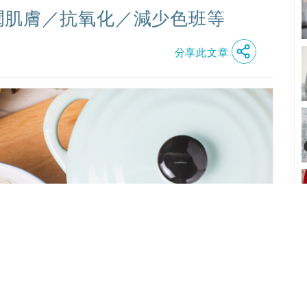
潤肌膚／抗氧化／減少色班等
分享此文章