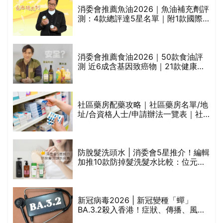
消委會推薦魚油2026｜魚油補充劑評
的
測：4款總評達5星名單｜附1款國際
甲
魚油標準5星認證 針對2毒物測試 均
通過消委會標準
消委會推薦食油2026｜50款食油評
測 近6成含基因致癌物｜21款健康煮
禁
食油總評達5星滿分名單(初榨橄欖油/
橄欖油/牛油果油/米糠油/芥花籽油/花
生油等)
社區藥房配藥攻略｜社區藥房名單/地
址/合資格人士/申請辦法一覽表｜社
區藥房是甚麼？可以申請藥物資助計
劃？（持續更新）
腩
防脫髮洗頭水 | 消委會5星推介！編輯
加推10款防掉髮洗髮水比較：位元
堂、呂、PANTOGAR、純素有機、咖
啡因洗髮水
｜
新冠病毒2026 | 新冠變種「蟬」
BA.3.2殺入香港！症狀、傳播、風險
療
與預防方法一文睇