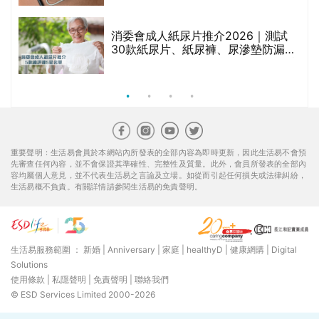
消委會成人紙尿片推介2026｜測試
30款紙尿片、紙尿褲、尿滲墊防漏表
現/回滲/化學物質檢測等｜5款總評達
5星名單
重要聲明：生活易會員於本網站內所發表的全部內容為即時更新，因此生活易不會預
先審查任何內容，並不會保證其準確性、完整性及質量。此外，會員所發表的全部內
容均屬個人意見，並不代表生活易之言論及立場。如從而引起任何損失或法律糾紛，
生活易概不負責。有關詳情請參閱生活易的免責聲明。
生活易服務範圍 ：
新婚
|
Anniversary
|
家庭
|
healthyD
|
健康網購
|
Digital
Solutions
使用條款
|
私隱聲明
|
免責聲明
|
聯絡我們
© ESD Services Limited 2000-2026