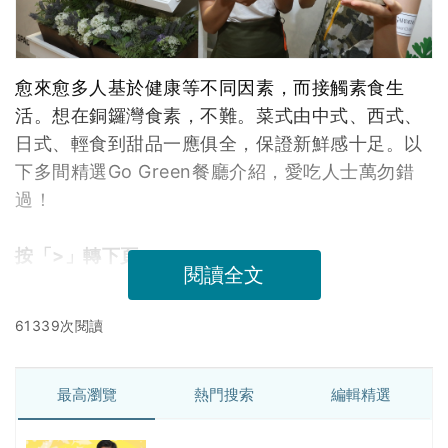
愈來愈多人基於健康等不同因素，而接觸素食生
活。想在銅鑼灣食素，不難。菜式由中式、西式、
日式、輕食到甜品一應俱全，保證新鮮感十足。以
下多間精選Go Green餐廳介紹，愛吃人士萬勿錯
過！
按「>」轉下頁
閱讀全文
61339次閱讀
最高瀏覽
熱門搜索
編輯精選