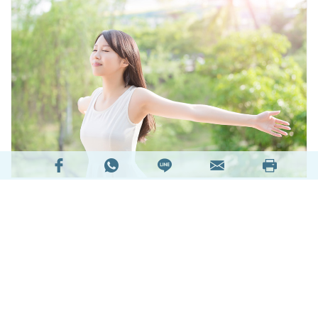
炎炎夏日，紫外線對皮膚的威脅逼在眉睫。其實，
完整的防曬措施除了塗抹防曬霜，還包括戴帽、撐
傘、穿著防禦紫外線衣物和避免在陽光最猛烈時段
外出等。這次邀請到
香港理工大學紡織及製衣系助
理教授費賓博士
和大家談談選擇抗UV雨傘和防曬衣
物需知。
閱讀全文