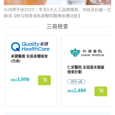
白內障手術2025｜常見5大人工晶體種類、功效及好處一文
睇清【附12間香港私家醫院醫療收費比較】