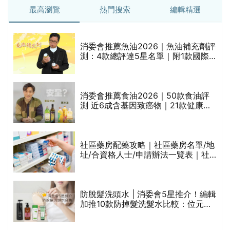
最高瀏覽
熱門搜索
編輯精選
消委會推薦魚油2026｜魚油補充劑評
的
測：4款總評達5星名單｜附1款國際
甲
魚油標準5星認證 針對2毒物測試 均
通過消委會標準
消委會推薦食油2026｜50款食油評
測 近6成含基因致癌物｜21款健康煮
禁
食油總評達5星滿分名單(初榨橄欖油/
橄欖油/牛油果油/米糠油/芥花籽油/花
生油等)
社區藥房配藥攻略｜社區藥房名單/地
址/合資格人士/申請辦法一覽表｜社
區藥房是甚麼？可以申請藥物資助計
劃？（持續更新）
腩
防脫髮洗頭水 | 消委會5星推介！編輯
加推10款防掉髮洗髮水比較：位元
堂、呂、PANTOGAR、純素有機、咖
啡因洗髮水