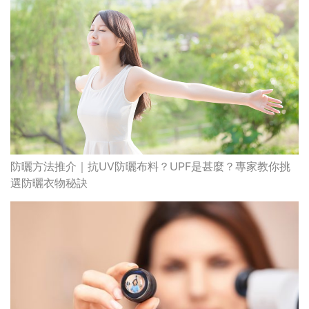
防曬方法推介｜抗UV防曬布料？UPF是甚麼？專家教你挑
選防曬衣物秘訣