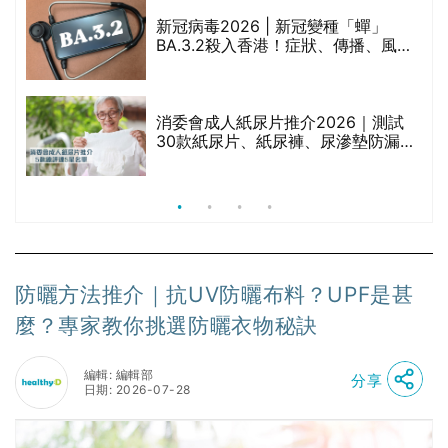
｜
新冠病毒2026 | 新冠變種「蟬」
BA.3.2殺入香港！症狀、傳播、風險
療
與預防方法一文睇
消委會成人紙尿片推介2026｜測試
30款紙尿片、紙尿褲、尿滲墊防漏表
現/回滲/化學物質檢測等｜5款總評達
5星名單
防曬方法推介｜抗UV防曬布料？UPF是甚
麼？專家教你挑選防曬衣物秘訣
編輯: 編輯部
分享
日期: 2026-07-28