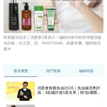
防脫髮洗頭水 | 消委會5星推介！編輯加推10款防掉髮洗髮
水比較：位元堂、呂、PANTOGAR、純素有機、咖啡因洗
髮水
最高瀏覽
熱門搜索
編輯精選
消委會推薦魚油2026｜魚油補充劑評
測：4款總評達5星名單｜附1款國際
魚油標準5星認證 針對2毒物測試 均
通過消委會標準