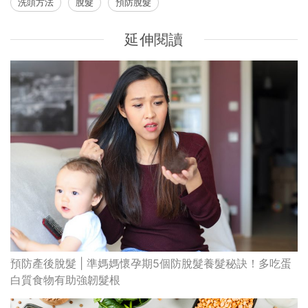
洗頭方法
脫髮
預防脫髮
延伸閱讀
預防產後脫髮 | 準媽媽懷孕期5個防脫髮養髮秘訣！多吃蛋
白質食物有助強韌髮根