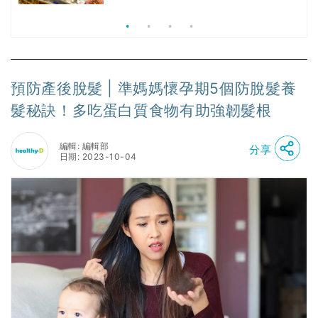
食、無肉食、素年(持續更新)
預防產後脫髮 | 準媽媽懷孕期5個防脫髮養
髮秘訣！多吃蛋白質食物有助強韌髮根
編輯: 編輯部
分享
日期: 2023-10-04