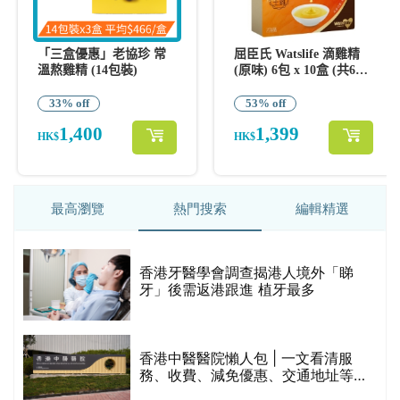
最高瀏覽
熱門搜索
編輯精選
破
香港牙醫學會調查揭港人境外「睇
保
牙」後需返港跟進 植牙最多
香港中醫醫院懶人包 | 一文看清服
務、收費、減免優惠、交通地址等
(附預約連結+更多中醫診所資訊)