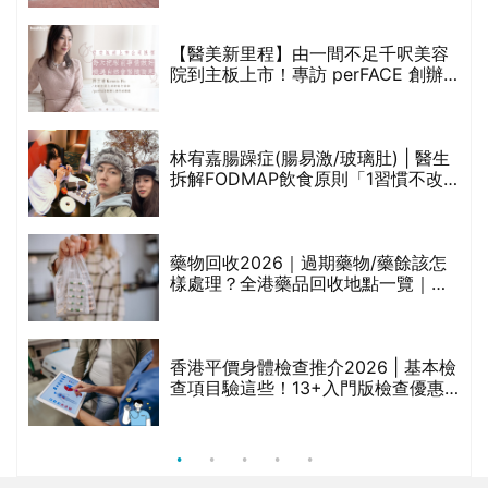
【醫美新里程】由一間不足千呎美容
院到主板上市！專訪 perFACE 創辦
人符芷晴：逆巿擴張，以人為本構建
醫美版圖
林宥嘉腸躁症(腸易激/玻璃肚) | 醫生
的
拆解FODMAP飲食原則「1習慣不改
甲
變，服藥難根治」
折
藥物回收2026｜過期藥物/藥餘該怎
樣處理？全港藥品回收地點一覽｜屈
臣氏、萬寧、首衛、綠領行動等
香港平價身體檢查推介2026 | 基本檢
查項目驗這些！13+入門版檢查優惠
組合$550起