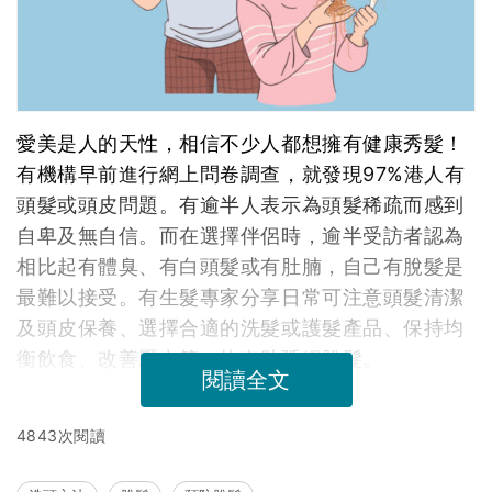
愛美是人的天性，相信不少人都想擁有健康秀髮！
有機構早前進行網上問卷調查，就發現97%港人有
頭髮或頭皮問題。有逾半人表示為頭髮稀疏而感到
自卑及無自信。而在選擇伴侶時，逾半受訪者認為
相比起有體臭、有白頭髮或有肚腩，自己有脫髮是
最難以接受。有生髮專家分享日常可注意頭髮清潔
及頭皮保養、選擇合適的洗髮或護髮產品、保持均
衡飲食、改善壓力等，均有助延緩脫髮。
閱讀全文
4843次閱讀