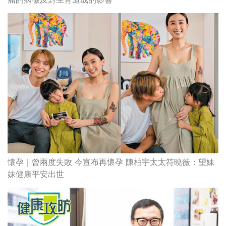
懷孕｜曾兩度失敗 今宣布再懷孕 陳柏宇太太符曉薇：望妹
妹健康平安出世