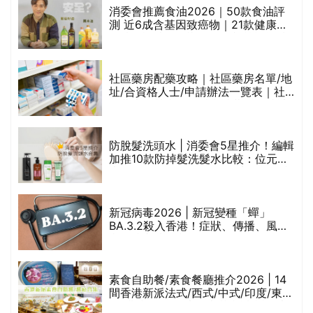
消委會推薦食油2026｜50款食油評
的
測 近6成含基因致癌物｜21款健康煮
甲
食油總評達5星滿分名單(初榨橄欖油/
橄欖油/牛油果油/米糠油/芥花籽油/花
生油等)
社區藥房配藥攻略｜社區藥房名單/地
址/合資格人士/申請辦法一覽表｜社
禁
區藥房是甚麼？可以申請藥物資助計
劃？（持續更新）
評
防脫髮洗頭水 | 消委會5星推介！編輯
加推10款防掉髮洗髮水比較：位元
堂、呂、PANTOGAR、純素有機、咖
啡因洗髮水
新冠病毒2026 | 新冠變種「蟬」
BA.3.2殺入香港！症狀、傳播、風險
與預防方法一文睇
腩
素食自助餐/素食餐廳推介2026 | 14
間香港新派法式/西式/中式/印度/東南
亞/港式/Fusion素食齋菜必試:樂園素