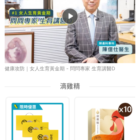
健康攻防｜女人生育黃金期 - 問問專家 生育講醫D