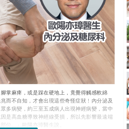
、腳掌麻痺，或是踩在硬地上，竟覺得觸感軟綿
先兆而不自知，才會出現這些奇怪症狀﹗內分泌及
來眾多病變，約三至五成病人出現神經病變，當中
成因是高血糖導致神經線受損，所以先影響最遠端
他部位。」歐陽亦璋醫生說。