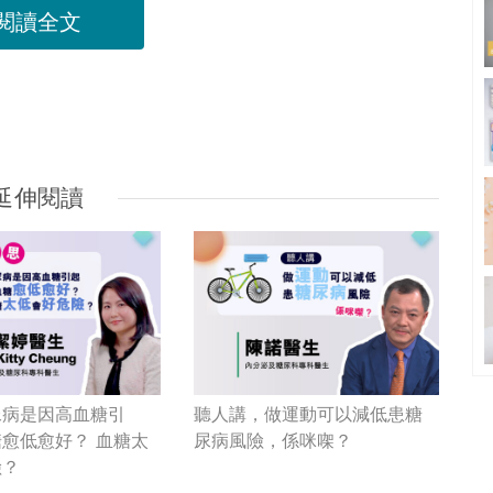
閱讀全文
延伸閱讀
尿病是因高血糖引
聽人講，做運動可以減低患糖
愈低愈好？ 血糖太
尿病風險，係咪㗎？
險？