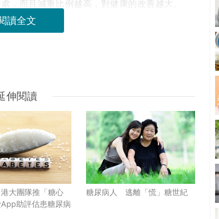
好處，而且減重比例越高，對健康的改善越大。
閱讀全文
延伸閱讀
糖尿病人 逃離「慌」糖世紀
】港大團隊推「糖心
App助評估患糖尿病