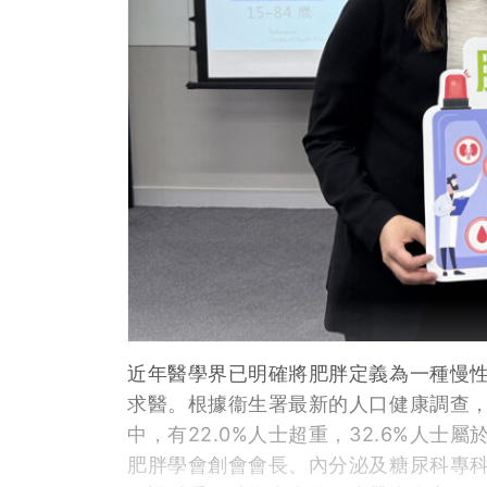
近年醫學界已明確將肥胖定義為一種慢
求醫。根據衞生署最新的人口健康調查，
中，有22.0%人士超重，32.6%人
肥胖學會創會會長、內分泌及糖尿科專