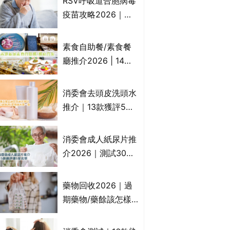
RSV呼吸道合胞病毒
一文睇
疫苗攻略2026｜
RSV針哪裡打？誰是
高危？RSV疫苗價錢
素食自助餐/素食餐
比較、打針後反應處
廳推介2026 | 14間
理/長者醫療券資助
香港新派法式/西式/
中式/印度/東南亞/港
消委會去頭皮洗頭水
式/Fusion素食齋菜
推介｜13款獲評5星
必試:樂園素食、無肉
推薦：施巴、
食、素年(持續更新)
KLORANE、沙宣、
消委會成人紙尿片推
呂、LUX等上榜｜4
介2026｜測試30款
款含歐盟禁用成分吡
紙尿片、紙尿褲、尿
硫鎓鋅！
滲墊防漏表現/回滲/
藥物回收2026｜過
化學物質檢測等｜5
期藥物/藥餘該怎樣
款總評達5星名單
處理？全港藥品回收
地點一覽｜屈臣氏、