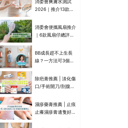
消委會爽膚水測試
癢｜附痔瘡成因及病
2026｜推介13款總
徵
評獲5星：
Cetaphil、The
消委會便攜風扇推介
Ordinary、
｜6款風扇仔總評達
CAUDALIE等｜9款
4.5星名單：無印良
爽膚水檢出致敏香料
品 MUJI、
BB成長趕不上生長
Francfranc、
線？一方法可3個月
BRUNO等
高3cm*？營養師：
懂得把握1歲起「長
除疤膏推薦 | 淡化傷
高黃金期」
口/手術開刀/剖腹生
產疤痕 5款好用除疤
藥膏/除疤筆/除疤貼
濕疹藥膏推薦 | 止痕
比較（消委會教揀選
止癢濕疹膏邊隻好？
貼士+醫生拆解去疤
10款無類固醇濕疹藥
原理）
膏/濕疹膏 嬰兒BB濕