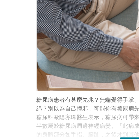
糖尿病患者有甚麼先兆？無端覺得手掌
綿？別以為自己撞邪，可能你有糖尿病
糖尿科歐陽亦璋醫生表示，糖尿病可帶
半數屬於糖尿病周邊神經病變。「此病
的身體部分如手指、腳趾，之後才到其