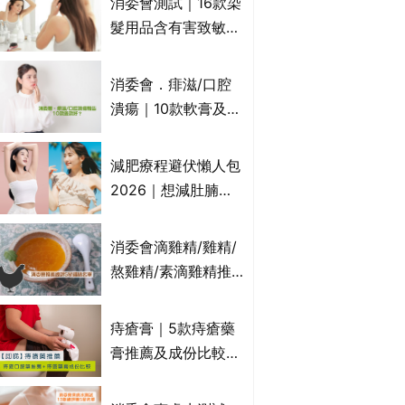
消委會測試｜16款染
萬寧、首衛、綠領行
髮用品含有害致敏物
動等
9款獲5星滿分推
介!50惠、Return回
消委會．痱滋/口腔
本、Furnte、Rerise
潰瘍｜10款軟膏及啫
喱凝膠邊款好？哪款
屬處方藥物？有哪些
減肥療程避伏懶人包
受關注成分？｜必知
2026｜想減肚腩但
3大選購留意事項
怕中伏？ALYSSA
VS不良黑店5大手法
消委會滴雞精/雞精/
對比｜SLIMTONE減
熬雞精/素滴雞精推
肥療程效果如何？
薦｜比較15款雞精 1
款含致癌物 9款總評
痔瘡膏｜5款痔瘡藥
達5星滿分名單 屈臣
膏推薦及成份比較
氏、老協珍、余仁
+痔瘡口服藥推薦！
生、樂道有上榜！
有效紓緩痔瘡疼痛痕