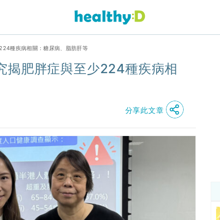
224種疾病相關：糖尿病、脂肪肝等
究揭肥胖症與至少224種疾病相
分享此文章