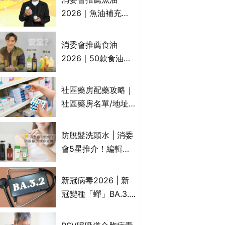
2026｜魚油補充劑
評測：4款總評達5星
名單｜附1款國際魚
消委會推薦食油
油標準5星認證 針對
2026｜50款食油評
2毒物測試 均通過
測 近6成含基因致癌
消委會標準
物｜21款健康煮食油
社區藥房配藥攻略｜
總評達5星滿分名單
社區藥房名單/地址/
(初榨橄欖油/橄欖油/
合資格人士/申請辦
牛油果油/米糠油/芥
法一覽表｜社區藥房
防脫髮洗頭水 | 消委
花籽油/花生油等)
是甚麼？可以申請藥
會5星推介！編輯加
物資助計劃？（持續
推10款防掉髮洗髮水
更新）
比較：位元堂、呂、
新冠病毒2026 | 新
PANTOGAR、純素
冠變種「蟬」BA.3.2
有機、咖啡因洗髮水
殺入香港！症狀、傳
播、風險與預防方法