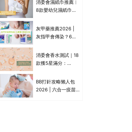
消委會濕紙巾推薦︱
疹皮膚適用！紓緩防
8款嬰幼兒濕紙巾獲
敏潤膚cream推介
滿分5星評級推介：
(附外用類固醇成份
屈臣氏watsons、強
灰甲藥推薦2026 |
一覽)
生Johnson's等｜測
灰指甲會傳染？6款
試揭1款樣本細菌含
治療灰指甲外塗藥
量超標近500倍
膏/抗甲癬油劑的功
消委會香水測試｜18
效/價格比較：羅霉
款獲5星滿分：
樂(樂指利)/恢甲清/
GIORGIO
愛甲妥
ARMANI、Marks &
BB打針攻略懶人包
Spencer、CHANEL
2026 | 六合一疫苗
等｜2款含歐盟禁用
哪裡打？BB打針時間
物質 或干擾內分泌
表/母嬰健康院嬰兒
打針/私家自費接種
嬰幼兒疫苗價錢比
較、BB打針後反應處