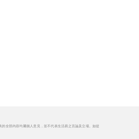
理
表的全部內容均屬個人意見，並不代表生活易之言論及立場。如從