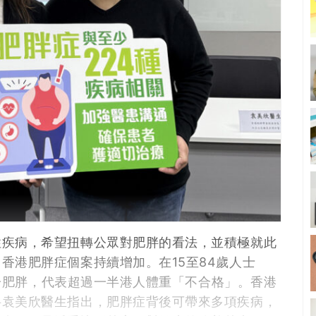
性疾病，希望扭轉公眾對肥胖的看法，並積極就此
香港肥胖症個案持續增加。在15至84歲人士
士屬於肥胖，代表超過一半港人體重「不合格」。香港
科袁美欣醫生指出，肥胖症背後可帶來多項疾病，