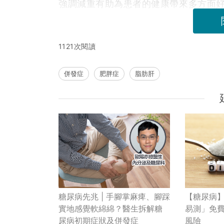
強調減重有助為患者的健康帶來多方面
1121次閱讀
併發症
肥胖症
脂肪肝
糖尿病先兆 | 手腳掌麻痺、腳踩
【糖尿病
實地感覺軟綿綿？醫生拆解糖
易測」免費
尿病初期症狀及併發症
風險