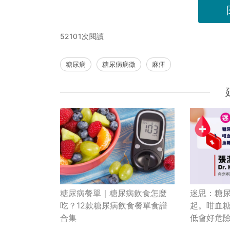
52101次閱讀
糖尿病
糖尿病病徵
麻痺
糖尿病餐單｜糖尿病飲食怎麼
迷思：糖
吃？12款糖尿病飲食餐單食譜
起。咁血糖
合集
低會好危