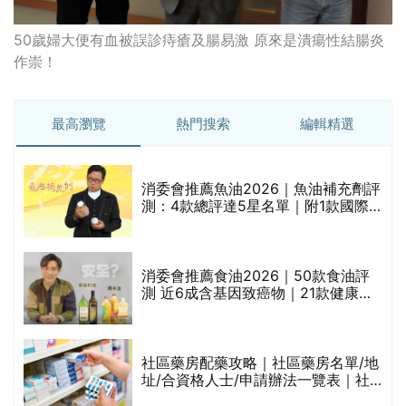
50歲婦大便有血被誤診痔瘡及腸易激 原來是潰瘍性結腸炎
作崇！
最高瀏覽
熱門搜索
編輯精選
消委會推薦魚油2026｜魚油補充劑評
測：4款總評達5星名單｜附1款國際
魚油標準5星認證 針對2毒物測試 均
通過消委會標準
評
消委會推薦食油2026｜50款食油評
測 近6成含基因致癌物｜21款健康煮
食油總評達5星滿分名單(初榨橄欖油/
橄欖油/牛油果油/米糠油/芥花籽油/花
生油等)
社區藥房配藥攻略｜社區藥房名單/地
址/合資格人士/申請辦法一覽表｜社
禁
區藥房是甚麼？可以申請藥物資助計