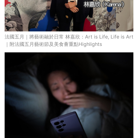
法國五月｜將藝術融於日常 林嘉欣：Art is Life, Life is Art
｜附法國五月藝術節及美食薈重點Highlights