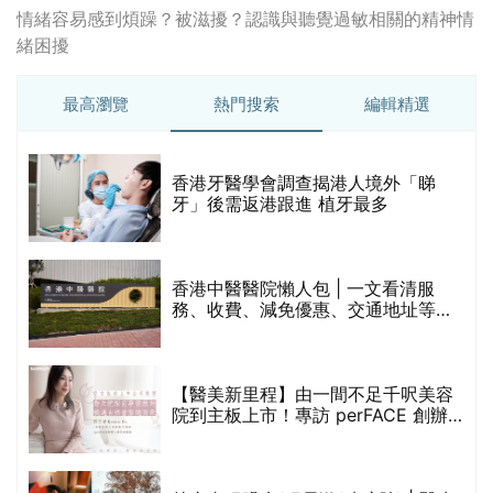
情緒容易感到煩躁？被滋擾？認識與聽覺過敏相關的精神情
緒困擾
最高瀏覽
熱門搜索
編輯精選
破
香港牙醫學會調查揭港人境外「睇
保
牙」後需返港跟進 植牙最多
香港中醫醫院懶人包 | 一文看清服
務、收費、減免優惠、交通地址等
(附預約連結+更多中醫診所資訊)
【醫美新里程】由一間不足千呎美容
院到主板上市！專訪 perFACE 創辦
人符芷晴：逆巿擴張，以人為本構建
醫美版圖