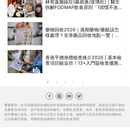
林宥嘉腸躁症(腸易激/玻璃肚) | 醫生
的
拆解FODMAP飲食原則「1習慣不改
甲
變，服藥難根治」
折
藥物回收2026｜過期藥物/藥餘該怎
樣處理？全港藥品回收地點一覽｜屈
臣氏、萬寧、首衛、綠領行動等
香港平價身體檢查推介2026 | 基本檢
查項目驗這些！13+入門版檢查優惠
組合$550起
重要聲明：生活易會員於本網站內所發表的全部內容為即時更新，因此生活易不會預
先審查任何內容，並不會保證其準確性、完整性及質量。此外，會員所發表的全部內
容均屬個人意見，並不代表生活易之言論及立場。如從而引起任何損失或法律糾紛，
生活易概不負責。有關詳情請參閱生活易的免責聲明。