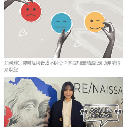
如何辨別抑鬱症與普通不開心？掌握9個關鍵訊號助釐清情
緒狀態