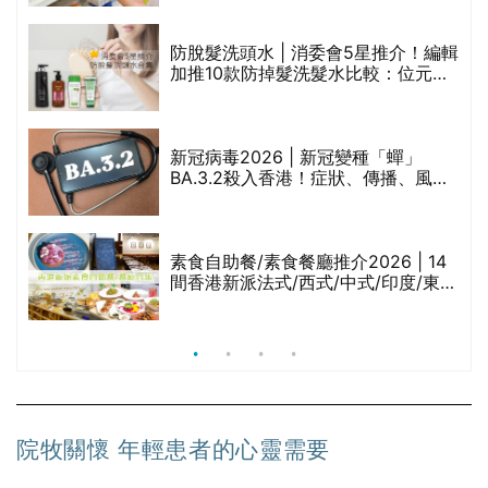
劃？（持續更新）
防脫髮洗頭水 | 消委會5星推介！編輯
的
加推10款防掉髮洗髮水比較：位元
甲
堂、呂、PANTOGAR、純素有機、咖
啡因洗髮水
巾
新冠病毒2026 | 新冠變種「蟬」
BA.3.2殺入香港！症狀、傳播、風險
與預防方法一文睇
等
素食自助餐/素食餐廳推介2026 | 14
間香港新派法式/西式/中式/印度/東南
亞/港式/Fusion素食齋菜必試:樂園素
食、無肉食、素年(持續更新)
院牧關懷 年輕患者的心靈需要