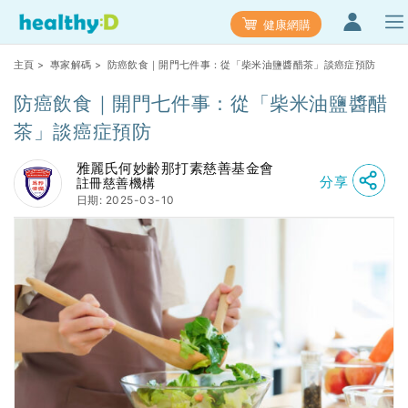
健康網購
主頁
>
專家解碼
> 防癌飲食｜開門七件事：從「柴米油鹽醬醋茶」談癌症預防
防癌飲食｜開門七件事：從「柴米油鹽醬醋
茶」談癌症預防
雅麗氏何妙齡那打素慈善基金會
分享
註冊慈善機構
日期: 2025-03-10