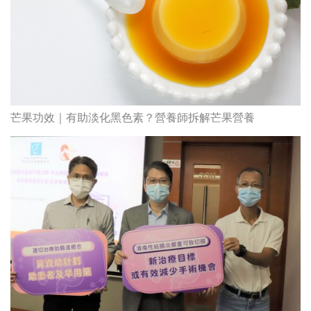
芒果功效｜有助淡化黑色素？營養師拆解芒果營養