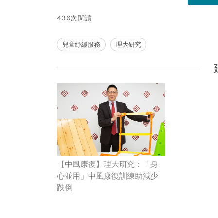
436次閱讀
兒童紓緩服務
理大研究
【中風康復】理大研究：「身
心並用」中風康復訓練助減少
跌倒