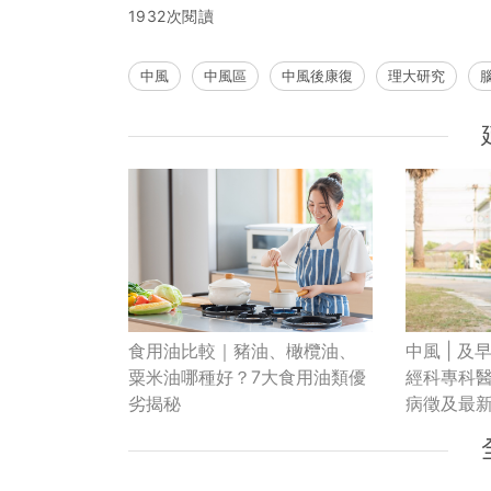
1932次閱讀
中風
中風區
中風後康復
理大研究
中風 | 
食用油比較｜豬油、橄欖油、
經科專科
粟米油哪種好？7大食用油類優
病徵及最
劣揭秘