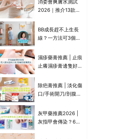
消委會爽膚水測試
情｜持續更新
2026｜推介13款總
評獲5星：
Cetaphil、The
BB成長趕不上生長
Ordinary、
線？一方法可3個月
CAUDALIE等｜9款
高3cm*？營養師：
爽膚水檢出致敏香料
懂得把握1歲起「長
濕疹藥膏推薦 | 止痕
高黃金期」
止癢濕疹膏邊隻好？
10款無類固醇濕疹藥
膏/濕疹膏 嬰兒BB濕
除疤膏推薦 | 淡化傷
疹皮膚適用！紓緩防
口/手術開刀/剖腹生
敏潤膚cream推介
產疤痕 5款好用除疤
(附外用類固醇成份
藥膏/除疤筆/除疤貼
灰甲藥推薦2026 |
一覽)
比較（消委會教揀選
灰指甲會傳染？6款
貼士+醫生拆解去疤
治療灰指甲外塗藥
原理）
膏/抗甲癬油劑的功