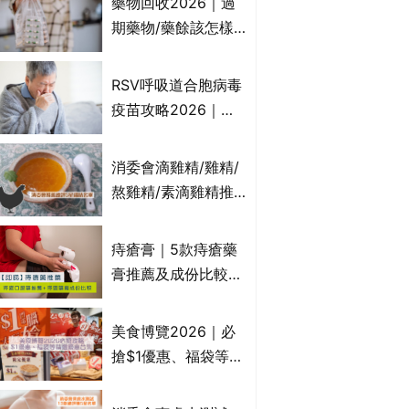
藥物回收2026｜過
受關注成分？｜必知
期藥物/藥餘該怎樣
3大選購留意事項
處理？全港藥品回收
地點一覽｜屈臣氏、
RSV呼吸道合胞病毒
萬寧、首衛、綠領行
疫苗攻略2026｜
動等
RSV針哪裡打？誰是
高危？RSV疫苗價錢
消委會滴雞精/雞精/
比較、打針後反應處
熬雞精/素滴雞精推
理/長者醫療券資助
薦｜比較15款雞精 1
款含致癌物 9款總評
痔瘡膏｜5款痔瘡藥
達5星滿分名單 屈臣
膏推薦及成份比較
氏、老協珍、余仁
+痔瘡口服藥推薦！
生、樂道有上榜！
有效紓緩痔瘡疼痛痕
美食博覽2026｜必
癢｜附痔瘡成因及病
搶$1優惠、福袋等精
徵
選飲食優惠合集｜附
日期、官網及門票詳