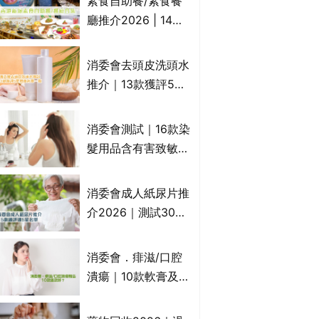
素食自助餐/素食餐
一文睇
廳推介2026 | 14間
香港新派法式/西式/
中式/印度/東南亞/港
消委會去頭皮洗頭水
式/Fusion素食齋菜
推介｜13款獲評5星
必試:樂園素食、無肉
推薦：施巴、
食、素年(持續更新)
KLORANE、沙宣、
消委會測試｜16款染
呂、LUX等上榜｜4
髮用品含有害致敏物
款含歐盟禁用成分吡
9款獲5星滿分推
硫鎓鋅！
介!50惠、Return回
消委會成人紙尿片推
本、Furnte、Rerise
介2026｜測試30款
紙尿片、紙尿褲、尿
滲墊防漏表現/回滲/
消委會．痱滋/口腔
化學物質檢測等｜5
潰瘍｜10款軟膏及啫
款總評達5星名單
喱凝膠邊款好？哪款
屬處方藥物？有哪些