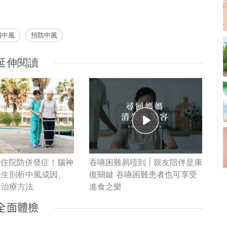
腦中風
預防中風
延伸閱讀
及早住院防併發症！腦神
吞嚥困難易噎到 | 親友陪伴是康
醫生剖析中風成因、
復關鍵 吞嚥困難患者也可享受
新治療方法
進食之樂