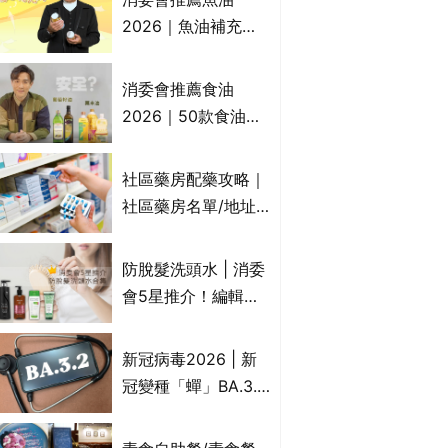
2026｜魚油補充劑
評測：4款總評達5星
名單｜附1款國際魚
消委會推薦食油
油標準5星認證 針對
2026｜50款食油評
2毒物測試 均通過
測 近6成含基因致癌
消委會標準
物｜21款健康煮食油
社區藥房配藥攻略｜
總評達5星滿分名單
社區藥房名單/地址/
(初榨橄欖油/橄欖油/
合資格人士/申請辦
牛油果油/米糠油/芥
法一覽表｜社區藥房
防脫髮洗頭水 | 消委
花籽油/花生油等)
是甚麼？可以申請藥
會5星推介！編輯加
物資助計劃？（持續
推10款防掉髮洗髮水
更新）
比較：位元堂、呂、
新冠病毒2026 | 新
PANTOGAR、純素
冠變種「蟬」BA.3.2
有機、咖啡因洗髮水
殺入香港！症狀、傳
播、風險與預防方法