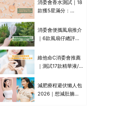
消委會香水測試｜18
效/價格比較：羅霉
款獲5星滿分：
樂(樂指利)/恢甲清/
GIORGIO
愛甲妥
ARMANI、Marks &
消委會便攜風扇推介
Spencer、CHANEL
｜6款風扇仔總評達
等｜2款含歐盟禁用
4.5星名單：無印良
物質 或干擾內分泌
品 MUJI、
維他命C消委會推薦
Francfranc、
｜測試17款精華液/
BRUNO等
美容液護膚品 12款
獲總評4.5星以上
減肥療程避伏懶人包
The Ordinary、
2026｜想減肚腩但
CLINIQUE上榜｜附
怕中伏？ALYSSA
完整名單
VS不良黑店5大手法
對比｜SLIMTONE減
肥療程效果如何？