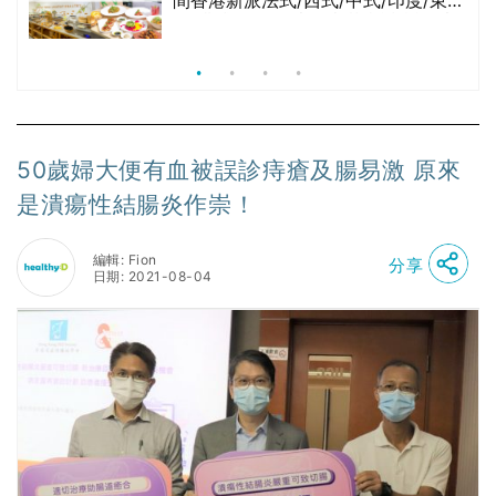
間香港新派法式/西式/中式/印度/東南
亞/港式/Fusion素食齋菜必試:樂園素
食、無肉食、素年(持續更新)
50歲婦大便有血被誤診痔瘡及腸易激 原來
是潰瘍性結腸炎作崇！
編輯: Fion
分享
日期: 2021-08-04