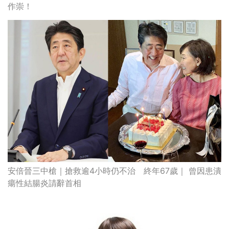
作崇！
安倍晉三中槍｜搶救逾4小時仍不治 終年67歲｜ 曾因患潰
瘍性結腸炎請辭首相