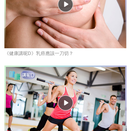
《健康講呢D》乳癌應該一刀切？