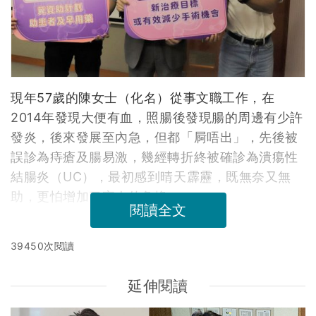
現年57歲的陳女士（化名）從事文職工作，在
2014年發現大便有血，照腸後發現腸的周邊有少許
發炎，後來發展至內急，但都「屙唔出」，先後被
誤診為痔瘡及腸易激，幾經轉折終被確診為潰痬性
結腸炎（UC），最初感到晴天霹靂，既無奈又無
助，更怕增加了家人的負擔。
閱讀全文
39450次閱讀
延伸閱讀