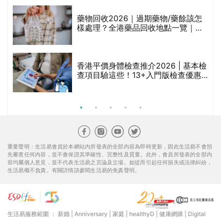
折
藥物回收2026｜過期藥物/藥餘該怎
樣處理？全港藥品回收地點一覽｜屈
臣氏、萬寧、首衛、綠領行動等
香港平價身體檢查推介2026 | 基本檢
查項目驗這些！13+入門版檢查優惠
組合$550起
重要聲明：生活易會員於本網站內所發表的全部內容為即時更新，因此生活易不會預
先審查任何內容，並不會保證其準確性、完整性及質量。此外，會員所發表的全部內
容均屬個人意見，並不代表生活易之言論及立場。如從而引起任何損失或法律糾紛，
生活易概不負責。有關詳情請參閱生活易的免責聲明。
生活易服務範圍 ：
新婚
|
Anniversary
|
家庭
|
healthyD
|
健康網購
|
Digital