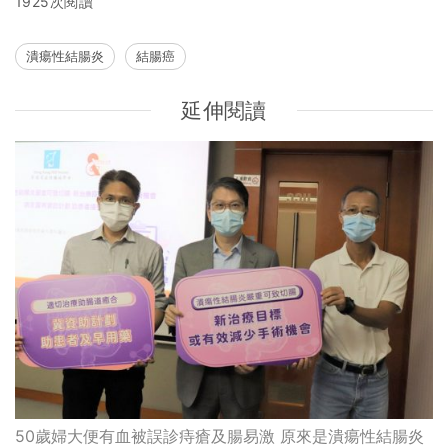
1925次閱讀
潰瘍性結腸炎
結腸癌
延伸閱讀
50歲婦大便有血被誤診痔瘡及腸易激 原來是潰瘍性結腸炎