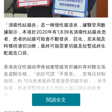
「潰瘍性結腸炎」是一種慢性腸道炎，據醫管局數
據顯示，本港於2020年有1,839名潰瘍性結腸炎患
者。患者的結腸可能會不斷發炎、惡化，若未能及
時獲得適切治療，最終可能需要切腸及短暫或終生
配戴造口袋。
香港炎症性腸病學會秘書暨腸胃肝臟科專科醫生張
嘉盛醫生稱，「此症可謂『手尾長』，若無法控制
病情，約 15%患者最終需要接受切腸手術」，於手
術後，患者需暫時或永久性貼上造口袋以收集糞
便。
閱讀全文