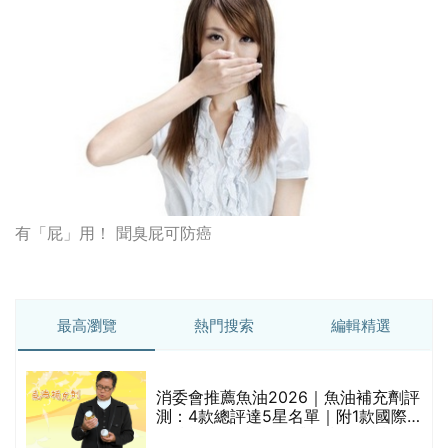
有「屁」用！ 聞臭屁可防癌
最高瀏覽
熱門搜索
編輯精選
消委會推薦魚油2026｜魚油補充劑評
測：4款總評達5星名單｜附1款國際
魚油標準5星認證 針對2毒物測試 均