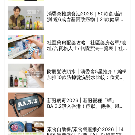
通過消委會標準
消委會推薦食油2026｜50款食油評
的
測 近6成含基因致癌物｜21款健康煮
甲
食油總評達5星滿分名單(初榨橄欖油/
橄欖油/牛油果油/米糠油/芥花籽油/花
生油等)
社區藥房配藥攻略｜社區藥房名單/地
址/合資格人士/申請辦法一覽表｜社
禁
區藥房是甚麼？可以申請藥物資助計
劃？（持續更新）
評
防脫髮洗頭水 | 消委會5星推介！編輯
加推10款防掉髮洗髮水比較：位元
堂、呂、PANTOGAR、純素有機、咖
啡因洗髮水
新冠病毒2026 | 新冠變種「蟬」
BA.3.2殺入香港！症狀、傳播、風險
與預防方法一文睇
腩
素食自助餐/素食餐廳推介2026 | 14