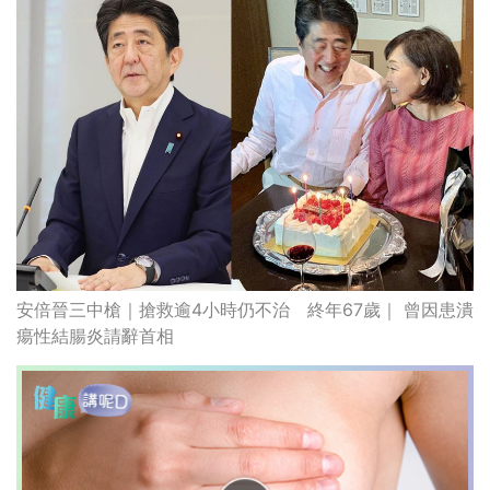
安倍晉三中槍｜搶救逾4小時仍不治 終年67歲｜ 曾因患潰
瘍性結腸炎請辭首相