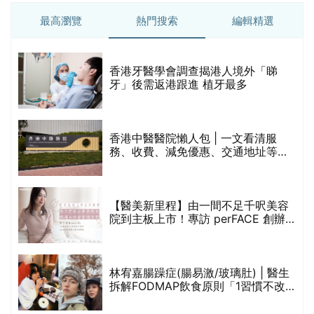
最高瀏覽
熱門搜索
編輯精選
破
香港牙醫學會調查揭港人境外「睇
保
牙」後需返港跟進 植牙最多
香港中醫醫院懶人包 | 一文看清服
務、收費、減免優惠、交通地址等
(附預約連結+更多中醫診所資訊)
【醫美新里程】由一間不足千呎美容
院到主板上市！專訪 perFACE 創辦
人符芷晴：逆巿擴張，以人為本構建
醫美版圖
林宥嘉腸躁症(腸易激/玻璃肚) | 醫生
的
拆解FODMAP飲食原則「1習慣不改
甲
變，服藥難根治」