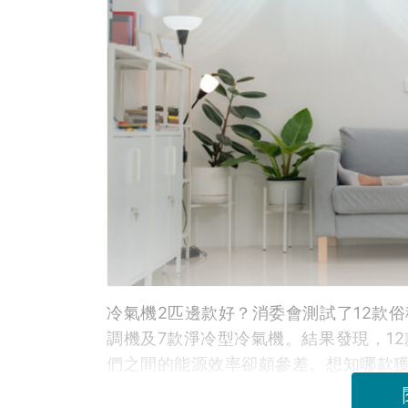
冷氣機2匹邊款好？消委會測試了12款
調機及7款淨冷型冷氣機。結果發現，1
們之間的能源效率卻頗參差。想知哪款