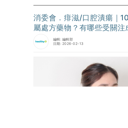
消委會．痱滋/口腔潰瘍｜1
屬處方藥物？有哪些受關注
編輯: 編輯部
日期: 2026-02-13