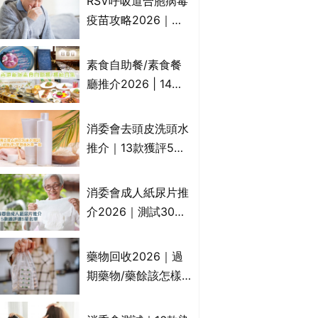
RSV呼吸道合胞病毒
一文睇
疫苗攻略2026｜
RSV針哪裡打？誰是
高危？RSV疫苗價錢
素食自助餐/素食餐
比較、打針後反應處
廳推介2026 | 14間
理/長者醫療券資助
香港新派法式/西式/
中式/印度/東南亞/港
消委會去頭皮洗頭水
式/Fusion素食齋菜
推介｜13款獲評5星
必試:樂園素食、無肉
推薦：施巴、
食、素年(持續更新)
KLORANE、沙宣、
消委會成人紙尿片推
呂、LUX等上榜｜4
介2026｜測試30款
款含歐盟禁用成分吡
紙尿片、紙尿褲、尿
硫鎓鋅！
滲墊防漏表現/回滲/
藥物回收2026｜過
化學物質檢測等｜5
期藥物/藥餘該怎樣
款總評達5星名單
處理？全港藥品回收
地點一覽｜屈臣氏、