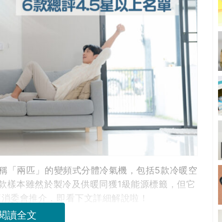
俗稱「兩匹」的變頻式分體冷氣機，包括5款冷暖空
2款樣本雖然於製冷及供暖同獲1級能源標籤，但它
獲消委會推介，即看下文詳細解說啦！
閱讀全文