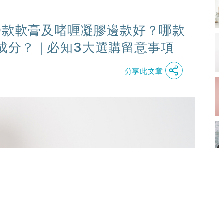
0款軟膏及啫喱凝膠邊款好？哪款
成分？｜必知3大選購留意事項
分享此文章