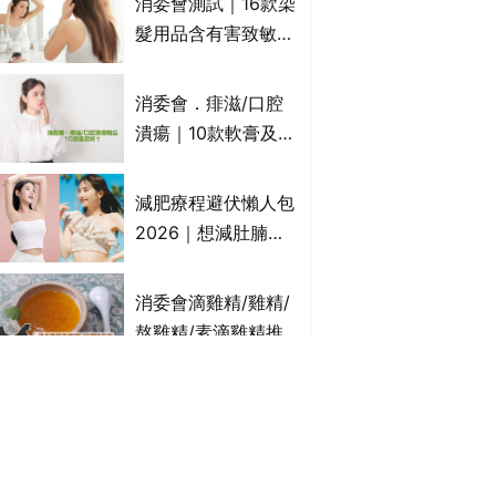
消委會測試｜16款染
萬寧、首衛、綠領行
髮用品含有害致敏物
動等
9款獲5星滿分推
介!50惠、Return回
消委會．痱滋/口腔
本、Furnte、Rerise
潰瘍｜10款軟膏及啫
喱凝膠邊款好？哪款
屬處方藥物？有哪些
減肥療程避伏懶人包
受關注成分？｜必知
2026｜想減肚腩但
3大選購留意事項
怕中伏？ALYSSA
VS不良黑店5大手法
消委會滴雞精/雞精/
對比｜SLIMTONE減
熬雞精/素滴雞精推
肥療程效果如何？
薦｜比較15款雞精 1
款含致癌物 9款總評
痔瘡膏｜5款痔瘡藥
達5星滿分名單 屈臣
膏推薦及成份比較
氏、老協珍、余仁
+痔瘡口服藥推薦！
生、樂道有上榜！
有效紓緩痔瘡疼痛痕