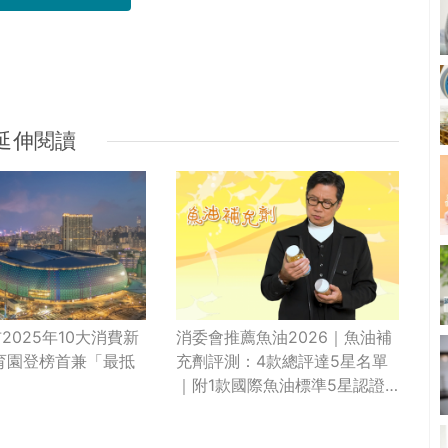
延伸閱讀
2025年10大消費新
消委會推薦魚油2026｜魚油補
育園登榜首兼「最抵
充劑評測：4款總評達5星名單
｜附1款國際魚油標準5星認證
針對2毒物測試 均通過消委會
標準