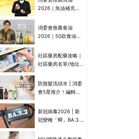
2026｜魚油補充劑
評測：4款總評達5星
名單｜附1款國際魚
消委會推薦食油
油標準5星認證 針對
2026｜50款食油評
2毒物測試 均通過
測 近6成含基因致癌
消委會標準
物｜21款健康煮食油
社區藥房配藥攻略｜
總評達5星滿分名單
社區藥房名單/地址/
(初榨橄欖油/橄欖油/
合資格人士/申請辦
牛油果油/米糠油/芥
法一覽表｜社區藥房
防脫髮洗頭水 | 消委
花籽油/花生油等)
是甚麼？可以申請藥
會5星推介！編輯加
物資助計劃？（持續
推10款防掉髮洗髮水
更新）
比較：位元堂、呂、
新冠病毒2026 | 新
PANTOGAR、純素
冠變種「蟬」BA.3.2
有機、咖啡因洗髮水
殺入香港！症狀、傳
播、風險與預防方法