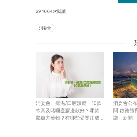
294664次閱讀
消委會
消委會．痱滋/口腔潰瘍｜10款
消委會公布
軟膏及啫喱凝膠邊款好？哪款
聞 啟德體
屬處方藥物？有哪些受關注成
讚」新聞
分？｜必知3大選購留意事項