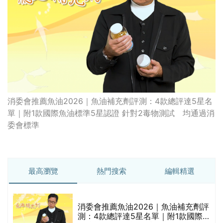
消委會推薦魚油2026｜魚油補充劑評測：4款總評達5星名
單｜附1款國際魚油標準5星認證 針對2毒物測試 均通過消
委會標準
最高瀏覽
熱門搜索
編輯精選
總
消委會推薦魚油2026｜魚油補充劑評
測：4款總評達5星名單｜附1款國際