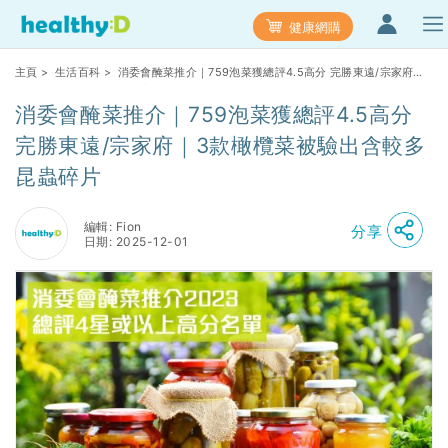
健康網購
主頁
>
生活百科
> 消委會醃菜推介｜759泡菜獲總評4.5高分 完勝東遠/宗家府｜3
款橄欖菜被驗出含較多昆蟲碎片
消委會醃菜推介｜759泡菜獲總評4.5高分
完勝東遠/宗家府｜3款橄欖菜被驗出含較多
昆蟲碎片
編輯: Fion
分享
日期: 2025-12-01