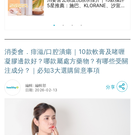
5星推薦：施巴、KLORANE、沙宣、
呂、LUX等上榜｜4款含歐盟禁用成分
吡硫鎓鋅！
消委會．痱滋/口腔潰瘍｜10款軟膏及啫喱
凝膠邊款好？哪款屬處方藥物？有哪些受關
注成分？｜必知3大選購留意事項
編輯: 編輯部
分享
日期: 2026-02-13