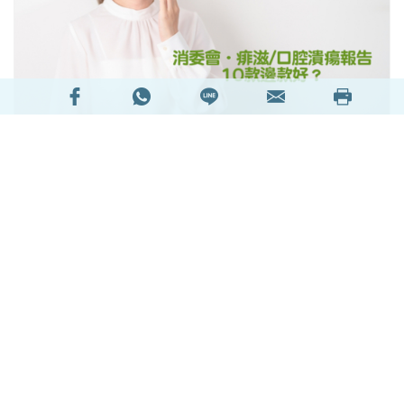
痱滋（口腔潰瘍）
雖是口腔內微小傷口，但其引起
的劇烈疼痛常嚴重影響患者咀嚼、吞嚥及說話，造
成日常生活極大困擾。一般情況下，痱滋多於一至
兩周內自行癒合，但許多患者仍會透過選用痱滋藥
膏、口腔潰瘍貼或啫喱凝膠等，以加速痱滋癒合、
減輕不適，並降低口腔潰瘍復發機率。消委會搜羅
市面上10款聲稱有效改善或治療痱滋的軟膏及啫喱
凝膠，檢視樣本的標籤資料並針對其標示成分進行
分析，希望可幫助消費者對症下藥，揀選合適的痱
滋產品。