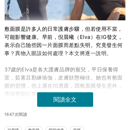
敷面膜是許多人的日常護膚步驟，但若使用不當，
可能影響健康。早前，倪晨曦（Elva）在IG發文，
表示自己險些因一片面膜而差點失明。究竟發生何
事？異物入眼該如何處理？本文將逐一說明。
37歲的Elva是各大護膚品牌的寵兒，平日保養得
宜，茹素且勤練瑜伽，皮膚狀態極佳。她也有敷面
膜的習慣，但上週在IG透露，因敷面膜發生意外，
導致雙眼紅腫劇痛，最終需入院治療。
閱讀全文
1647次閱讀
倪晨曦
敷面膜
眼睛健康
面膜