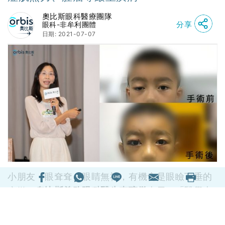
奧比斯眼科醫療團隊
分享
眼科-非牟利團體
日期: 2021-07-07
小朋友「眼耷耷」眼睛無神，有機會是眼瞼下垂的
病徵。
奧比斯義務眼科醫生李琬微
表示，「醫學上
如果眼珠黑色位置被眼瞼覆蓋多於１毫米，或眼珠
黑色位置有多於５分之１被眼瞼覆蓋，便可以界定