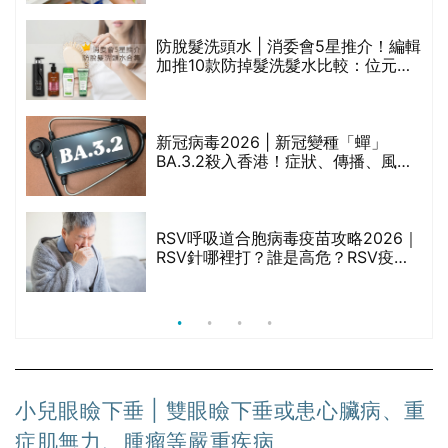
劃？（持續更新）
防脫髮洗頭水 | 消委會5星推介！編輯
的
加推10款防掉髮洗髮水比較：位元
甲
堂、呂、PANTOGAR、純素有機、咖
啡因洗髮水
新冠病毒2026 | 新冠變種「蟬」
BA.3.2殺入香港！症狀、傳播、風險
禁
與預防方法一文睇
RSV呼吸道合胞病毒疫苗攻略2026｜
院
RSV針哪裡打？誰是高危？RSV疫苗
價
價錢比較、打針後反應處理/長者醫療
券資助
小兒眼瞼下垂 | 雙眼瞼下垂或患心臟病、重
症肌無力、腫瘤等嚴重疾病