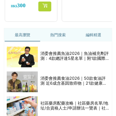
最高瀏覽
熱門搜索
編輯精選
消委會推薦魚油2026｜魚油補充劑評
測：4款總評達5星名單｜附1款國際
魚油標準5星認證 針對2毒物測試 均
通過消委會標準
消委會推薦食油2026｜50款食油評
測 近6成含基因致癌物｜21款健康煮
食油總評達5星滿分名單(初榨橄欖油/
橄欖油/牛油果油/米糠油/芥花籽油/花
生油等)
巾
社區藥房配藥攻略｜社區藥房名單/地
址/合資格人士/申請辦法一覽表｜社
區藥房是甚麼？可以申請藥物資助計