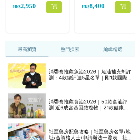
最高瀏覽
熱門搜索
編輯精選
消委會推薦魚油2026｜魚油補充劑評
的
測：4款總評達5星名單｜附1款國際
甲
魚油標準5星認證 針對2毒物測試 均
通過消委會標準
消委會推薦食油2026｜50款食油評
測 近6成含基因致癌物｜21款健康煮
禁
食油總評達5星滿分名單(初榨橄欖油/
橄欖油/牛油果油/米糠油/芥花籽油/花
生油等)
社區藥房配藥攻略｜社區藥房名單/地
址/合資格人士/申請辦法一覽表｜社