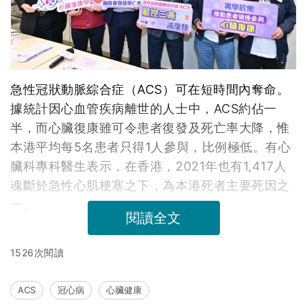
急性冠狀動脈綜合症（ACS）可在短時間內奪命。
據統計因心血管疾病離世的人士中，ACS約佔一
半，而心臟復康雖可令患者復發及死亡率大降，惟
本港平均每5名患者只得1人參與，比例極低。有心
臟科專科醫生表示，在香港，2021年也有1,417人
魂斷於急性心肌梗塞之下，為本港死者主要死因之
一。
閱讀全文
1526次閱讀
ACS
冠心病
心臟健康