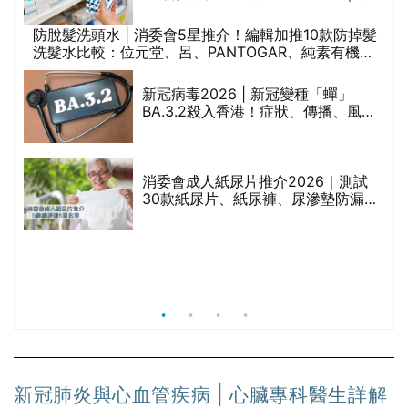
區藥房是甚麼？可以申請藥物資助計
劃？（持續更新）
防脫髮洗頭水 | 消委會5星推介！編輯加推10款防掉髮
洗髮水比較：位元堂、呂、PANTOGAR、純素有機、
腩
咖啡因洗髮水
新冠病毒2026 | 新冠變種「蟬」
BA.3.2殺入香港！症狀、傳播、風險
與預防方法一文睇
｜
消委會成人紙尿片推介2026｜測試
療
30款紙尿片、紙尿褲、尿滲墊防漏表
現/回滲/化學物質檢測等｜5款總評達
5星名單
新冠肺炎與心血管疾病 | 心臟專科醫生詳解