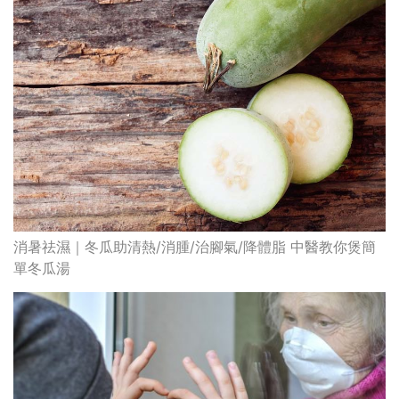
消暑祛濕｜冬瓜助清熱/消腫/治腳氣/降體脂 中醫教你煲簡
單冬瓜湯