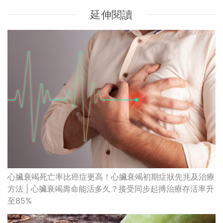
延伸閱讀
心臟衰竭死亡率比癌症更高！心臟衰竭初期症狀先兆及治療
方法 | 心臟衰竭壽命能活多久？接受同步起搏治療存活率升
至85%