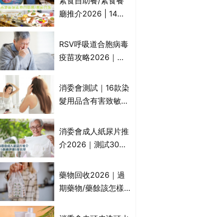
素食自助餐/素食餐
一文睇
廳推介2026 | 14間
香港新派法式/西式/
中式/印度/東南亞/港
RSV呼吸道合胞病毒
式/Fusion素食齋菜
疫苗攻略2026｜
必試:樂園素食、無肉
RSV針哪裡打？誰是
食、素年(持續更新)
高危？RSV疫苗價錢
消委會測試｜16款染
比較、打針後反應處
髮用品含有害致敏物
理/長者醫療券資助
9款獲5星滿分推
介!50惠、Return回
消委會成人紙尿片推
本、Furnte、Rerise
介2026｜測試30款
紙尿片、紙尿褲、尿
滲墊防漏表現/回滲/
藥物回收2026｜過
化學物質檢測等｜5
期藥物/藥餘該怎樣
款總評達5星名單
處理？全港藥品回收
地點一覽｜屈臣氏、