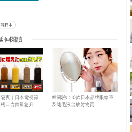
海嘯日本
延伸閱讀
放隔夜｜日本電視節
韓國驗出10款日本品牌眼線筆
現瓶口含菌量急升
及睫毛液含放射物質