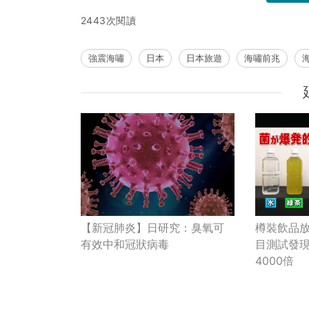
2443次閱讀
強震海嘯
日本
日本旅遊
海嘯前兆
【新冠肺炎】日研究：臭氧可
樽裝飲品
有效中和冠狀病毒
目測試發
4000倍