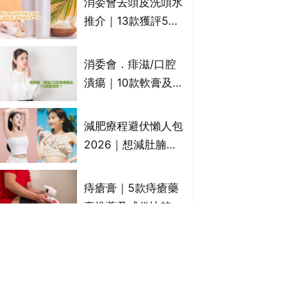
消委會去頭皮洗頭水
萬寧、首衛、綠領行
推介｜13款獲評5星
動等
推薦：施巴、
KLORANE、沙宣、
消委會．痱滋/口腔
呂、LUX等上榜｜4
潰瘍｜10款軟膏及啫
款含歐盟禁用成分吡
喱凝膠邊款好？哪款
硫鎓鋅！
屬處方藥物？有哪些
減肥療程避伏懶人包
受關注成分？｜必知
2026｜想減肚腩但
3大選購留意事項
怕中伏？ALYSSA
VS不良黑店5大手法
痔瘡膏｜5款痔瘡藥
對比｜SLIMTONE減
膏推薦及成份比較
肥療程效果如何？
+痔瘡口服藥推薦！
有效紓緩痔瘡疼痛痕
消委會滴雞精/雞精/
癢｜附痔瘡成因及病
熬雞精/素滴雞精推
徵
薦｜比較15款雞精 1
款含致癌物 9款總評