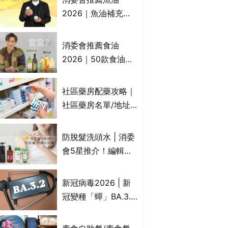
2026｜魚油補充劑
評測：4款總評達5星
名單｜附1款國際魚
消委會推薦食油
油標準5星認證 針對
2026｜50款食油評
2毒物測試 均通過
測 近6成含基因致癌
消委會標準
物｜21款健康煮食油
社區藥房配藥攻略｜
總評達5星滿分名單
社區藥房名單/地址/
(初榨橄欖油/橄欖油/
合資格人士/申請辦
牛油果油/米糠油/芥
法一覽表｜社區藥房
防脫髮洗頭水 | 消委
花籽油/花生油等)
是甚麼？可以申請藥
會5星推介！編輯加
物資助計劃？（持續
推10款防掉髮洗髮水
更新）
比較：位元堂、呂、
新冠病毒2026 | 新
PANTOGAR、純素
冠變種「蟬」BA.3.2
有機、咖啡因洗髮水
殺入香港！症狀、傳
播、風險與預防方法