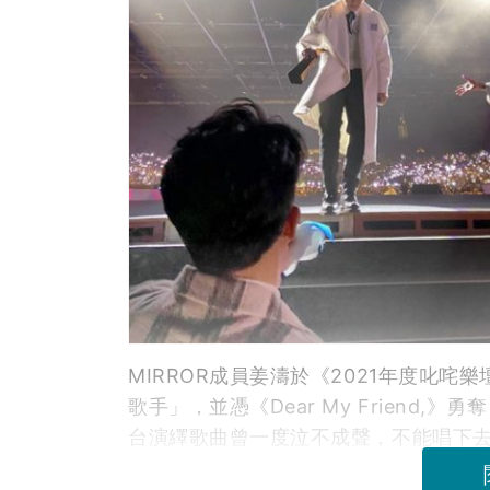
MIRROR成員姜濤於《2021年度叱
歌手」，並憑《Dear My Friend
台演繹歌曲曾一度泣不成聲，不能唱下