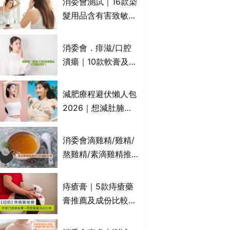
消委會測試｜16款染
萬寧、首衛、綠領行
髮用品含有害致敏物
動等
9款獲5星滿分推
介!50惠、Return回
消委會．痱滋/口腔
本、Furnte、Rerise
潰瘍｜10款軟膏及啫
喱凝膠邊款好？哪款
屬處方藥物？有哪些
減肥療程避伏懶人包
受關注成分？｜必知
2026｜想減肚腩但
3大選購留意事項
怕中伏？ALYSSA
VS不良黑店5大手法
消委會滴雞精/雞精/
對比｜SLIMTONE減
熬雞精/素滴雞精推
肥療程效果如何？
薦｜比較15款雞精 1
款含致癌物 9款總評
痔瘡膏｜5款痔瘡藥
達5星滿分名單 屈臣
膏推薦及成份比較
氏、老協珍、余仁
+痔瘡口服藥推薦！
生、樂道有上榜！
有效紓緩痔瘡疼痛痕