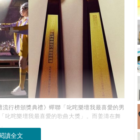
咤樂壇流行榜頒獎典禮》蟬聯「叱咤樂壇我最喜愛的男
,》勇奪「叱咤樂壇我最喜愛的歌曲大獎」。而姜濤在舞
去。
閱讀全文