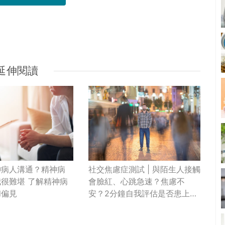
延伸閱讀
神病人溝通？精神病
社交焦慮症測試 | 與陌生人接觸
很難堪 了解精神病
會臉紅、心跳急速？焦慮不
和偏見
安？2分鐘自我評估是否患上社
交焦慮症