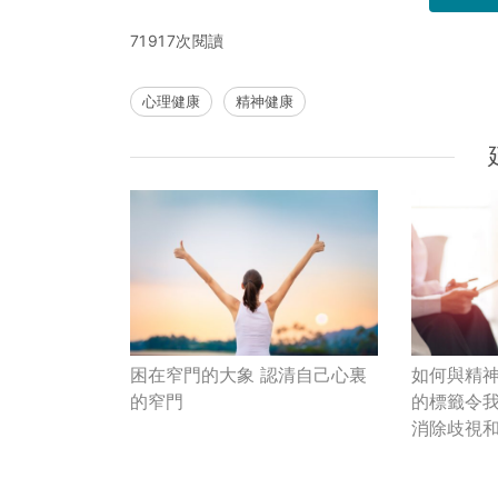
71917次閱讀
心理健康
精神健康
困在窄門的大象 認清自己心裏
如何與精
的窄門
的標籤令我
消除歧視