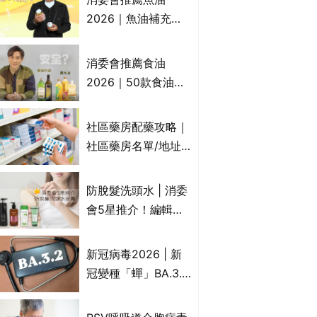
2026｜魚油補充劑
評測：4款總評達5星
名單｜附1款國際魚
消委會推薦食油
油標準5星認證 針對
2026｜50款食油評
2毒物測試 均通過
測 近6成含基因致癌
消委會標準
物｜21款健康煮食油
社區藥房配藥攻略｜
總評達5星滿分名單
社區藥房名單/地址/
(初榨橄欖油/橄欖油/
合資格人士/申請辦
牛油果油/米糠油/芥
法一覽表｜社區藥房
防脫髮洗頭水 | 消委
花籽油/花生油等)
是甚麼？可以申請藥
會5星推介！編輯加
物資助計劃？（持續
推10款防掉髮洗髮水
更新）
比較：位元堂、呂、
新冠病毒2026 | 新
PANTOGAR、純素
冠變種「蟬」BA.3.2
有機、咖啡因洗髮水
殺入香港！症狀、傳
播、風險與預防方法