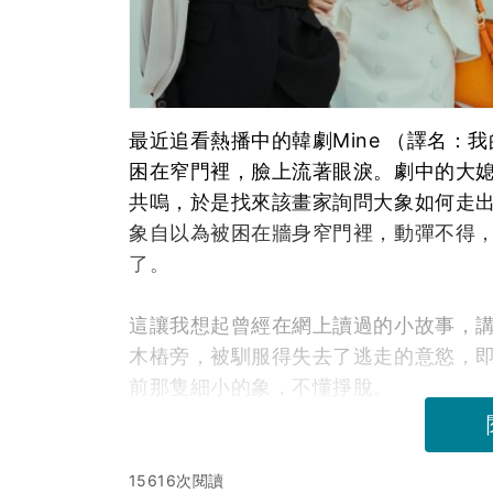
最近追看熱播中的韓劇Mine （譯名
困在窄門裡，臉上流著眼淚。劇中的大
共嗚，於是找來該畫家詢問大象如何走
象自以為被困在牆身窄門裡，動彈不得
了。
這讓我想起曾經在網上讀過的小故事，
木樁旁，被馴服得失去了逃走的意慾，
前那隻細小的象，不懂掙脫。
15616次閱讀