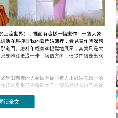
：我的上流世界），裡面有這樣一幅畫作：一隻大象
媳婦活在壓抑自我的豪門婚姻裡，看見晝作時深感
出那道門。怎料年輕畫家輕鬆地展示，其實只是大
，只要牠往後退一步，換個方向，便從門後走出來
講述馬戲團裡的大象因為從小被人用繩綑在細小的
即使後來身形已長得龐大了，卻仍然以為自己是從
閱讀全文