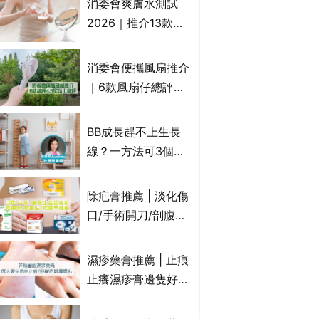
消委會爽膚水測試
癢｜附痔瘡成因及病
2026｜推介13款總
徵
評獲5星：
Cetaphil、The
消委會便攜風扇推介
Ordinary、
｜6款風扇仔總評達
CAUDALIE等｜9款
4.5星名單：無印良
爽膚水檢出致敏香料
品 MUJI、
BB成長趕不上生長
Francfranc、
線？一方法可3個月
BRUNO等
高3cm*？營養師：
懂得把握1歲起「長
除疤膏推薦 | 淡化傷
高黃金期」
口/手術開刀/剖腹生
產疤痕 5款好用除疤
藥膏/除疤筆/除疤貼
濕疹藥膏推薦 | 止痕
比較（消委會教揀選
止癢濕疹膏邊隻好？
貼士+醫生拆解去疤
10款無類固醇濕疹藥
原理）
膏/濕疹膏 嬰兒BB濕