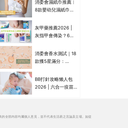
消委會濕紙巾推薦︱
疹皮膚適用！紓緩防
8款嬰幼兒濕紙巾獲
敏潤膚cream推介
滿分5星評級推介：
(附外用類固醇成份
屈臣氏watsons、強
灰甲藥推薦2026 |
一覽)
生Johnson's等｜測
灰指甲會傳染？6款
試揭1款樣本細菌含
治療灰指甲外塗藥
量超標近500倍
膏/抗甲癬油劑的功
消委會香水測試｜18
效/價格比較：羅霉
款獲5星滿分：
樂(樂指利)/恢甲清/
GIORGIO
愛甲妥
ARMANI、Marks &
BB打針攻略懶人包
Spencer、CHANEL
2026 | 六合一疫苗
等｜2款含歐盟禁用
哪裡打？BB打針時間
物質 或干擾內分泌
表/母嬰健康院嬰兒
打針/私家自費接種
表的全部內容均屬個人意見，並不代表生活易之言論及立場。如從
嬰幼兒疫苗價錢比
較、BB打針後反應處