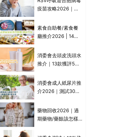
RSV呼吸道合胞病毒
一文睇
疫苗攻略2026｜
RSV針哪裡打？誰是
高危？RSV疫苗價錢
素食自助餐/素食餐
比較、打針後反應處
廳推介2026 | 14間
理/長者醫療券資助
香港新派法式/西式/
中式/印度/東南亞/港
消委會去頭皮洗頭水
式/Fusion素食齋菜
推介｜13款獲評5星
必試:樂園素食、無肉
推薦：施巴、
食、素年(持續更新)
KLORANE、沙宣、
消委會成人紙尿片推
呂、LUX等上榜｜4
介2026｜測試30款
款含歐盟禁用成分吡
紙尿片、紙尿褲、尿
硫鎓鋅！
滲墊防漏表現/回滲/
藥物回收2026｜過
化學物質檢測等｜5
期藥物/藥餘該怎樣
款總評達5星名單
處理？全港藥品回收
地點一覽｜屈臣氏、