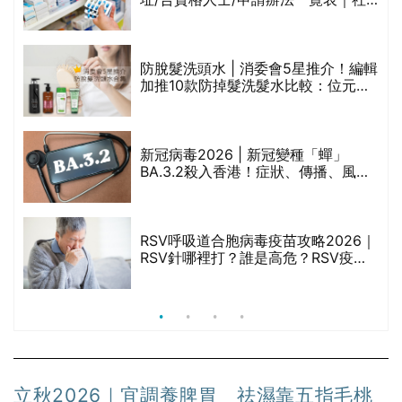
區藥房是甚麼？可以申請藥物資助計
劃？（持續更新）
防脫髮洗頭水 | 消委會5星推介！編輯
的
加推10款防掉髮洗髮水比較：位元
甲
堂、呂、PANTOGAR、純素有機、咖
啡因洗髮水
新冠病毒2026 | 新冠變種「蟬」
BA.3.2殺入香港！症狀、傳播、風險
禁
與預防方法一文睇
RSV呼吸道合胞病毒疫苗攻略2026｜
院
RSV針哪裡打？誰是高危？RSV疫苗
價
價錢比較、打針後反應處理/長者醫療
券資助
立秋2026｜宜調養脾胃 祛濕靠五指毛桃