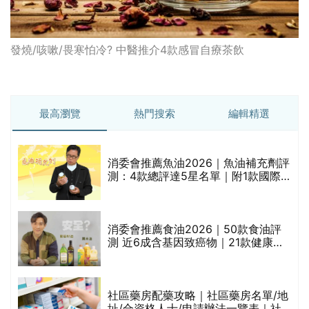
發燒/咳嗽/畏寒怕冷? 中醫推介4款感冒自療茶飲
最高瀏覽
熱門搜索
編輯精選
消委會推薦魚油2026｜魚油補充劑評
測：4款總評達5星名單｜附1款國際
魚油標準5星認證 針對2毒物測試 均
通過消委會標準
消委會推薦食油2026｜50款食油評
測 近6成含基因致癌物｜21款健康煮
食油總評達5星滿分名單(初榨橄欖油/
橄欖油/牛油果油/米糠油/芥花籽油/花
生油等)
巾
社區藥房配藥攻略｜社區藥房名單/地
址/合資格人士/申請辦法一覽表｜社