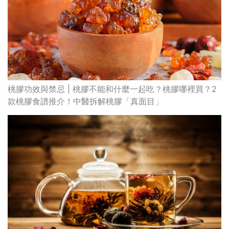
桃膠功效與禁忌 | 桃膠不能和什麼一起吃？桃膠哪裡買？2
款桃膠食譜推介！中醫拆解桃膠「真面目」