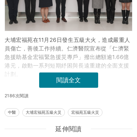
大埔宏福苑在11月26日發生五級大火，造成嚴重人
員傷亡，善後工作持續。仁濟醫院宣布從「仁濟緊
急援助基金宏福緊急援災專戶」撥出總額逾1.66億
港元，啟動一系列短期紓困與長遠重建的全面支援
計劃。
閱讀全文
2186次閱讀
中醫
大埔宏福苑五級火災
宏福苑五級火災
延伸閱讀