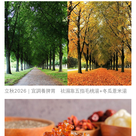
立秋2026｜宜調養脾胃 祛濕靠五指毛桃湯+冬瓜薏米湯