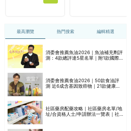
最高瀏覽
熱門搜索
編輯精選
消委會推薦魚油2026｜魚油補充劑評
測：4款總評達5星名單｜附1款國際
魚油標準5星認證 針對2毒物測試 均
通過消委會標準
評
消委會推薦食油2026｜50款食油評
測 近6成含基因致癌物｜21款健康煮
食油總評達5星滿分名單(初榨橄欖油/
橄欖油/牛油果油/米糠油/芥花籽油/花
生油等)
社區藥房配藥攻略｜社區藥房名單/地
址/合資格人士/申請辦法一覽表｜社
禁
區藥房是甚麼？可以申請藥物資助計
劃？（持續更新）