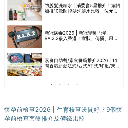
防脫髮洗頭水 | 消委會5星推介！編輯
的
加推10款防掉髮洗髮水比較：位元
甲
堂、呂、PANTOGAR、純素有機、咖
啡因洗髮水
巾
新冠病毒2026 | 新冠變種「蟬」
BA.3.2殺入香港！症狀、傳播、風險
與預防方法一文睇
等
素食自助餐/素食餐廳推介2026 | 14
間香港新派法式/西式/中式/印度/東南
亞/港式/Fusion素食齋菜必試:樂園素
食、無肉食、素年(持續更新)
懷孕前檢查2026 | 生育檢查邊間好？9個懷
孕前檢查套餐推介及價錢比較