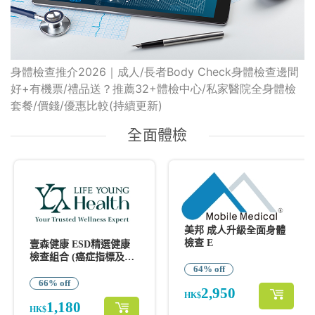
身體檢查推介2026｜成人/長者Body Check身體檢查邊間
好+有機票/禮品送？推薦32+體檢中心/私家醫院全身體檢
套餐/價錢/優惠比較(持續更新)