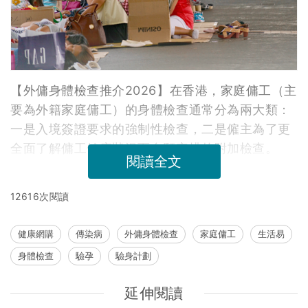
【外傭身體檢查推介2026】在香港，家庭傭工（主
要為外籍家庭傭工）的身體檢查通常分為兩大類：
一是入境簽證要求的強制性檢查，二是僱主為了更
全面了解傭工健康狀況而自願安排的附加檢查。
閱讀全文
12616次閱讀
健康網購
傳染病
外傭身體檢查
家庭傭工
生活易
身體檢查
驗孕
驗身計劃
延伸閱讀