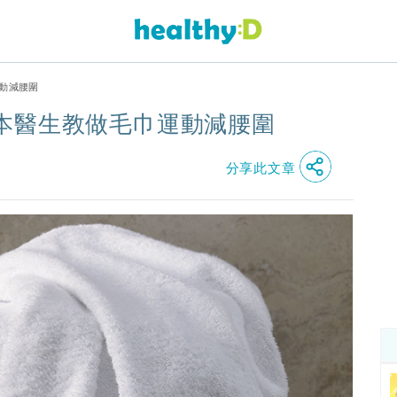
動減腰圍
本醫生教做毛巾運動減腰圍
分享此文章