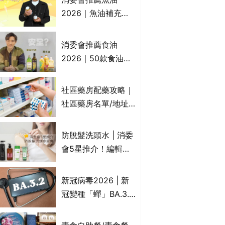
2026｜魚油補充劑
評測：4款總評達5星
名單｜附1款國際魚
消委會推薦食油
油標準5星認證 針對
2026｜50款食油評
2毒物測試 均通過
測 近6成含基因致癌
消委會標準
物｜21款健康煮食油
社區藥房配藥攻略｜
總評達5星滿分名單
社區藥房名單/地址/
(初榨橄欖油/橄欖油/
合資格人士/申請辦
牛油果油/米糠油/芥
法一覽表｜社區藥房
防脫髮洗頭水 | 消委
花籽油/花生油等)
是甚麼？可以申請藥
會5星推介！編輯加
物資助計劃？（持續
推10款防掉髮洗髮水
更新）
比較：位元堂、呂、
新冠病毒2026 | 新
PANTOGAR、純素
冠變種「蟬」BA.3.2
有機、咖啡因洗髮水
殺入香港！症狀、傳
播、風險與預防方法