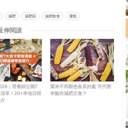
減肥
減肥區
減肥飲食
運動
延伸閱讀
026｜營養師公開7
粟米不同顏色各具好處 可代替
清單！20+本地日韓
米飯作減肥主食？
推介