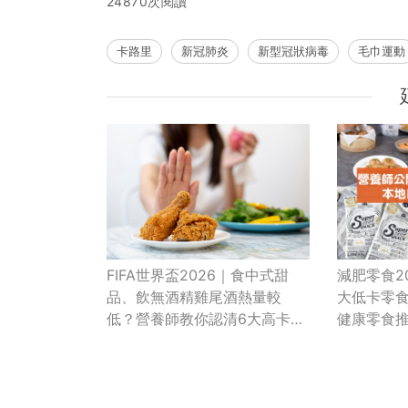
24870次閱讀
卡路里
新冠肺炎
新型冠狀病毒
毛巾運動
減肥零食2
FIFA世界盃2026｜食中式甜
大低卡零食
品、飲無酒精雞尾酒熱量較
健康零食
低？營養師教你認清6大高卡宵
夜陷阱