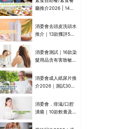
素食自助餐/素食餐
一文睇
廳推介2026 | 14間
香港新派法式/西式/
中式/印度/東南亞/港
消委會去頭皮洗頭水
式/Fusion素食齋菜
推介｜13款獲評5星
必試:樂園素食、無肉
推薦：施巴、
食、素年(持續更新)
KLORANE、沙宣、
消委會測試｜16款染
呂、LUX等上榜｜4
髮用品含有害致敏物
款含歐盟禁用成分吡
9款獲5星滿分推
硫鎓鋅！
介!50惠、Return回
消委會成人紙尿片推
本、Furnte、Rerise
介2026｜測試30款
紙尿片、紙尿褲、尿
滲墊防漏表現/回滲/
消委會．痱滋/口腔
化學物質檢測等｜5
潰瘍｜10款軟膏及啫
款總評達5星名單
喱凝膠邊款好？哪款
屬處方藥物？有哪些