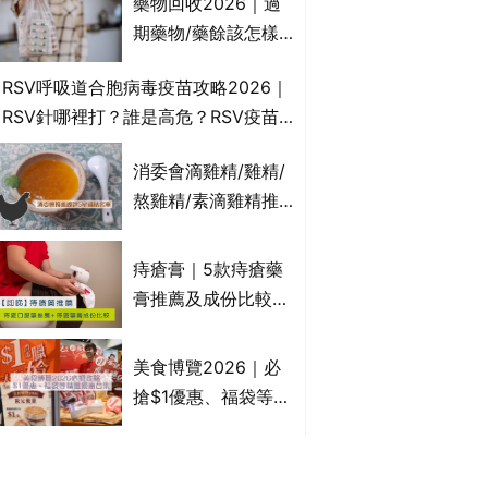
藥物回收2026｜過
受關注成分？｜必知
期藥物/藥餘該怎樣
3大選購留意事項
處理？全港藥品回收
RSV呼吸道合胞病毒疫苗攻略2026｜
地點一覽｜屈臣氏、
RSV針哪裡打？誰是高危？RSV疫苗
萬寧、首衛、綠領行
價錢比較、打針後反應處理/長者醫療
動等
消委會滴雞精/雞精/
券資助
熬雞精/素滴雞精推
薦｜比較15款雞精 1
款含致癌物 9款總評
痔瘡膏｜5款痔瘡藥
達5星滿分名單 屈臣
膏推薦及成份比較
氏、老協珍、余仁
+痔瘡口服藥推薦！
生、樂道有上榜！
有效紓緩痔瘡疼痛痕
美食博覽2026｜必
癢｜附痔瘡成因及病
搶$1優惠、福袋等精
徵
選飲食優惠合集｜附
日期、官網及門票詳
消委會爽膚水測試
情｜持續更新