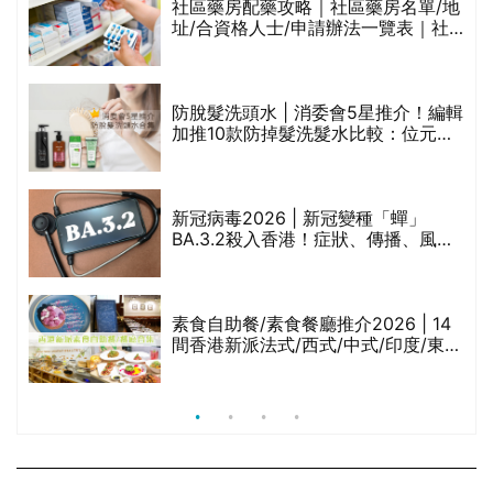
社區藥房配藥攻略｜社區藥房名單/地
址/合資格人士/申請辦法一覽表｜社
禁
區藥房是甚麼？可以申請藥物資助計
劃？（持續更新）
防脫髮洗頭水 | 消委會5星推介！編輯
的
加推10款防掉髮洗髮水比較：位元
甲
堂、呂、PANTOGAR、純素有機、咖
啡因洗髮水
巾
新冠病毒2026 | 新冠變種「蟬」
BA.3.2殺入香港！症狀、傳播、風險
與預防方法一文睇
等
素食自助餐/素食餐廳推介2026 | 14
間香港新派法式/西式/中式/印度/東南
亞/港式/Fusion素食齋菜必試:樂園素
食、無肉食、素年(持續更新)