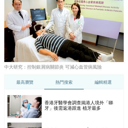
最高瀏覽
熱門搜索
編輯精選
破
香港牙醫學會調查揭港人境外「睇
保
牙」後需返港跟進 植牙最多
香港中醫醫院懶人包 | 一文看清服
務、收費、減免優惠、交通地址等
(附預約連結+更多中醫診所資訊)
【醫美新里程】由一間不足千呎美容
院到主板上市！專訪 perFACE 創辦
人符芷晴：逆巿擴張，以人為本構建
醫美版圖
林宥嘉腸躁症(腸易激/玻璃肚) | 醫生
的
拆解FODMAP飲食原則「1習慣不改
甲
變，服藥難根治」