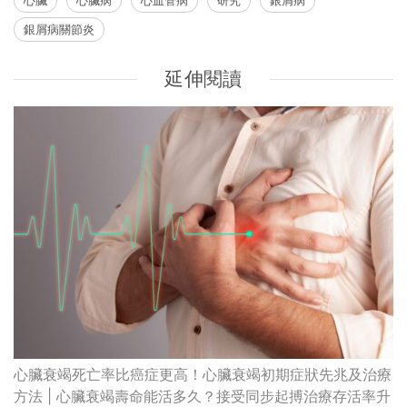
心臟
心臟病
心血管病
研究
銀屑病
銀屑病關節炎
延伸閱讀
心臟衰竭死亡率比癌症更高！心臟衰竭初期症狀先兆及治療
方法 | 心臟衰竭壽命能活多久？接受同步起搏治療存活率升