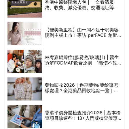
折
藥物回收2026｜過期藥物/藥餘該怎
樣處理？全港藥品回收地點一覽｜屈
臣氏、萬寧、首衛、綠領行動等
香港平價身體檢查推介2026 | 基本檢
查項目驗這些！13+入門版檢查優惠
組合$550起
重要聲明：生活易會員於本網站內所發表的全部內容為即時更新，因此生活易不會預
先審查任何內容，並不會保證其準確性、完整性及質量。此外，會員所發表的全部內
容均屬個人意見，並不代表生活易之言論及立場。如從而引起任何損失或法律糾紛，
生活易概不負責。有關詳情請參閱生活易的免責聲明。
生活易服務範圍 ：
新婚
|
Anniversary
|
家庭
|
healthyD
|
健康網購
|
Digital
Solutions