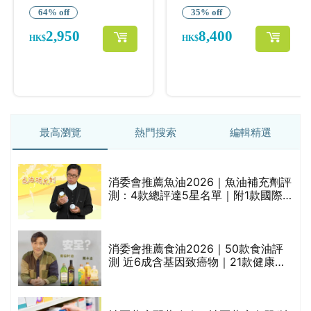
最高瀏覽
熱門搜索
編輯精選
消委會推薦魚油2026｜魚油補充劑評
測：4款總評達5星名單｜附1款國際
魚油標準5星認證 針對2毒物測試 均
通過消委會標準
評
消委會推薦食油2026｜50款食油評
測 近6成含基因致癌物｜21款健康煮
食油總評達5星滿分名單(初榨橄欖油/
橄欖油/牛油果油/米糠油/芥花籽油/花
生油等)