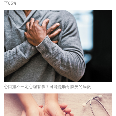
至85%
心口痛不一定心臟有事？可能是肋骨膜炎的病徵