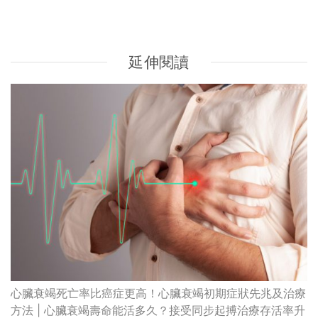
心臟衰竭死亡率比癌症更高！心臟衰竭初期症狀先兆及治療
方法 | 心臟衰竭壽命能活多久？接受同步起搏治療存活率升
至85%