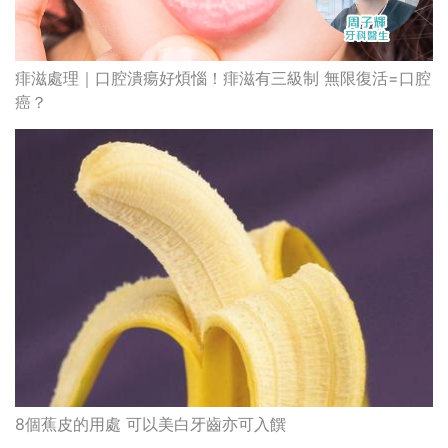
痱滋處理｜口腔潰瘍好煩惱！痱滋有三級制 無限復活=口腔
癌？
8個蕉皮的用處 可以美白牙齒亦可入饌