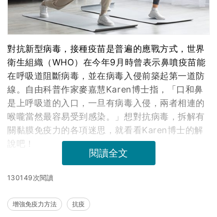
對抗新型病毒，接種疫苗是普遍的應戰方式，世界
衛生組織（WHO）在今年9月時曾表示鼻噴疫苗能
在呼吸道阻斷病毒，並在病毒入侵前築起第一道防
線。自由科普作家麥嘉慧Karen博士指，「口和鼻
是上呼吸道的入口，一旦有病毒入侵，兩者相連的
喉嚨當然最容易受到感染。」想對抗病毒，拆解有
關黏膜免疫力的各項迷思，就看看Karen博士的解
說吧！
閱讀全文
130149次閱讀
增強免疫力方法
抗疫