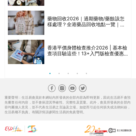
甲
變，服藥難根治」
折
藥物回收2026｜過期藥物/藥餘該怎
樣處理？全港藥品回收地點一覽｜屈
臣氏、萬寧、首衛、綠領行動等
香港平價身體檢查推介2026 | 基本檢
查項目驗這些！13+入門版檢查優惠
組合$550起
重要聲明：生活易會員於本網站內所發表的全部內容為即時更新，因此生活易不會預
先審查任何內容，並不會保證其準確性、完整性及質量。此外，會員所發表的全部內
容均屬個人意見，並不代表生活易之言論及立場。如從而引起任何損失或法律糾紛，
生活易概不負責。有關詳情請參閱生活易的免責聲明。