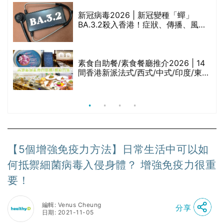
巾
新冠病毒2026 | 新冠變種「蟬」
BA.3.2殺入香港！症狀、傳播、風險
與預防方法一文睇
等
素食自助餐/素食餐廳推介2026 | 14
間香港新派法式/西式/中式/印度/東南
亞/港式/Fusion素食齋菜必試:樂園素
食、無肉食、素年(持續更新)
【5個增強免疫力方法】日常生活中可以如
何抵禦細菌病毒入侵身體？ 增強免疫力很重
要！
編輯: Venus Cheung
分享
日期: 2021-11-05