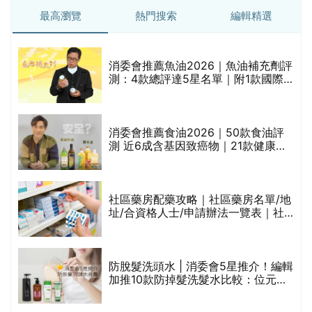
最高瀏覽
熱門搜索
編輯精選
消委會推薦魚油2026｜魚油補充劑評
測：4款總評達5星名單｜附1款國際
魚油標準5星認證 針對2毒物測試 均
通過消委會標準
評
消委會推薦食油2026｜50款食油評
測 近6成含基因致癌物｜21款健康煮
食油總評達5星滿分名單(初榨橄欖油/
橄欖油/牛油果油/米糠油/芥花籽油/花
生油等)
社區藥房配藥攻略｜社區藥房名單/地
址/合資格人士/申請辦法一覽表｜社
禁
區藥房是甚麼？可以申請藥物資助計
劃？（持續更新）
防脫髮洗頭水 | 消委會5星推介！編輯
的
加推10款防掉髮洗髮水比較：位元
甲
堂、呂、PANTOGAR、純素有機、咖
啡因洗髮水