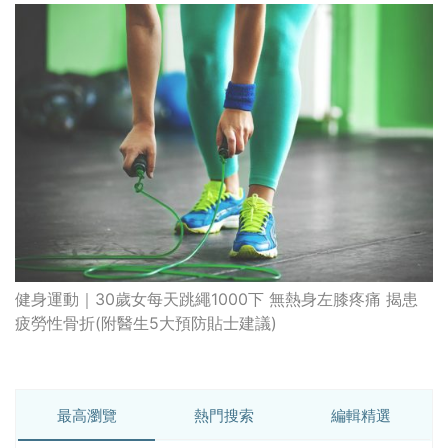
健身運動｜30歲女每天跳繩1000下 無熱身左膝疼痛 揭患
疲勞性骨折(附醫生5大預防貼士建議)
最高瀏覽
熱門搜索
編輯精選