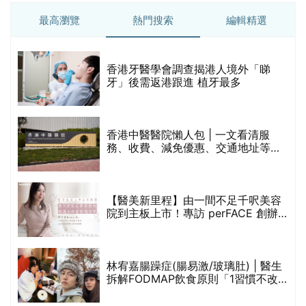
最高瀏覽
熱門搜索
編輯精選
破
香港牙醫學會調查揭港人境外「睇
保
牙」後需返港跟進 植牙最多
香港中醫醫院懶人包 | 一文看清服
務、收費、減免優惠、交通地址等
(附預約連結+更多中醫診所資訊)
【醫美新里程】由一間不足千呎美容
院到主板上市！專訪 perFACE 創辦
人符芷晴：逆巿擴張，以人為本構建
醫美版圖
林宥嘉腸躁症(腸易激/玻璃肚) | 醫生
的
拆解FODMAP飲食原則「1習慣不改
甲
變，服藥難根治」