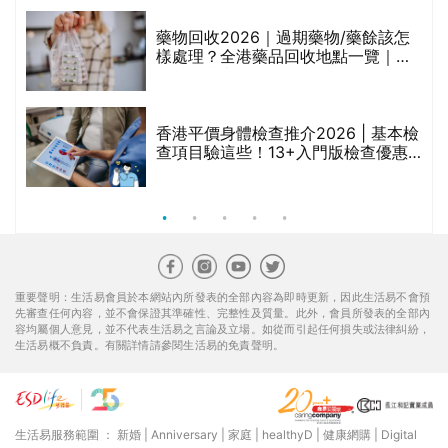
折
藥物回收2026｜過期藥物/藥餘該怎
樣處理？全港藥品回收地點一覽｜屈
臣氏、萬寧、首衛、綠領行動等
香港平價身體檢查推介2026 | 基本檢
查項目驗這些！13+入門版檢查優惠
組合$550起
重要聲明：生活易會員於本網站內所發表的全部內容為即時更新，因此生活易不會預
先審查任何內容，並不會保證其準確性、完整性及質量。此外，會員所發表的全部內
容均屬個人意見，並不代表生活易之言論及立場。如從而引起任何損失或法律糾紛，
生活易概不負責。有關詳情請參閱生活易的免責聲明。
生活易服務範圍 ：
新婚
|
Anniversary
|
家庭
|
healthyD
|
健康網購
|
Digital