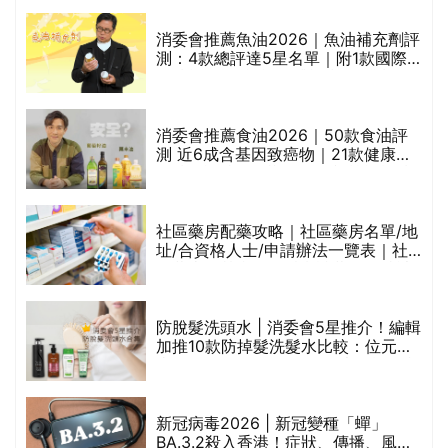
消委會推薦魚油2026｜魚油補充劑評
的
測：4款總評達5星名單｜附1款國際
甲
魚油標準5星認證 針對2毒物測試 均
通過消委會標準
消委會推薦食油2026｜50款食油評
測 近6成含基因致癌物｜21款健康煮
禁
食油總評達5星滿分名單(初榨橄欖油/
橄欖油/牛油果油/米糠油/芥花籽油/花
生油等)
社區藥房配藥攻略｜社區藥房名單/地
址/合資格人士/申請辦法一覽表｜社
區藥房是甚麼？可以申請藥物資助計
劃？（持續更新）
腩
防脫髮洗頭水 | 消委會5星推介！編輯
加推10款防掉髮洗髮水比較：位元
堂、呂、PANTOGAR、純素有機、咖
啡因洗髮水
｜
新冠病毒2026 | 新冠變種「蟬」
BA.3.2殺入香港！症狀、傳播、風險