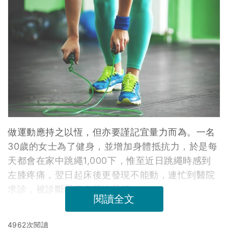
做運動應持之以恆，但亦要謹記宜量力而為。一名
30歲的女士為了健身，並增加身體抵抗力，於是每
天都會在家中跳繩1,000下，惟至近日跳繩時感到
左膝疼痛，翌日起床後更發現不能動，連忙到醫院
求診，被診斷得了疲勞性骨折。
閱讀全文
4962次閱讀