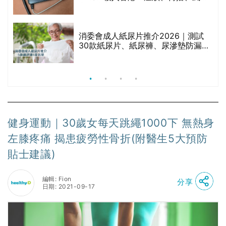
療
與預防方法一文睇
消委會成人紙尿片推介2026｜測試
30款紙尿片、紙尿褲、尿滲墊防漏表
現/回滲/化學物質檢測等｜5款總評達
5星名單
健身運動｜30歲女每天跳繩1000下 無熱身
左膝疼痛 揭患疲勞性骨折(附醫生5大預防
貼士建議)
編輯: Fion
分享
日期: 2021-09-17