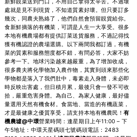
新鮮靚菜送到門口，不用自己拿得太辛苦。不過壞
處就是見不到現貨，不知道質素好壞。但只要訂多
幾次，同農夫熟絡了，他們自然會預留靚貨給你。
食新鮮摘落的有機菜，可謂是人生一大享受。很多
本地有機農場都有提供訂菜送貨服務，不過記得找
獲有機認證的農場選購。以下兩間我都訂過，有機
菜的質素和服務態度都不錯，有問必答，大家不妨
參考一下。地球污染越來越嚴重，為了增加收成，
很多農夫將化學物加入農作物，其實到頭來那些化
學物都是落入了我們肚中，毒素走入身體，未必即
時反映出害處，但日積月累，最後只會一發不可收
拾，嚴重危害身體。為自己、為家人健康，最好儘
量選用天然有機食材。食當地、當造的有機蔬菜，
才是最健康之優質享受，請支持本地有機農民！
有
機農墟@中環
營業時間：逢星期日上午11:00 – 下
午5地址：中環天星碼頭七號碼頭電話：2483