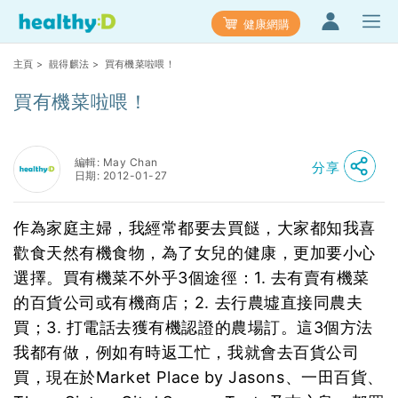
健康網購
主頁
>
靚得麒法
> 買有機菜啦喂！
買有機菜啦喂！
編輯: May Chan
分享
日期: 2012-01-27
作為家庭主婦，我經常都要去買餸，大家都知我喜
歡食天然有機食物，為了女兒的健康，更加要小心
選擇。買有機菜不外乎3個途徑：1. 去有賣有機菜
的百貨公司或有機商店；2. 去行農墟直接同農夫
買；3. 打電話去獲有機認證的農場訂。這3個方法
我都有做，例如有時返工忙，我就會去百貨公司
買，現在於Market Place by Jasons、一田百貨、