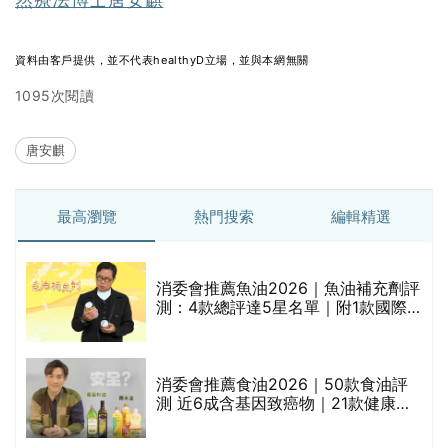
資料由客戶提供，並不代表healthyD立場，並與本網無關
1095次閱讀
唐安麒
最高瀏覽
熱門搜索
編輯精選
消委會推薦魚油2026｜魚油補充劑評
的
測：4款總評達5星名單｜附1款國際
甲
魚油標準5星認證 針對2毒物測試 均
通過消委會標準
消委會推薦食油2026｜50款食油評
測 近6成含基因致癌物｜21款健康煮
食油總評達5星滿分名單(初榨橄欖油/
橄欖油/牛油果油/米糠油/芥花籽油/花