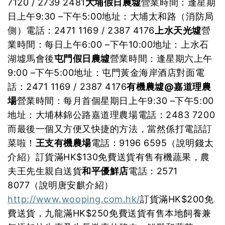
7120 / 2739 2481
大埔假日農墟
營業時間：逢星期
日上午9:30 –下午5:00地址：大埔太和路（消防局
側）電話：2471 1169 / 2387 4176
上水天光墟
營
業時間：每日上午6:00 –下午10:00地址：上水石
湖墟馬會後
屯門假日農墟
營業時間：逢星期六上午
9:00 –下午5:00地址：屯門黃金海岸酒店對面電
話：2471 1169 / 2387 4176
有機農墟@嘉道理農
場
營業時間：每月首個星期日上午9:30 –下午5:00
地址：大埔林錦公路嘉道理農場電話：2483 7200
而最後一個又方便又快捷的方法，當然係打電話訂
菜啦！
王支有機農場
電話：9196 6595（說明錢太
介紹）訂貨滿HK$130免費送貨有售有機蔬果，農
夫王先生親自送貨
和平優鮮店
電話：2571
8077（說明唐安麒介紹）
http://www.wooping.com.hk/
訂貨滿HK$200免
費送貨，九龍滿HK$250免費送貨有售本地飼養兼