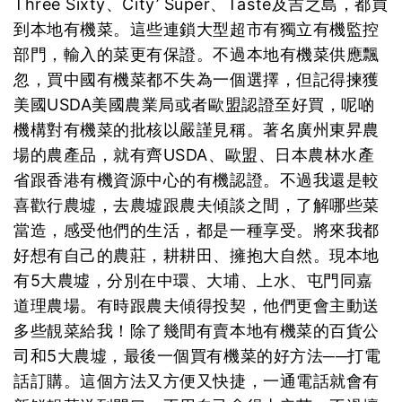
Three Sixty、City’ Super、Taste及吉之島，都買
到本地有機菜。這些連鎖大型超市有獨立有機監控
部門，輸入的菜更有保證。不過本地有機菜供應飄
忽，買中國有機菜都不失為一個選擇，但記得揀獲
美國USDA美國農業局或者歐盟認證至好買，呢啲
機構對有機菜的批核以嚴謹見稱。著名廣州東昇農
場的農產品，就有齊USDA、歐盟、日本農林水產
省跟香港有機資源中心的有機認證。不過我還是較
喜歡行農墟，去農墟跟農夫傾談之間，了解哪些菜
當造，感受他們的生活，都是一種享受。將來我都
好想有自己的農莊，耕耕田、擁抱大自然。現本地
有5大農墟，分別在中環、大埔、上水、屯門同嘉
道理農場。有時跟農夫傾得投契，他們更會主動送
多些靚菜給我！除了幾間有賣本地有機菜的百貨公
司和5大農墟，最後一個買有機菜的好方法──打電
話訂購。這個方法又方便又快捷，一通電話就會有