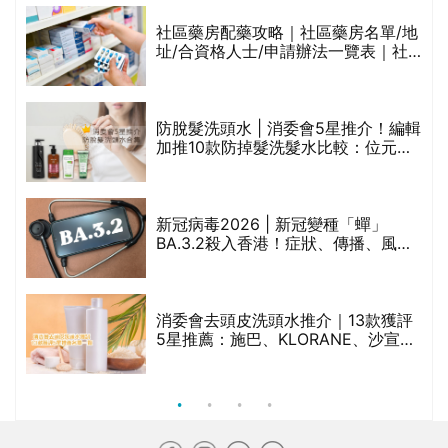
生油等)
評
社區藥房配藥攻略｜社區藥房名單/地
址/合資格人士/申請辦法一覽表｜社
區藥房是甚麼？可以申請藥物資助計
劃？（持續更新）
防脫髮洗頭水 | 消委會5星推介！編輯
加推10款防掉髮洗髮水比較：位元
禁
堂、呂、PANTOGAR、純素有機、咖
啡因洗髮水
新冠病毒2026 | 新冠變種「蟬」
BA.3.2殺入香港！症狀、傳播、風險
與預防方法一文睇
腩
消委會去頭皮洗頭水推介｜13款獲評
5星推薦：施巴、KLORANE、沙宣、
呂、LUX等上榜｜4款含歐盟禁用成分
吡硫鎓鋅！