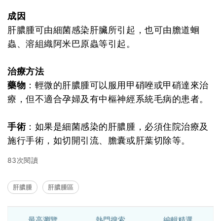
成因
肝膿腫可由細菌感染肝臟所引起，也可由膽道蛔
蟲、溶組織阿米巴原蟲等引起。
治療方法
藥物
：輕微的肝膿腫可以服用甲硝唑或甲硝達來治
療，但不適合孕婦及有中樞神經系統毛病的患者。
手術
：如果是細菌感染的肝膿腫，必須住院治療及
施行手術，如切開引流、膽囊或肝葉切除等。
83次閱讀
肝膿腫
肝膿腫區
最高瀏覽
熱門搜索
編輯精選