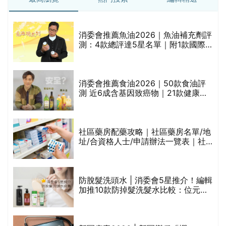
消委會推薦魚油2026｜魚油補充劑評
測：4款總評達5星名單｜附1款國際
魚油標準5星認證 針對2毒物測試 均
通過消委會標準
消委會推薦食油2026｜50款食油評
的
測 近6成含基因致癌物｜21款健康煮
甲
食油總評達5星滿分名單(初榨橄欖油/
橄欖油/牛油果油/米糠油/芥花籽油/花
生油等)
社區藥房配藥攻略｜社區藥房名單/地
址/合資格人士/申請辦法一覽表｜社
禁
區藥房是甚麼？可以申請藥物資助計
劃？（持續更新）
評
防脫髮洗頭水 | 消委會5星推介！編輯
加推10款防掉髮洗髮水比較：位元
堂、呂、PANTOGAR、純素有機、咖
啡因洗髮水