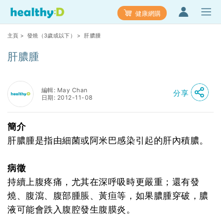
健康網購
主頁
>
發燒（3歲或以下）
> 肝膿腫
肝膿腫
編輯: May Chan
分享
日期: 2012-11-08
簡介
肝膿腫是指由細菌或阿米巴感染引起的肝內積膿。
病徵
持續上腹疼痛，尤其在深呼吸時更嚴重；還有發
燒、腹瀉、腹部腫脹、黃疸等，如果膿腫穿破，膿
液可能會跌入腹腔發生腹膜炎。