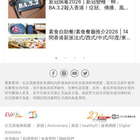
新冠病毒2026 | 新冠變種「蟬」
BA.3.2殺入香港！症狀、傳播、風險
與預防方法一文睇
腩
素食自助餐/素食餐廳推介2026 | 14
間香港新派法式/西式/中式/印度/東南
亞/港式/Fusion素食齋菜必試:樂園素
食、無肉食、素年(持續更新)
重要聲明：生活易會員於本網站內所發表的全部內容為即時更新，因此生活易不會預
先審查任何內容，並不會保證其準確性、完整性及質量。此外，會員所發表的全部內
容均屬個人意見，並不代表生活易之言論及立場。如從而引起任何損失或法律糾紛，
生活易概不負責。有關詳情請參閱生活易的免責聲明。
生活易服務範圍 ：
新婚
|
Anniversary
|
家庭
|
healthyD
|
健康網購
|
Digital
Solutions
使用條款
|
私隱聲明
|
免責聲明
|
聯絡我們