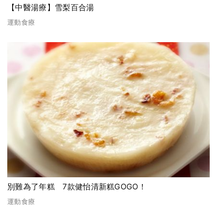
【中醫湯療】雪梨百合湯
運動食療
別難為了年糕 7款健怡清新糕GOGO！
運動食療