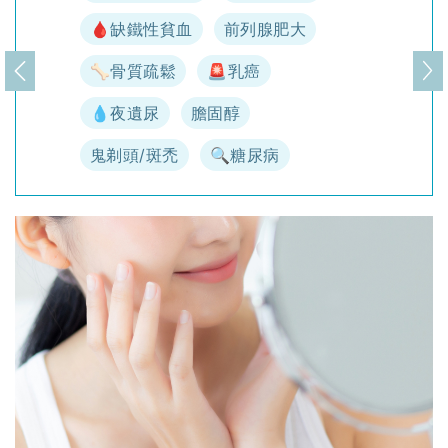
🩸缺鐵性貧血
前列腺肥大
🦴骨質疏鬆
🚨乳癌
上一頁
下
💧夜遺尿
膽固醇
鬼剃頭/斑禿
🔍糖尿病