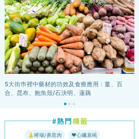
5大街巿裡中藥材的功效及食療應用：薑、百
合、昆布、鮑魚殼/石決明、蓮藕
👃哮喘/鼻瘜肉
♥️心臟衰竭