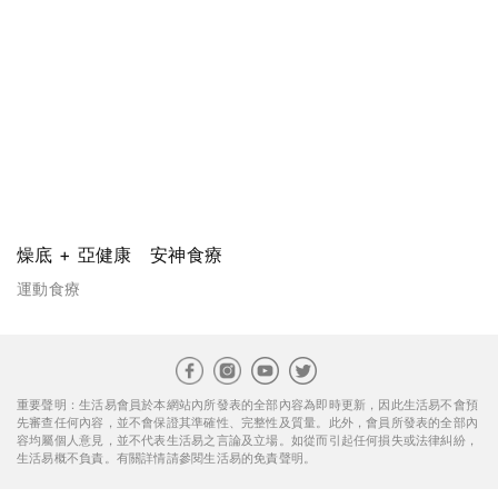
燥底 + 亞健康 安神食療
運動食療
重要聲明：生活易會員於本網站內所發表的全部內容為即時更新，因此生活易不會預
先審查任何內容，並不會保證其準確性、完整性及質量。此外，會員所發表的全部內
容均屬個人意見，並不代表生活易之言論及立場。如從而引起任何損失或法律糾紛，
生活易概不負責。有關詳情請參閱生活易的免責聲明。