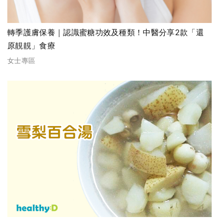
轉季護膚保養｜認識蜜糖功效及種類！中醫分享2款「還
原靚靚」食療
女士專區