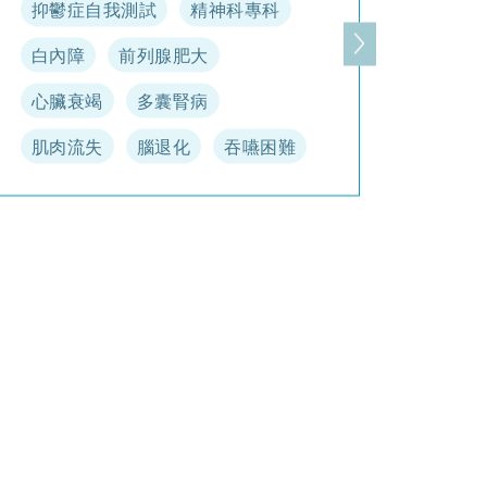
抑鬱症自我測試
精神科專科
白內障
前列腺肥大
一頁
下一頁
心臟衰竭
多囊腎病
肌肉流失
腦退化
吞嚥困難