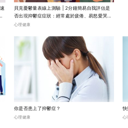
快速
貝克憂鬱量表線上測驗 | 2分鐘簡易自我評估是
興
否出現抑鬱症症狀：經常處於疲倦、易怒愛哭...
心理健康
你是否患上了抑鬱症？
快
心理健康
心