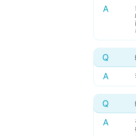
A
Q
A
Q
A