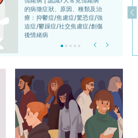
情緒病 | 認識7大常見情緒病
的病徵症狀、原因、種類及治
上
療：抑鬱症/焦慮症/驚恐症/強
迫症/鬱躁症/社交焦慮症/創傷
後情緒病
Previous
Next