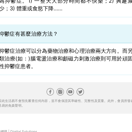
為抑鬱症。1) 一整天大部分時間都不快樂；2) 興趣
少；3) 體重或食慾下降......
抑鬱症有甚麼治療方法？
抑鬱症治療可以分為藥物治療和心理治療兩大方向。而
類治療(如：)腦電盪治療和顱磁力刺激治療則可用於頑
性抑鬱症患者。
因此生活易不會預先審查任何內容，並不會保證其準確性、完整性及質量。此外，會員所發
活易的免責聲明。
康網購
|
Digital Solutions