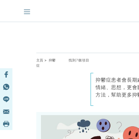
主頁
> 抑鬱
找到7個項目
症
抑鬱症患者會長期
情緒、思想，更會
方法，幫助更多抑