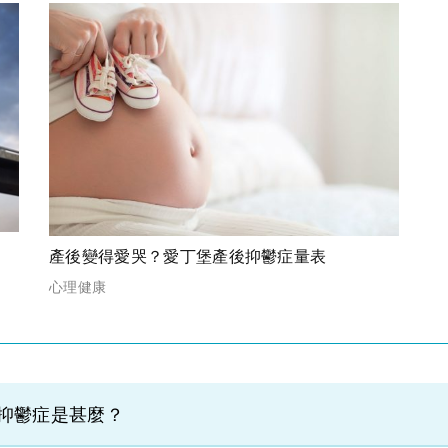
產後變得愛哭？愛丁堡產後抑鬱症量表
心理健康
抑鬱症是甚麼？