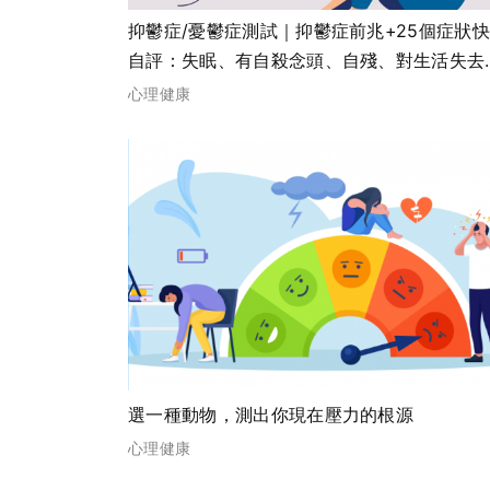
抑鬱症/憂鬱症測試｜抑鬱症前兆+25個症狀
自評：失眠、有自殺念頭、自殘、對生活失去
趣...
心理健康
選一種動物，測出你現在壓力的根源
心理健康