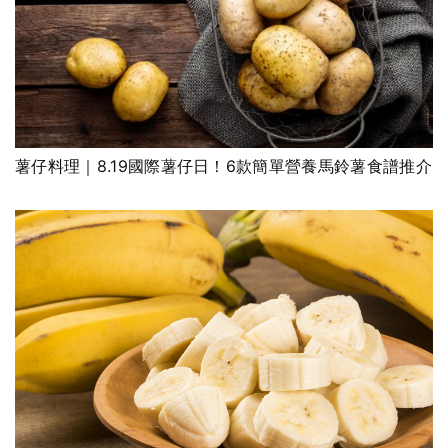
薯仔料理｜8.19國際薯仔日！6款簡單營養馬鈴薯食譜推介