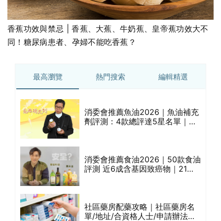
香蕉功效與禁忌 | 香蕉、大蕉、牛奶蕉、皇帝蕉功效大不
同！糖尿病患者、孕婦不能吃香蕉？
最高瀏覽
熱門搜索
編輯精選
消委會推薦魚油2026｜魚油補充
抗
劑評測：4款總評達5星名單｜附1
霉
款國際魚油標準5星認證 針對2毒
物測試 均通過消委會標準
款精
消委會推薦食油2026｜50款食油
評
評測 近6成含基因致癌物｜21款
健康煮食油總評達5星滿分名單
(初榨橄欖油/橄欖油/牛油果油/米
糠油/芥花籽油/花生油等)
扇仔
社區藥房配藥攻略｜社區藥房名
單/地址/合資格人士/申請辦法一