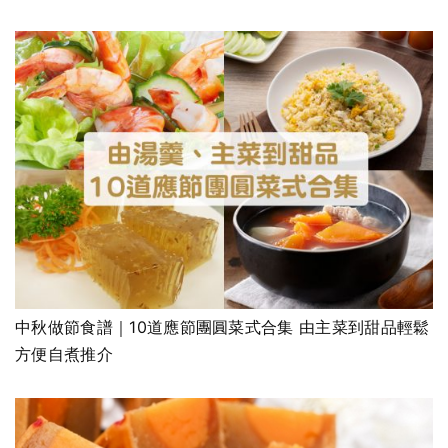
中秋做節食譜｜10道應節團圓菜式合集 由主菜到甜品輕鬆
方便自煮推介