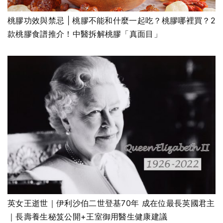
桃膠功效與禁忌 | 桃膠不能和什麼一起吃？桃膠哪裡買？2
款桃膠食譜推介！中醫拆解桃膠「真面目」
英女王逝世｜伊利沙伯二世登基70年 成在位最長英國君主
｜長壽養生秘笈公開+王室御用醫生健康建議