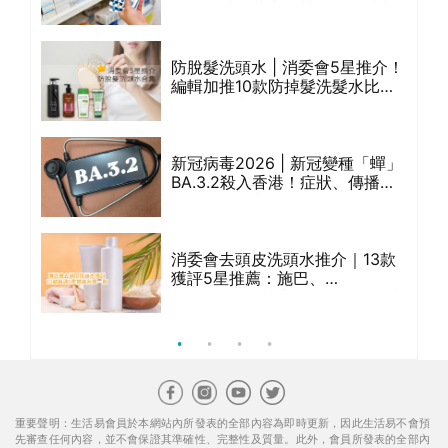
等
覽表｜社區藥房是甚麼？可以申
請藥物資助計劃？（持續更新）
滿
防脫髮洗頭水 | 消委會5星推介！
ks
編輯加推10款防掉髮洗髮水比
款含
較：位元堂、呂、PANTOGAR、
純素有機、咖啡因洗髮水
可
新冠病毒2026 | 新冠變種「蟬」
把
BA.3.2殺入香港！症狀、傳播、
風險與預防方法一文睇
想減
消委會去頭皮洗頭水推介｜13款
不良
獲評5星推薦：施巴、
E減
KLORANE、沙宣、呂、LUX等上
榜｜4款含歐盟禁用成分吡硫鎓
鋅！
重要聲明：生活易會員於本網站內所發表的全部內容為即時更新，因此生活易不會預
先審查任何內容，並不會保證其準確性、完整性及質量。此外，會員所發表的全部內