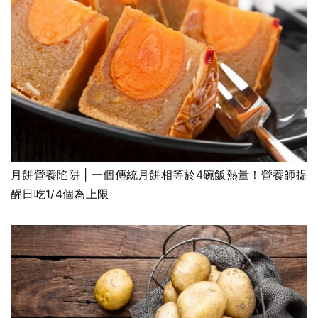
月餅營養陷阱 | 一個傳統月餅相等於4碗飯熱量！營養師提
醒日吃1/4個為上限