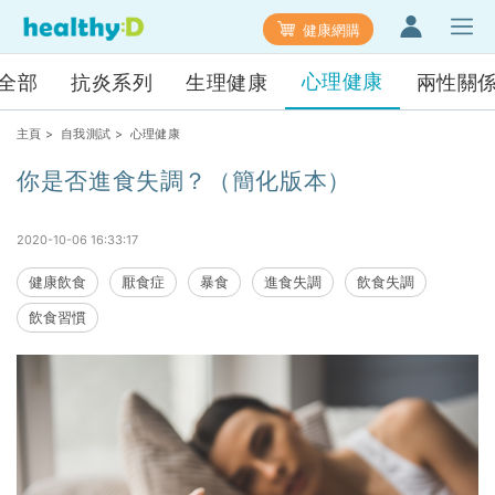
健康網購
心理健康
全部
抗炎系列
生理健康
兩性關
主頁
>
自我測試
> 心理健康
你是否進食失調？（簡化版本）
2020-10-06 16:33:17
健康飲食
厭食症
暴食
進食失調
飲食失調
飲食習慣