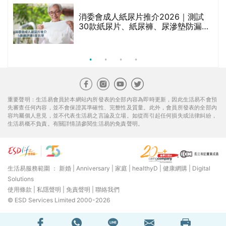
消委會成人紙尿片推介2026｜測試
30款紙尿片、紙尿褲、尿滲墊防漏表
現/回滲/化學物質檢測等｜5款總評達
5星名單
重要聲明：生活易會員於本網站內所發表的全部內容為即時更新，因此生活易不會預
先審查任何內容，並不會保證其準確性、完整性及質量。此外，會員所發表的全部內
容均屬個人意見，並不代表生活易之言論及立場。如從而引起任何損失或法律糾紛，
生活易概不負責。有關詳情請參閱生活易的免責聲明。
生活易服務範圍 ：
新婚
|
Anniversary
|
家庭
|
healthyD
|
健康網購
|
Digital
Solutions
使用條款
|
私隱聲明
|
免責聲明
|
聯絡我們
© ESD Services Limited 2000-2026