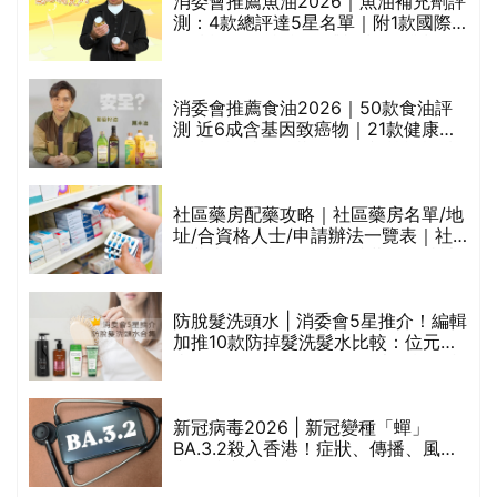
消委會推薦魚油2026｜魚油補充劑評
的
測：4款總評達5星名單｜附1款國際
甲
魚油標準5星認證 針對2毒物測試 均
通過消委會標準
消委會推薦食油2026｜50款食油評
測 近6成含基因致癌物｜21款健康煮
禁
食油總評達5星滿分名單(初榨橄欖油/
橄欖油/牛油果油/米糠油/芥花籽油/花
生油等)
社區藥房配藥攻略｜社區藥房名單/地
址/合資格人士/申請辦法一覽表｜社
區藥房是甚麼？可以申請藥物資助計
劃？（持續更新）
腩
防脫髮洗頭水 | 消委會5星推介！編輯
加推10款防掉髮洗髮水比較：位元
堂、呂、PANTOGAR、純素有機、咖
啡因洗髮水
｜
新冠病毒2026 | 新冠變種「蟬」
BA.3.2殺入香港！症狀、傳播、風險
療
與預防方法一文睇