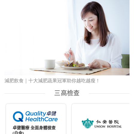
減肥飲食｜十大減肥蔬果冠軍助你越吃越瘦！