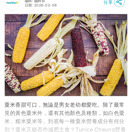
編輯: 編輯部
分享
日期: 2026-03-06
粟米香甜可口，無論是男女老幼都愛吃。除了最常
見的黃色粟米外，還有其他顏色及種類，如白色粟
米、糯米粟米等。到底每一種粟米營養成分有何分
別？粟米又能否作減肥主食？Tunice Cheung營養