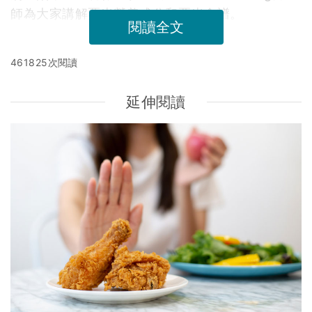
師為大家講解粟米營養成分和粟米食譜。
閱讀全文
461825次閱讀
延伸閱讀