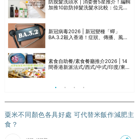
評
防脫髮洗頭水 | 消委會5星推介！編輯
加推10款防掉髮洗髮水比較：位元
堂、呂、PANTOGAR、純素有機、咖
啡因洗髮水
新冠病毒2026 | 新冠變種「蟬」
BA.3.2殺入香港！症狀、傳播、風險
與預防方法一文睇
腩
素食自助餐/素食餐廳推介2026 | 14
間香港新派法式/西式/中式/印度/東南
亞/港式/Fusion素食齋菜必試:樂園素
食、無肉食、素年(持續更新)
粟米不同顏色各具好處 可代替米飯作減肥主
食？