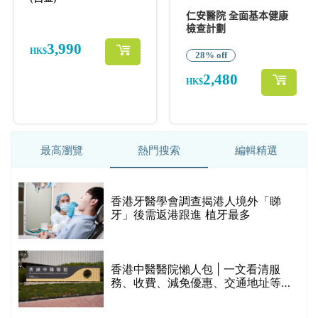
最高瀏覽
熱門搜索
編輯精選
破
香港牙醫學會調查揭港人境外「睇
保
牙」後需返港跟進 植牙最多
香港中醫醫院懶人包 | 一文看清服
務、收費、減免優惠、交通地址等
(附預約連結+更多中醫診所資訊)