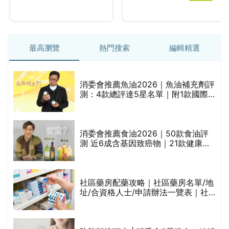
最高瀏覽
熱門搜索
編輯精選
消委會推薦魚油2026｜魚油補充劑評
測：4款總評達5星名單｜附1款國際
魚油標準5星認證 針對2毒物測試 均
通過消委會標準
消委會推薦食油2026｜50款食油評
的
測 近6成含基因致癌物｜21款健康煮
甲
食油總評達5星滿分名單(初榨橄欖油/
橄欖油/牛油果油/米糠油/芥花籽油/花
生油等)
社區藥房配藥攻略｜社區藥房名單/地
址/合資格人士/申請辦法一覽表｜社
禁
區藥房是甚麼？可以申請藥物資助計
劃？（持續更新）