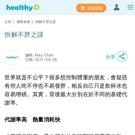
健康網購
主頁
>
運動食療
> 拆解不胖之謎
拆解不胖之謎
編輯: May Chan
分享
日期: 2011-06-29
世界就是不公平？很多想控制體重的朋友，會疑惑
有些人吃不停也不易發胖，相反自己只是飲杯水也
容易增磅。其實，背後最大分別在於不同的基礎代
謝率。
代謝率高 熱量消耗快