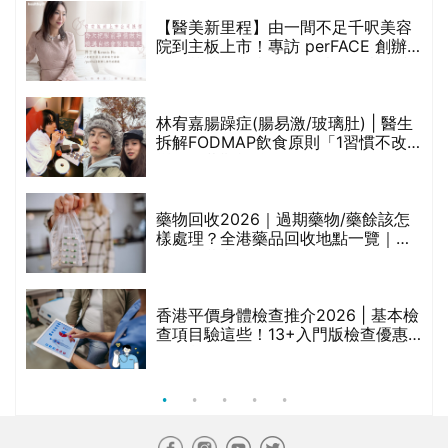
【醫美新里程】由一間不足千呎美容
院到主板上市！專訪 perFACE 創辦
人符芷晴：逆巿擴張，以人為本構建
醫美版圖
林宥嘉腸躁症(腸易激/玻璃肚) | 醫生
的
拆解FODMAP飲食原則「1習慣不改
甲
變，服藥難根治」
折
藥物回收2026｜過期藥物/藥餘該怎
樣處理？全港藥品回收地點一覽｜屈
臣氏、萬寧、首衛、綠領行動等
香港平價身體檢查推介2026 | 基本檢
查項目驗這些！13+入門版檢查優惠
組合$550起