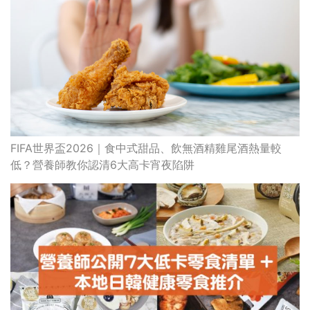
FIFA世界盃2026｜食中式甜品、飲無酒精雞尾酒熱量較
低？營養師教你認清6大高卡宵夜陷阱