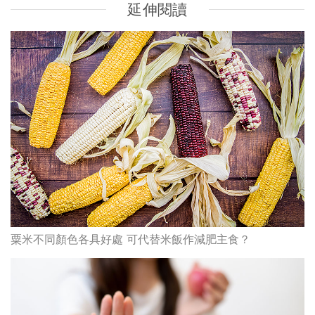
延伸閱讀
粟米不同顏色各具好處 可代替米飯作減肥主食？