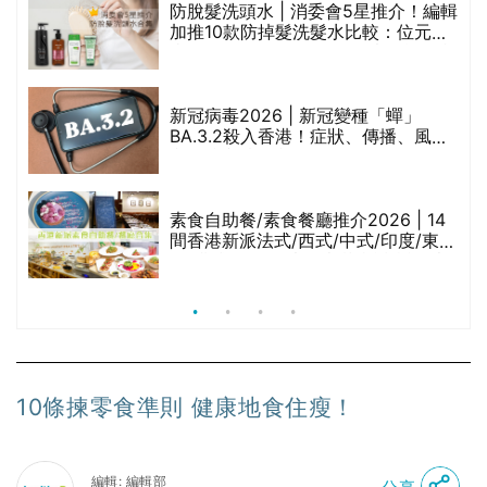
評
防脫髮洗頭水 | 消委會5星推介！編輯
加推10款防掉髮洗髮水比較：位元
堂、呂、PANTOGAR、純素有機、咖
啡因洗髮水
新冠病毒2026 | 新冠變種「蟬」
BA.3.2殺入香港！症狀、傳播、風險
與預防方法一文睇
腩
素食自助餐/素食餐廳推介2026 | 14
間香港新派法式/西式/中式/印度/東南
亞/港式/Fusion素食齋菜必試:樂園素
食、無肉食、素年(持續更新)
10條揀零食準則 健康地食住瘦！
編輯: 編輯部