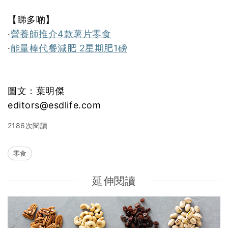
【睇多啲】
‧
營養師推介4款薯片零食
‧
能量棒代餐減肥 2星期肥1磅
圖文：葉明傑
editors@esdlife.com
2186次閱讀
零食
延伸閱讀