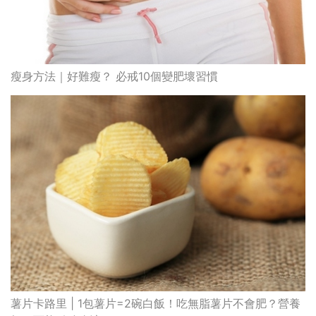
瘦身方法｜好難瘦？ 必戒10個變肥壞習慣
薯片卡路里 | 1包薯片=2碗白飯！吃無脂薯片不會肥？營養