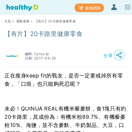
健康網購
主頁
>
運動食療
> 【有片】20卡路里健康零食
【有片】20卡路里健康零食
編輯: Cyrus Ip
分享
日期: 2017-09-25
正在瘦身keep fit的戰友，是否一定要戒掉所有零
食，「口痕」也只能夠死忍呢？
未必！QUINUA REAL有機米藜麥餅，食1塊只有約
20卡路里，其成份為：有機米粉89.7%、有機藜麥
粉10%、海鹽，並不含麥麩、牛奶製品、大豆，口