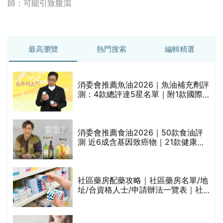
師：可能引致腹瀉
最高瀏覽
熱門搜索
編輯精選
消委會推薦魚油2026｜魚油補充劑評
測：4款總評達5星名單｜附1款國際
魚油標準5星認證 針對2毒物測試 均
通過消委會標準
消委會推薦食油2026｜50款食油評
的
測 近6成含基因致癌物｜21款健康煮
甲
食油總評達5星滿分名單(初榨橄欖油/
橄欖油/牛油果油/米糠油/芥花籽油/花
生油等)
社區藥房配藥攻略｜社區藥房名單/地
址/合資格人士/申請辦法一覽表｜社
禁
區藥房是甚麼？可以申請藥物資助計
劃？（持續更新）