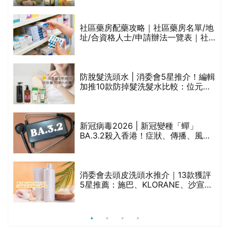
橄欖油/牛油果油/米糠油/芥花籽油/花
生油等)
評
社區藥房配藥攻略｜社區藥房名單/地
址/合資格人士/申請辦法一覽表｜社
區藥房是甚麼？可以申請藥物資助計
劃？（持續更新）
防脫髮洗頭水 | 消委會5星推介！編輯
加推10款防掉髮洗髮水比較：位元
禁
堂、呂、PANTOGAR、純素有機、咖
啡因洗髮水
新冠病毒2026 | 新冠變種「蟬」
BA.3.2殺入香港！症狀、傳播、風險
與預防方法一文睇
腩
消委會去頭皮洗頭水推介｜13款獲評
5星推薦：施巴、KLORANE、沙宣、
呂、LUX等上榜｜4款含歐盟禁用成分
吡硫鎓鋅！