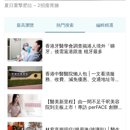
夏日重撃肥位 – 2招瘦胃腩
最高瀏覽
熱門搜索
編輯精選
破
香港牙醫學會調查揭港人境外「睇
保
牙」後需返港跟進 植牙最多
香港中醫醫院懶人包 | 一文看清服
務、收費、減免優惠、交通地址等
(附預約連結+更多中醫診所資訊)
【醫美新里程】由一間不足千呎美容
院到主板上市！專訪 perFACE 創辦
人符芷晴：逆巿擴張，以人為本構建
醫美版圖
林宥嘉腸躁症(腸易激/玻璃肚) | 醫生