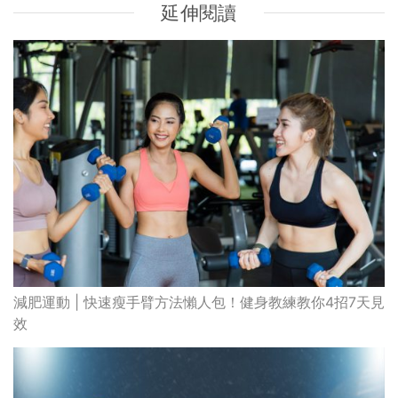
延伸閱讀
減肥運動 | 快速瘦手臂方法懶人包！健身教練教你4招7天見
效