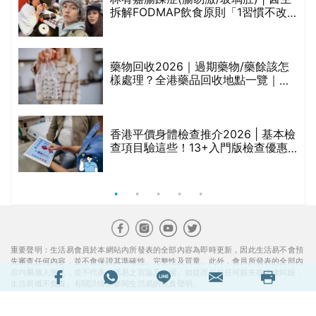
的
拆解FODMAP飲食原則「1習慣不改
甲
變，服藥難根治」
折
藥物回收2026｜過期藥物/藥餘該怎
樣處理？全港藥品回收地點一覽｜屈
臣氏、萬寧、首衛、綠領行動等
香港平價身體檢查推介2026 | 基本檢
查項目驗這些！13+入門版檢查優惠
組合$550起
重要聲明：生活易會員於本網站內所發表的全部內容為即時更新，因此生活易不會預
先審查任何內容，並不會保證其準確性、完整性及質量。此外，會員所發表的全部內
容均屬個人意見，並不代表生活易之言論及立場。如從而引起任何損失或法律糾紛，
生活易概不負責。有關詳情請參閱生活易的免責聲明。