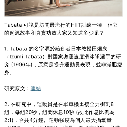
Tabata 可說是坊間最流行的HIIT訓練一種。但它
的起源故事和真實功效大家又知道多少呢？
1. Tabata 的名字源於始創者日本教授田畑泉
（Izumi Tabata）對國家奧運速度滑冰隊選手的研
究 (1996年)，原意是提升運動員表現，並非減肥瘦
身。
研究原文：
連結
2. 在研究中，運動員是在單車機重複全力衝刺8
組，每組20秒，組間休息10秒 (故此作息比例為
2:1)，合共4分鐘。運動強度為個人最大攝氧量