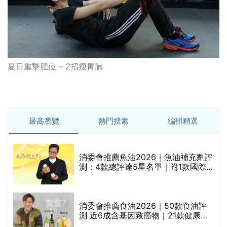
夏日重撃肥位 – 2招瘦胃腩
最高瀏覽
熱門搜索
編輯精選
消委會推薦魚油2026｜魚油補充劑評
的
測：4款總評達5星名單｜附1款國際
甲
魚油標準5星認證 針對2毒物測試 均
通過消委會標準
消委會推薦食油2026｜50款食油評
測 近6成含基因致癌物｜21款健康煮
食油總評達5星滿分名單(初榨橄欖油/