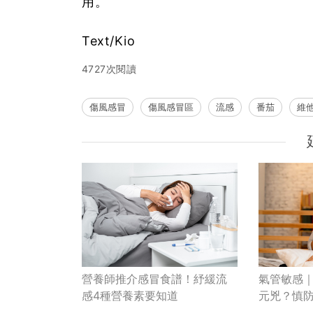
用。
Text/Kio
4727次閱讀
傷風感冒
傷風感冒區
流感
番茄
維
營養師推介感冒食譜！紓緩流
氣管敏感
感4種營養素要知道
元兇？慎