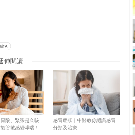
他命A
延伸閱讀
｜胃酸、緊張是久咳
感冒症狀｜中醫教你認識感冒
防氣管敏感變哮喘！
分類及治療