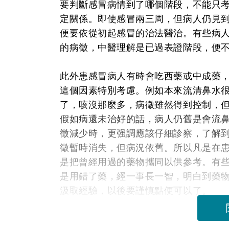
要判斷感冒病情到了哪個階段，不能只
定關係。即使感冒兩三周，但病人仍見
便要依從初起感冒的治法醫治。有些病
的病徵，中醫理解是已過表證階段，便
此外患感冒病人有時會吃西藥或中成藥
這個因素特別考慮。例如本來流清鼻水
了，咳沒那麼多，病徵雖然得到控制，
假如病還未治好的話，病人仍舊是會流
徵減少時，更强調應該仔細診察，了解
徵暫時消失，但病況依舊。所以凡是在
是把曾經用過的藥物攜同以供參考。有
是用錯了藥，經一事長一智，明白到藥
汲取經驗，以後要謹慎點便可以了。