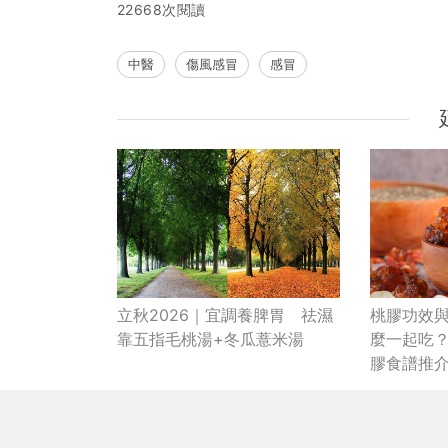
22668次閱讀
中醫
傷風感冒
感冒
立秋2026｜宜調養脾胃 祛濕
桃膠功效與
靠五指毛桃湯+冬瓜薏米湯
麼一起吃
膠食譜推
「真面目