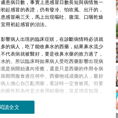
考慮患病日數，事實上患感冒日數長短與病情無一
到初起感冒的表證，仍有發冷、怕吹風、出汗的，
人患感冒兩三天，馬上出現嘔吐、腹瀉、口咽乾燥
不宜用初起感冒的治法。
，影響病人出現的臨床症狀，在診斷病情時必須就
很多的病人，吃了能收鼻水的西藥，結果鼻水流少
但不代表病就被醫好，要是收鼻水藥的效力過了，
鼻水的。所以臨床時如果病人受吃西藥影響出現病
到底是病開始邁向痊癒，還是只是西藥的作用令病
患病期間服食過任何中、西藥物或成藥的人，最好
些病人擔心自己亂用藥，看診時一定會被駡。但要
物的藥性和為何是次會用錯藥物，當是增長知識，
閱讀全文