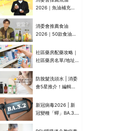
2026｜魚油補充劑
評測：4款總評達5星
名單｜附1款國際魚
消委會推薦食油
油標準5星認證 針對
2026｜50款食油評
2毒物測試 均通過
測 近6成含基因致癌
消委會標準
物｜21款健康煮食油
社區藥房配藥攻略｜
總評達5星滿分名單
社區藥房名單/地址/
(初榨橄欖油/橄欖油/
合資格人士/申請辦
牛油果油/米糠油/芥
法一覽表｜社區藥房
防脫髮洗頭水 | 消委
花籽油/花生油等)
是甚麼？可以申請藥
會5星推介！編輯加
物資助計劃？（持續
推10款防掉髮洗髮水
更新）
比較：位元堂、呂、
新冠病毒2026 | 新
PANTOGAR、純素
冠變種「蟬」BA.3.2
有機、咖啡因洗髮水
殺入香港！症狀、傳
播、風險與預防方法