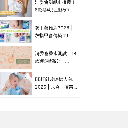
消委會濕紙巾推薦︱
疹皮膚適用！紓緩防
8款嬰幼兒濕紙巾獲
敏潤膚cream推介
滿分5星評級推介：
(附外用類固醇成份
屈臣氏watsons、強
灰甲藥推薦2026 |
一覽)
生Johnson's等｜測
灰指甲會傳染？6款
試揭1款樣本細菌含
治療灰指甲外塗藥
量超標近500倍
膏/抗甲癬油劑的功
消委會香水測試｜18
效/價格比較：羅霉
款獲5星滿分：
樂(樂指利)/恢甲清/
GIORGIO
愛甲妥
ARMANI、Marks &
BB打針攻略懶人包
Spencer、CHANEL
2026 | 六合一疫苗
等｜2款含歐盟禁用
哪裡打？BB打針時間
物質 或干擾內分泌
表/母嬰健康院嬰兒
打針/私家自費接種
嬰幼兒疫苗價錢比
較、BB打針後反應處