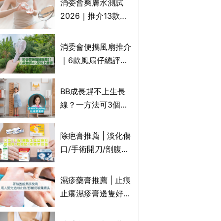
消委會爽膚水測試
癢｜附痔瘡成因及病
2026｜推介13款總
徵
評獲5星：
Cetaphil、The
消委會便攜風扇推介
Ordinary、
｜6款風扇仔總評達
CAUDALIE等｜9款
4.5星名單：無印良
爽膚水檢出致敏香料
品 MUJI、
BB成長趕不上生長
Francfranc、
線？一方法可3個月
BRUNO等
高3cm*？營養師：
懂得把握1歲起「長
除疤膏推薦 | 淡化傷
高黃金期」
口/手術開刀/剖腹生
產疤痕 5款好用除疤
藥膏/除疤筆/除疤貼
濕疹藥膏推薦 | 止痕
比較（消委會教揀選
止癢濕疹膏邊隻好？
貼士+醫生拆解去疤
10款無類固醇濕疹藥
原理）
膏/濕疹膏 嬰兒BB濕