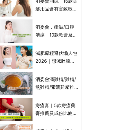
消委會測試｜16款染
萬寧、首衛、綠領行
髮用品含有害致敏物
動等
9款獲5星滿分推
介!50惠、Return回
消委會．痱滋/口腔
本、Furnte、Rerise
潰瘍｜10款軟膏及啫
喱凝膠邊款好？哪款
屬處方藥物？有哪些
減肥療程避伏懶人包
受關注成分？｜必知
2026｜想減肚腩但
3大選購留意事項
怕中伏？ALYSSA
VS不良黑店5大手法
消委會滴雞精/雞精/
對比｜SLIMTONE減
熬雞精/素滴雞精推
肥療程效果如何？
薦｜比較15款雞精 1
款含致癌物 9款總評
痔瘡膏｜5款痔瘡藥
達5星滿分名單 屈臣
膏推薦及成份比較
氏、老協珍、余仁
+痔瘡口服藥推薦！
生、樂道有上榜！
有效紓緩痔瘡疼痛痕