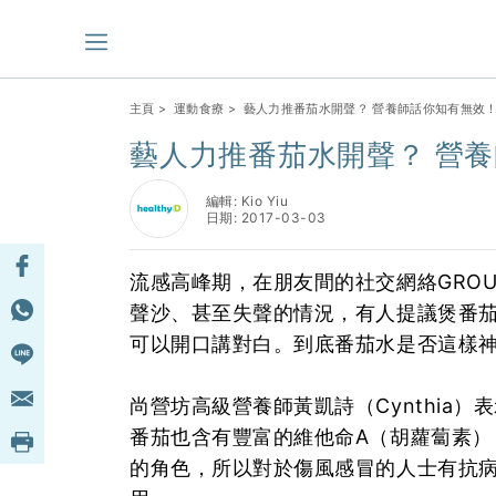
主頁
>
運動食療
> 藝人力推番茄水開聲？ 營養師話你知有無效
藝人力推番茄水開聲？ 營
編輯: Kio Yiu
日期: 2017-03-03
流感高峰期，在朋友間的社交網絡GRO
聲沙、甚至失聲的情況，有人提議煲番
可以開口講對白。到底番茄水是否這樣
尚營坊高級營養師黃凱詩（Cynthia
番茄也含有豐富的維他命A（胡蘿蔔素）
的角色，所以對於傷風感冒的人士有抗