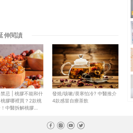
延伸閱讀
發燒/咳嗽/畏寒怕冷? 中醫推介
禁忌 | 桃膠不能和什
4款感冒自療茶飲
？桃膠哪裡買？2款桃
介！中醫拆解桃膠
」