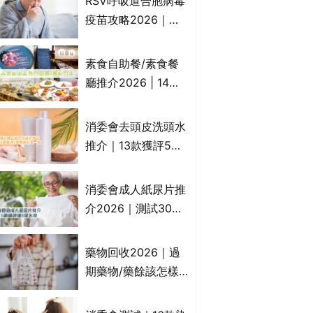
RSV呼吸道合胞病毒
一文睇
疫苗攻略2026｜
RSV針哪裡打？誰是
高危？RSV疫苗價錢
素食自助餐/素食餐
比較、打針後反應處
廳推介2026 | 14間
理/長者醫療券資助
香港新派法式/西式/
中式/印度/東南亞/港
消委會去頭皮洗頭水
式/Fusion素食齋菜
推介｜13款獲評5星
必試:樂園素食、無肉
推薦：施巴、
食、素年(持續更新)
KLORANE、沙宣、
消委會成人紙尿片推
呂、LUX等上榜｜4
介2026｜測試30款
款含歐盟禁用成分吡
紙尿片、紙尿褲、尿
硫鎓鋅！
滲墊防漏表現/回滲/
藥物回收2026｜過
化學物質檢測等｜5
期藥物/藥餘該怎樣
款總評達5星名單
處理？全港藥品回收
地點一覽｜屈臣氏、