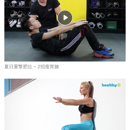
夏日重撃肥位 – 2招瘦胃腩