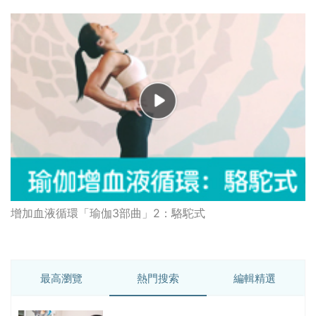
增加血液循環「瑜伽3部曲」2：駱駝式
最高瀏覽
熱門搜索
編輯精選