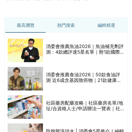
最高瀏覽
熱門搜索
編輯精選
消委會推薦魚油2026｜魚油補充劑評
測：4款總評達5星名單｜附1款國際
魚油標準5星認證 針對2毒物測試 均
通過消委會標準
評
消委會推薦食油2026｜50款食油評
測 近6成含基因致癌物｜21款健康煮
食油總評達5星滿分名單(初榨橄欖油/
橄欖油/牛油果油/米糠油/芥花籽油/花
生油等)
社區藥房配藥攻略｜社區藥房名單/地
址/合資格人士/申請辦法一覽表｜社
禁
區藥房是甚麼？可以申請藥物資助計
劃？（持續更新）
防脫髮洗頭水 | 消委會5星推介！編輯