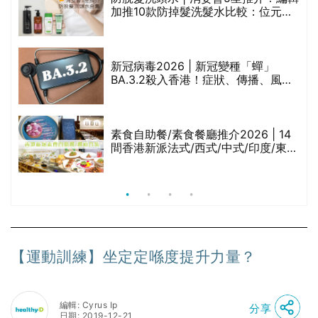
的
加推10款防掉髮洗髮水比較：位元
甲
堂、呂、PANTOGAR、純素有機、咖
啡因洗髮水
巾
新冠病毒2026 | 新冠變種「蟬」
BA.3.2殺入香港！症狀、傳播、風險
與預防方法一文睇
等
素食自助餐/素食餐廳推介2026 | 14
間香港新派法式/西式/中式/印度/東南
亞/港式/Fusion素食齋菜必試:樂園素
食、無肉食、素年(持續更新)
【運動訓練】坐定定喺度提升力量？
編輯: Cyrus Ip
分享
日期: 2019-12-21