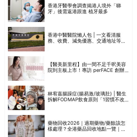
破
香港牙醫學會調查揭港人境外「睇
保
牙」後需返港跟進 植牙最多
香港中醫醫院懶人包 | 一文看清服
務、收費、減免優惠、交通地址等
(附預約連結+更多中醫診所資訊)
【醫美新里程】由一間不足千呎美容
院到主板上市！專訪 perFACE 創辦
人符芷晴：逆巿擴張，以人為本構建
醫美版圖
林宥嘉腸躁症(腸易激/玻璃肚) | 醫生
的
拆解FODMAP飲食原則「1習慣不改
甲
變，服藥難根治」
折
藥物回收2026｜過期藥物/藥餘該怎
樣處理？全港藥品回收地點一覽｜屈
臣氏、萬寧、首衛、綠領行動等