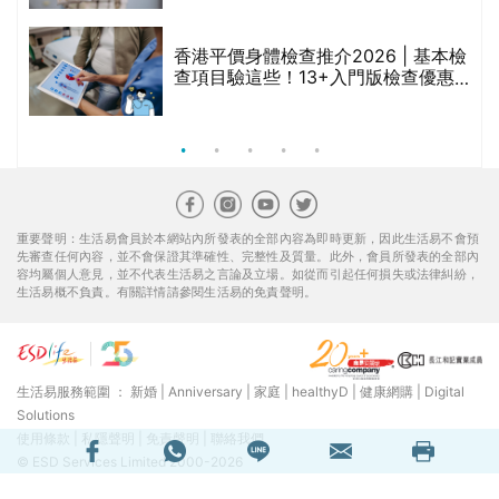
香港平價身體檢查推介2026 | 基本檢
查項目驗這些！13+入門版檢查優惠
組合$550起
重要聲明：生活易會員於本網站內所發表的全部內容為即時更新，因此生活易不會預
先審查任何內容，並不會保證其準確性、完整性及質量。此外，會員所發表的全部內
容均屬個人意見，並不代表生活易之言論及立場。如從而引起任何損失或法律糾紛，
生活易概不負責。有關詳情請參閱生活易的免責聲明。
生活易服務範圍 ：
新婚
|
Anniversary
|
家庭
|
healthyD
|
健康網購
|
Digital
Solutions
使用條款
|
私隱聲明
|
免責聲明
|
聯絡我們
© ESD Services Limited 2000-2026