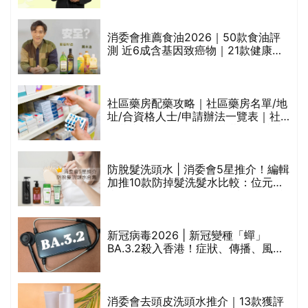
通過消委會標準
消委會推薦食油2026｜50款食油評
測 近6成含基因致癌物｜21款健康煮
食油總評達5星滿分名單(初榨橄欖油/
橄欖油/牛油果油/米糠油/芥花籽油/花
生油等)
評
社區藥房配藥攻略｜社區藥房名單/地
址/合資格人士/申請辦法一覽表｜社
區藥房是甚麼？可以申請藥物資助計
劃？（持續更新）
防脫髮洗頭水 | 消委會5星推介！編輯
加推10款防掉髮洗髮水比較：位元
禁
堂、呂、PANTOGAR、純素有機、咖
啡因洗髮水
新冠病毒2026 | 新冠變種「蟬」
BA.3.2殺入香港！症狀、傳播、風險
與預防方法一文睇
腩
消委會去頭皮洗頭水推介｜13款獲評