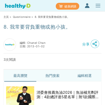
健康網購
主頁
>
Questionnaire
> 8. 我常要背負重物或抱小孩。
8. 我常要背負重物或抱小孩。
編輯: Chanel Chan
分享
日期: 2013-01-02
3次閱讀
最高瀏覽
熱門搜索
編輯精選
消委會推薦魚油2026｜魚油補充劑評
測：4款總評達5星名單｜附1款國際
魚油標準5星認證 針對2毒物測試 均