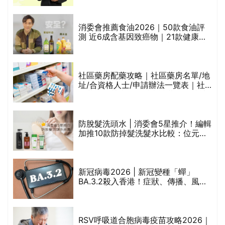
通過消委會標準
消委會推薦食油2026｜50款食油評
測 近6成含基因致癌物｜21款健康煮
食油總評達5星滿分名單(初榨橄欖油/
橄欖油/牛油果油/米糠油/芥花籽油/花
生油等)
巾
社區藥房配藥攻略｜社區藥房名單/地
址/合資格人士/申請辦法一覽表｜社
區藥房是甚麼？可以申請藥物資助計
劃？（持續更新）
防脫髮洗頭水 | 消委會5星推介！編輯
的
加推10款防掉髮洗髮水比較：位元
甲
堂、呂、PANTOGAR、純素有機、咖
啡因洗髮水
新冠病毒2026 | 新冠變種「蟬」
BA.3.2殺入香港！症狀、傳播、風險
禁
與預防方法一文睇
RSV呼吸道合胞病毒疫苗攻略2026｜