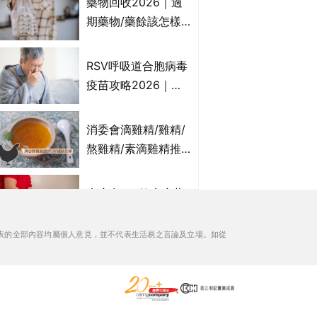
藥物回收2026｜過
受關注成分？｜必知
期藥物/藥餘該怎樣
3大選購留意事項
處理？全港藥品回收
地點一覽｜屈臣氏、
RSV呼吸道合胞病毒
萬寧、首衛、綠領行
疫苗攻略2026｜
動等
RSV針哪裡打？誰是
高危？RSV疫苗價錢
消委會滴雞精/雞精/
比較、打針後反應處
熬雞精/素滴雞精推
理/長者醫療券資助
薦｜比較15款雞精 1
款含致癌物 9款總評
痔瘡膏｜5款痔瘡藥
達5星滿分名單 屈臣
膏推薦及成份比較
氏、老協珍、余仁
+痔瘡口服藥推薦！
表的全部內容均屬個人意見，並不代表生活易之言論及立場。如從
生、樂道有上榜！
有效紓緩痔瘡疼痛痕
美食博覽2026｜必
癢｜附痔瘡成因及病
搶$1優惠、福袋等精
徵
選飲食優惠合集｜附
日期、官網及門票詳