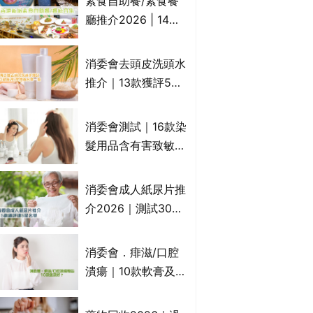
素食自助餐/素食餐
一文睇
廳推介2026 | 14間
香港新派法式/西式/
中式/印度/東南亞/港
消委會去頭皮洗頭水
式/Fusion素食齋菜
推介｜13款獲評5星
必試:樂園素食、無肉
推薦：施巴、
食、素年(持續更新)
KLORANE、沙宣、
消委會測試｜16款染
呂、LUX等上榜｜4
髮用品含有害致敏物
款含歐盟禁用成分吡
9款獲5星滿分推
硫鎓鋅！
介!50惠、Return回
消委會成人紙尿片推
本、Furnte、Rerise
介2026｜測試30款
紙尿片、紙尿褲、尿
滲墊防漏表現/回滲/
消委會．痱滋/口腔
化學物質檢測等｜5
潰瘍｜10款軟膏及啫
款總評達5星名單
喱凝膠邊款好？哪款
屬處方藥物？有哪些