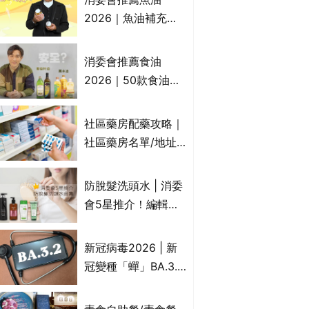
2026｜魚油補充劑
評測：4款總評達5星
名單｜附1款國際魚
消委會推薦食油
油標準5星認證 針對
2026｜50款食油評
2毒物測試 均通過
測 近6成含基因致癌
消委會標準
物｜21款健康煮食油
社區藥房配藥攻略｜
總評達5星滿分名單
社區藥房名單/地址/
(初榨橄欖油/橄欖油/
合資格人士/申請辦
牛油果油/米糠油/芥
法一覽表｜社區藥房
防脫髮洗頭水 | 消委
花籽油/花生油等)
是甚麼？可以申請藥
會5星推介！編輯加
物資助計劃？（持續
推10款防掉髮洗髮水
更新）
比較：位元堂、呂、
新冠病毒2026 | 新
PANTOGAR、純素
冠變種「蟬」BA.3.2
有機、咖啡因洗髮水
殺入香港！症狀、傳
播、風險與預防方法