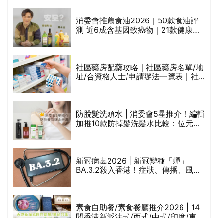
通過消委會標準
消委會推薦食油2026｜50款食油評
的
測 近6成含基因致癌物｜21款健康煮
甲
食油總評達5星滿分名單(初榨橄欖油/
橄欖油/牛油果油/米糠油/芥花籽油/花
生油等)
社區藥房配藥攻略｜社區藥房名單/地
址/合資格人士/申請辦法一覽表｜社
禁
區藥房是甚麼？可以申請藥物資助計
劃？（持續更新）
評
防脫髮洗頭水 | 消委會5星推介！編輯
加推10款防掉髮洗髮水比較：位元
堂、呂、PANTOGAR、純素有機、咖
啡因洗髮水
新冠病毒2026 | 新冠變種「蟬」
BA.3.2殺入香港！症狀、傳播、風險
與預防方法一文睇
腩
素食自助餐/素食餐廳推介2026 | 14
間香港新派法式/西式/中式/印度/東南