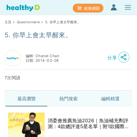
健康網購
主頁
>
Questionnaire
> 5. 你早上會太早醒來。
5. 你早上會太早醒來。
編輯: Chanel Chan
分享
日期: 2014-03-28
7次閱讀
最高瀏覽
熱門搜索
編輯精選
消委會推薦魚油2026｜魚油補充劑評
測：4款總評達5星名單｜附1款國際
魚油標準5星認證 針對2毒物測試 均