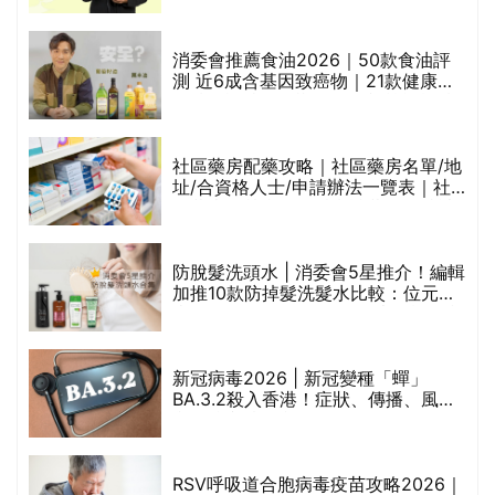
通過消委會標準
消委會推薦食油2026｜50款食油評
測 近6成含基因致癌物｜21款健康煮
食油總評達5星滿分名單(初榨橄欖油/
橄欖油/牛油果油/米糠油/芥花籽油/花
生油等)
巾
社區藥房配藥攻略｜社區藥房名單/地
址/合資格人士/申請辦法一覽表｜社
區藥房是甚麼？可以申請藥物資助計
劃？（持續更新）
防脫髮洗頭水 | 消委會5星推介！編輯
的
加推10款防掉髮洗髮水比較：位元
甲
堂、呂、PANTOGAR、純素有機、咖
啡因洗髮水
新冠病毒2026 | 新冠變種「蟬」
BA.3.2殺入香港！症狀、傳播、風險
禁
與預防方法一文睇
RSV呼吸道合胞病毒疫苗攻略2026｜