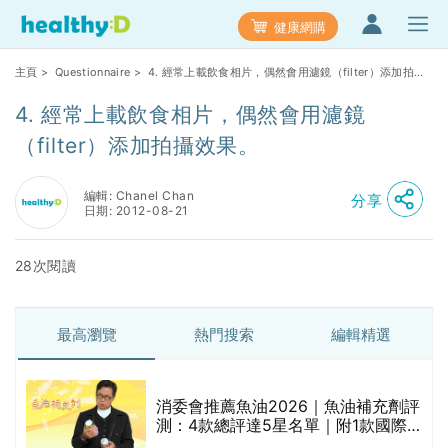
健康網購
主頁
>
Questionnaire
> 4. 經常上載飲食相片，偶然會用濾鏡（filter）添加拍攝
效果。
4. 經常上載飲食相片，偶然會用濾鏡
（filter）添加拍攝效果。
編輯: Chanel Chan
分享
日期: 2012-08-21
28次閱讀
最高瀏覽
熱門搜索
編輯精選
消委會推薦魚油2026｜魚油補充劑評
測：4款總評達5星名單｜附1款國際
魚油標準5星認證 針對2毒物測試 均