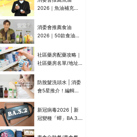
2026｜魚油補充劑
評測：4款總評達5星
名單｜附1款國際魚
消委會推薦食油
油標準5星認證 針對
2026｜50款食油評
2毒物測試 均通過
測 近6成含基因致癌
消委會標準
物｜21款健康煮食油
社區藥房配藥攻略｜
總評達5星滿分名單
社區藥房名單/地址/
(初榨橄欖油/橄欖油/
合資格人士/申請辦
牛油果油/米糠油/芥
法一覽表｜社區藥房
防脫髮洗頭水 | 消委
花籽油/花生油等)
是甚麼？可以申請藥
會5星推介！編輯加
物資助計劃？（持續
推10款防掉髮洗髮水
更新）
比較：位元堂、呂、
新冠病毒2026 | 新
PANTOGAR、純素
冠變種「蟬」BA.3.2
有機、咖啡因洗髮水
殺入香港！症狀、傳
播、風險與預防方法