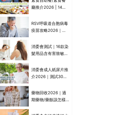
素食自助餐/素食餐
一文睇
廳推介2026 | 14間
香港新派法式/西式/
中式/印度/東南亞/港
RSV呼吸道合胞病毒
式/Fusion素食齋菜
疫苗攻略2026｜
必試:樂園素食、無肉
RSV針哪裡打？誰是
食、素年(持續更新)
高危？RSV疫苗價錢
消委會測試｜16款染
比較、打針後反應處
髮用品含有害致敏物
理/長者醫療券資助
9款獲5星滿分推
介!50惠、Return回
消委會成人紙尿片推
本、Furnte、Rerise
介2026｜測試30款
紙尿片、紙尿褲、尿
滲墊防漏表現/回滲/
藥物回收2026｜過
化學物質檢測等｜5
期藥物/藥餘該怎樣
款總評達5星名單
處理？全港藥品回收
地點一覽｜屈臣氏、