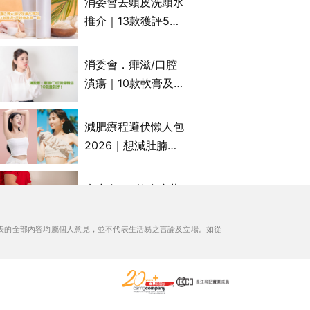
消委會去頭皮洗頭水
萬寧、首衛、綠領行
推介｜13款獲評5星
動等
推薦：施巴、
KLORANE、沙宣、
消委會．痱滋/口腔
呂、LUX等上榜｜4
潰瘍｜10款軟膏及啫
款含歐盟禁用成分吡
喱凝膠邊款好？哪款
硫鎓鋅！
屬處方藥物？有哪些
減肥療程避伏懶人包
受關注成分？｜必知
2026｜想減肚腩但
3大選購留意事項
怕中伏？ALYSSA
VS不良黑店5大手法
痔瘡膏｜5款痔瘡藥
對比｜SLIMTONE減
膏推薦及成份比較
肥療程效果如何？
+痔瘡口服藥推薦！
表的全部內容均屬個人意見，並不代表生活易之言論及立場。如從
有效紓緩痔瘡疼痛痕
消委會滴雞精/雞精/
癢｜附痔瘡成因及病
熬雞精/素滴雞精推
徵
薦｜比較15款雞精 1
款含致癌物 9款總評