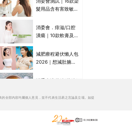
消委會測試｜16款染
萬寧、首衛、綠領行
髮用品含有害致敏物
動等
9款獲5星滿分推
介!50惠、Return回
消委會．痱滋/口腔
本、Furnte、Rerise
潰瘍｜10款軟膏及啫
喱凝膠邊款好？哪款
屬處方藥物？有哪些
減肥療程避伏懶人包
受關注成分？｜必知
2026｜想減肚腩但
3大選購留意事項
怕中伏？ALYSSA
VS不良黑店5大手法
消委會滴雞精/雞精/
對比｜SLIMTONE減
熬雞精/素滴雞精推
肥療程效果如何？
薦｜比較15款雞精 1
表的全部內容均屬個人意見，並不代表生活易之言論及立場。如從
款含致癌物 9款總評
痔瘡膏｜5款痔瘡藥
達5星滿分名單 屈臣
膏推薦及成份比較
氏、老協珍、余仁
+痔瘡口服藥推薦！
生、樂道有上榜！
有效紓緩痔瘡疼痛痕