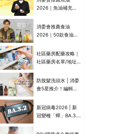
2026｜魚油補充劑
評測：4款總評達5星
名單｜附1款國際魚
消委會推薦食油
油標準5星認證 針對
2026｜50款食油評
2毒物測試 均通過
測 近6成含基因致癌
消委會標準
物｜21款健康煮食油
社區藥房配藥攻略｜
總評達5星滿分名單
社區藥房名單/地址/
(初榨橄欖油/橄欖油/
合資格人士/申請辦
牛油果油/米糠油/芥
法一覽表｜社區藥房
防脫髮洗頭水 | 消委
花籽油/花生油等)
是甚麼？可以申請藥
會5星推介！編輯加
物資助計劃？（持續
推10款防掉髮洗髮水
更新）
比較：位元堂、呂、
新冠病毒2026 | 新
PANTOGAR、純素
冠變種「蟬」BA.3.2
有機、咖啡因洗髮水
殺入香港！症狀、傳
播、風險與預防方法