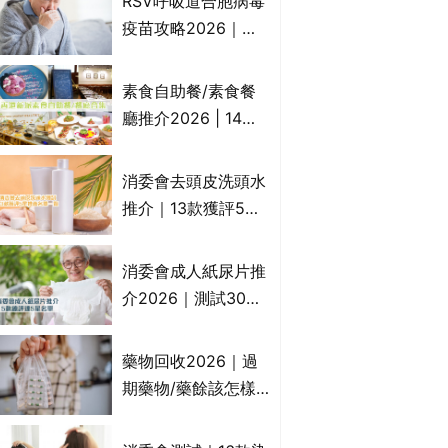
RSV呼吸道合胞病毒
一文睇
疫苗攻略2026｜
RSV針哪裡打？誰是
高危？RSV疫苗價錢
素食自助餐/素食餐
比較、打針後反應處
廳推介2026 | 14間
理/長者醫療券資助
香港新派法式/西式/
中式/印度/東南亞/港
消委會去頭皮洗頭水
式/Fusion素食齋菜
推介｜13款獲評5星
必試:樂園素食、無肉
推薦：施巴、
食、素年(持續更新)
KLORANE、沙宣、
消委會成人紙尿片推
呂、LUX等上榜｜4
介2026｜測試30款
款含歐盟禁用成分吡
紙尿片、紙尿褲、尿
硫鎓鋅！
滲墊防漏表現/回滲/
藥物回收2026｜過
化學物質檢測等｜5
期藥物/藥餘該怎樣
款總評達5星名單
處理？全港藥品回收
地點一覽｜屈臣氏、