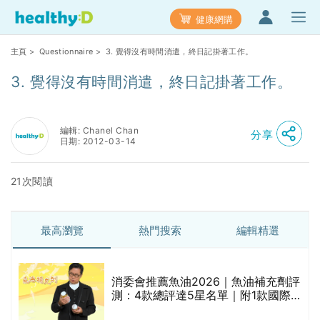
健康網購
主頁
>
Questionnaire
> 3. 覺得沒有時間消遣，終日記掛著工作。
3. 覺得沒有時間消遣，終日記掛著工作。
編輯: Chanel Chan
分享
日期: 2012-03-14
21次閱讀
最高瀏覽
熱門搜索
編輯精選
消委會推薦魚油2026｜魚油補充劑評
的
測：4款總評達5星名單｜附1款國際
甲
魚油標準5星認證 針對2毒物測試 均