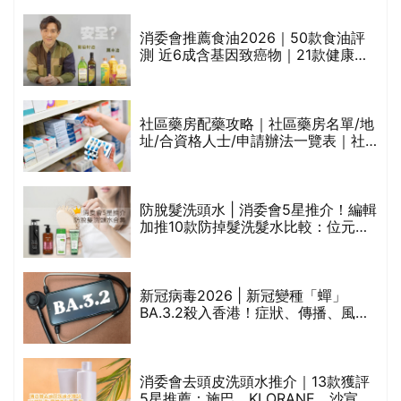
通過消委會標準
消委會推薦食油2026｜50款食油評
測 近6成含基因致癌物｜21款健康煮
食油總評達5星滿分名單(初榨橄欖油/
橄欖油/牛油果油/米糠油/芥花籽油/花
生油等)
評
社區藥房配藥攻略｜社區藥房名單/地
址/合資格人士/申請辦法一覽表｜社
區藥房是甚麼？可以申請藥物資助計
劃？（持續更新）
防脫髮洗頭水 | 消委會5星推介！編輯
加推10款防掉髮洗髮水比較：位元
禁
堂、呂、PANTOGAR、純素有機、咖
啡因洗髮水
新冠病毒2026 | 新冠變種「蟬」
BA.3.2殺入香港！症狀、傳播、風險
與預防方法一文睇
腩
消委會去頭皮洗頭水推介｜13款獲評
5星推薦：施巴、KLORANE、沙宣、