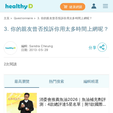
健康網購
主頁
>
Questionnaire
> 3. 你的親友曾否投訴你用太多時間上網呢？
3. 你的親友曾否投訴你用太多時間上網呢？
編輯: Sandra Cheung
分享
日期: 2013-05-29
2次閱讀
最高瀏覽
熱門搜索
編輯精選
消委會推薦魚油2026｜魚油補充劑評
測：4款總評達5星名單｜附1款國際
魚油標準5星認證 針對2毒物測試 均