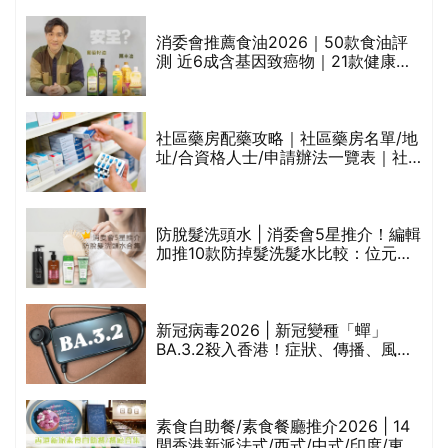
通過消委會標準
消委會推薦食油2026｜50款食油評
的
測 近6成含基因致癌物｜21款健康煮
甲
食油總評達5星滿分名單(初榨橄欖油/
橄欖油/牛油果油/米糠油/芥花籽油/花
生油等)
社區藥房配藥攻略｜社區藥房名單/地
址/合資格人士/申請辦法一覽表｜社
禁
區藥房是甚麼？可以申請藥物資助計
劃？（持續更新）
評
防脫髮洗頭水 | 消委會5星推介！編輯
加推10款防掉髮洗髮水比較：位元
堂、呂、PANTOGAR、純素有機、咖
啡因洗髮水
新冠病毒2026 | 新冠變種「蟬」
BA.3.2殺入香港！症狀、傳播、風險
與預防方法一文睇
腩
素食自助餐/素食餐廳推介2026 | 14
間香港新派法式/西式/中式/印度/東南