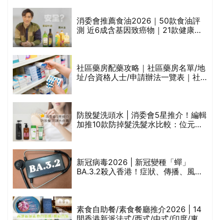
通過消委會標準
消委會推薦食油2026｜50款食油評
的
測 近6成含基因致癌物｜21款健康煮
甲
食油總評達5星滿分名單(初榨橄欖油/
橄欖油/牛油果油/米糠油/芥花籽油/花
生油等)
社區藥房配藥攻略｜社區藥房名單/地
址/合資格人士/申請辦法一覽表｜社
禁
區藥房是甚麼？可以申請藥物資助計
劃？（持續更新）
評
防脫髮洗頭水 | 消委會5星推介！編輯
加推10款防掉髮洗髮水比較：位元
堂、呂、PANTOGAR、純素有機、咖
啡因洗髮水
新冠病毒2026 | 新冠變種「蟬」
BA.3.2殺入香港！症狀、傳播、風險
與預防方法一文睇
腩
素食自助餐/素食餐廳推介2026 | 14
間香港新派法式/西式/中式/印度/東南