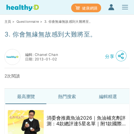
健康網購
主頁
>
Questionnaire
> 3. 你會無緣無故感到大難將至。
3. 你會無緣無故感到大難將至。
編輯: Chanel Chan
分享
日期: 2013-01-02
2次閱讀
最高瀏覽
熱門搜索
編輯精選
消委會推薦魚油2026｜魚油補充劑評
測：4款總評達5星名單｜附1款國際
魚油標準5星認證 針對2毒物測試 均