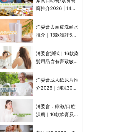
素食自助餐/素食餐
一文睇
廳推介2026 | 14間
香港新派法式/西式/
中式/印度/東南亞/港
消委會去頭皮洗頭水
式/Fusion素食齋菜
推介｜13款獲評5星
必試:樂園素食、無肉
推薦：施巴、
食、素年(持續更新)
KLORANE、沙宣、
消委會測試｜16款染
呂、LUX等上榜｜4
髮用品含有害致敏物
款含歐盟禁用成分吡
9款獲5星滿分推
硫鎓鋅！
介!50惠、Return回
消委會成人紙尿片推
本、Furnte、Rerise
介2026｜測試30款
紙尿片、紙尿褲、尿
滲墊防漏表現/回滲/
消委會．痱滋/口腔
化學物質檢測等｜5
潰瘍｜10款軟膏及啫
款總評達5星名單
喱凝膠邊款好？哪款
屬處方藥物？有哪些