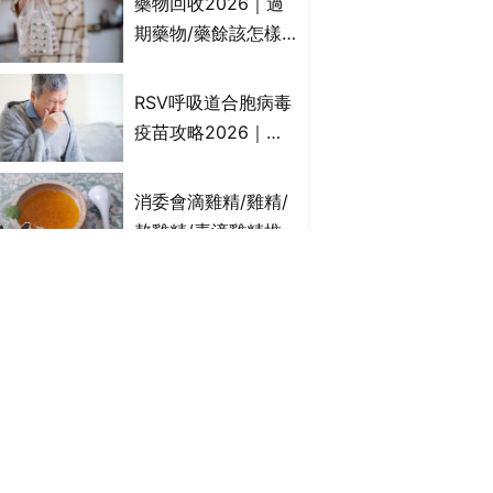
藥物回收2026｜過
受關注成分？｜必知
期藥物/藥餘該怎樣
3大選購留意事項
處理？全港藥品回收
地點一覽｜屈臣氏、
RSV呼吸道合胞病毒
萬寧、首衛、綠領行
疫苗攻略2026｜
動等
RSV針哪裡打？誰是
高危？RSV疫苗價錢
消委會滴雞精/雞精/
比較、打針後反應處
熬雞精/素滴雞精推
理/長者醫療券資助
薦｜比較15款雞精 1
款含致癌物 9款總評
痔瘡膏｜5款痔瘡藥
達5星滿分名單 屈臣
膏推薦及成份比較
氏、老協珍、余仁
+痔瘡口服藥推薦！
表的全部內容均屬個人意見，並不代表生活易之言論及立場。如從
生、樂道有上榜！
有效紓緩痔瘡疼痛痕
美食博覽2026｜必
癢｜附痔瘡成因及病
搶$1優惠、福袋等精
徵
選飲食優惠合集｜附
日期、官網及門票詳