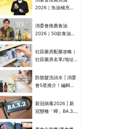
2026｜魚油補充劑
評測：4款總評達5星
名單｜附1款國際魚
消委會推薦食油
油標準5星認證 針對
2026｜50款食油評
2毒物測試 均通過
測 近6成含基因致癌
消委會標準
物｜21款健康煮食油
社區藥房配藥攻略｜
總評達5星滿分名單
社區藥房名單/地址/
(初榨橄欖油/橄欖油/
合資格人士/申請辦
牛油果油/米糠油/芥
法一覽表｜社區藥房
防脫髮洗頭水 | 消委
花籽油/花生油等)
是甚麼？可以申請藥
會5星推介！編輯加
物資助計劃？（持續
推10款防掉髮洗髮水
更新）
比較：位元堂、呂、
新冠病毒2026 | 新
PANTOGAR、純素
冠變種「蟬」BA.3.2
有機、咖啡因洗髮水
殺入香港！症狀、傳
播、風險與預防方法