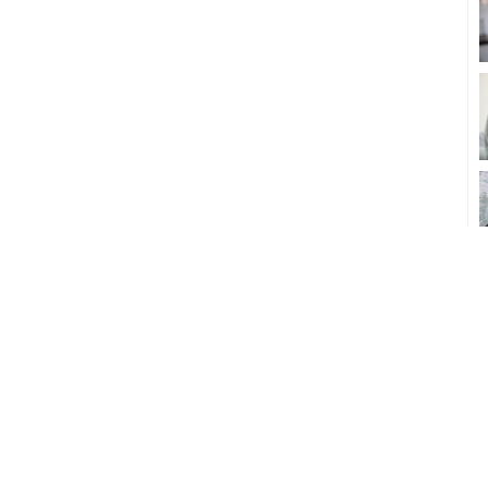
因此生活易不會預先審查任何內容，並不會保證其準確性、完整性及質量。此外，會員所發
活易的免責聲明。
康網購
|
Digital Solutions