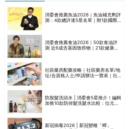
消委會推薦魚油2026｜魚油補充劑評
測：4款總評達5星名單｜附1款國際
魚油標準5星認證 針對2毒物測試 均
通過消委會標準
消委會推薦食油2026｜50款食油評
的
測 近6成含基因致癌物｜21款健康煮
甲
食油總評達5星滿分名單(初榨橄欖油/
橄欖油/牛油果油/米糠油/芥花籽油/花
生油等)
社區藥房配藥攻略｜社區藥房名單/地
址/合資格人士/申請辦法一覽表｜社
禁
區藥房是甚麼？可以申請藥物資助計
劃？（持續更新）
評
防脫髮洗頭水 | 消委會5星推介！編輯
加推10款防掉髮洗髮水比較：位元
堂、呂、PANTOGAR、純素有機、咖
啡因洗髮水
新冠病毒2026 | 新冠變種「蟬」