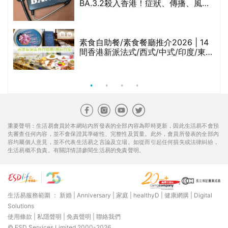
BA.3.2殺入香港！症狀、傳播、風險
與預防方法一文睇
腩
素食自助餐/素食餐廳推介2026 | 14
間香港新派法式/西式/中式/印度/東南
亞/港式/Fusion素食齋菜必試:樂園素
食、無肉食、素年(持續更新)
重要聲明：生活易會員於本網站內所發表的全部內容為即時更新，因此生活易不會預
先審查任何內容，並不會保證其準確性、完整性及質量。此外，會員所發表的全部內
容均屬個人意見，並不代表生活易之言論及立場。如從而引起任何損失或法律糾紛，
生活易概不負責。有關詳情請參閱生活易的免責聲明。
生活易服務範圍 ：
新婚
|
Anniversary
|
家庭
|
healthyD
|
健康網購
|
Digital
Solutions
使用條款
|
私隱聲明
|
免責聲明
|
聯絡我們
© ESD Services Limited 2000-2026