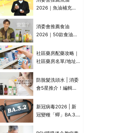
2026｜魚油補充劑
評測：4款總評達5星
名單｜附1款國際魚
消委會推薦食油
油標準5星認證 針對
2026｜50款食油評
2毒物測試 均通過
測 近6成含基因致癌
消委會標準
物｜21款健康煮食油
社區藥房配藥攻略｜
總評達5星滿分名單
社區藥房名單/地址/
(初榨橄欖油/橄欖油/
合資格人士/申請辦
牛油果油/米糠油/芥
法一覽表｜社區藥房
防脫髮洗頭水 | 消委
花籽油/花生油等)
是甚麼？可以申請藥
會5星推介！編輯加
物資助計劃？（持續
推10款防掉髮洗髮水
更新）
比較：位元堂、呂、
新冠病毒2026 | 新
PANTOGAR、純素
冠變種「蟬」BA.3.2
有機、咖啡因洗髮水
殺入香港！症狀、傳
播、風險與預防方法