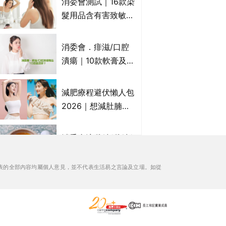
消委會測試｜16款染
萬寧、首衛、綠領行
髮用品含有害致敏物
動等
9款獲5星滿分推
介!50惠、Return回
消委會．痱滋/口腔
本、Furnte、Rerise
潰瘍｜10款軟膏及啫
喱凝膠邊款好？哪款
屬處方藥物？有哪些
減肥療程避伏懶人包
受關注成分？｜必知
2026｜想減肚腩但
3大選購留意事項
怕中伏？ALYSSA
VS不良黑店5大手法
消委會滴雞精/雞精/
對比｜SLIMTONE減
熬雞精/素滴雞精推
肥療程效果如何？
薦｜比較15款雞精 1
表的全部內容均屬個人意見，並不代表生活易之言論及立場。如從
款含致癌物 9款總評
痔瘡膏｜5款痔瘡藥
達5星滿分名單 屈臣
膏推薦及成份比較
氏、老協珍、余仁
+痔瘡口服藥推薦！
生、樂道有上榜！
有效紓緩痔瘡疼痛痕