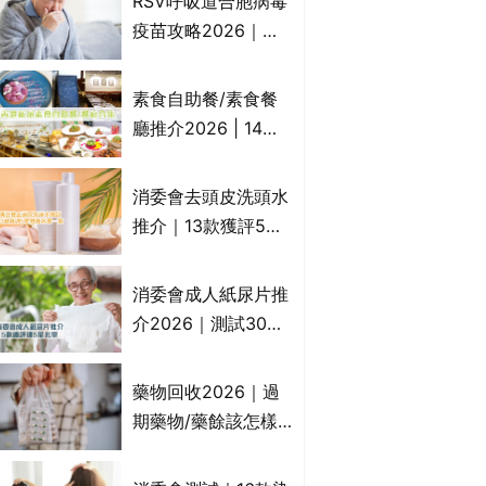
RSV呼吸道合胞病毒
一文睇
疫苗攻略2026｜
RSV針哪裡打？誰是
高危？RSV疫苗價錢
素食自助餐/素食餐
比較、打針後反應處
廳推介2026 | 14間
理/長者醫療券資助
香港新派法式/西式/
中式/印度/東南亞/港
消委會去頭皮洗頭水
式/Fusion素食齋菜
推介｜13款獲評5星
必試:樂園素食、無肉
推薦：施巴、
食、素年(持續更新)
KLORANE、沙宣、
消委會成人紙尿片推
呂、LUX等上榜｜4
介2026｜測試30款
款含歐盟禁用成分吡
紙尿片、紙尿褲、尿
硫鎓鋅！
滲墊防漏表現/回滲/
藥物回收2026｜過
化學物質檢測等｜5
期藥物/藥餘該怎樣
款總評達5星名單
處理？全港藥品回收
地點一覽｜屈臣氏、